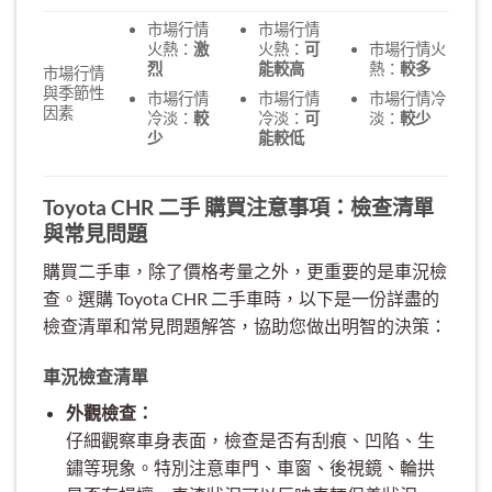
市場行情
市場行情
火熱：
激
火熱：
可
市場行情火
烈
能較高
熱：
較多
市場行情
與季節性
市場行情
市場行情
市場行情冷
因素
冷淡：
較
冷淡：
可
淡：
較少
少
能較低
Toyota CHR 二手 購買注意事項：檢查清單
與常見問題
購買二手車，除了價格考量之外，更重要的是車況檢
查。選購 Toyota CHR 二手車時，以下是一份詳盡的
檢查清單和常見問題解答，協助您做出明智的決策：
車況檢查清單
外觀檢查：
仔細觀察車身表面，檢查是否有刮痕、凹陷、生
鏽等現象。特別注意車門、車窗、後視鏡、輪拱