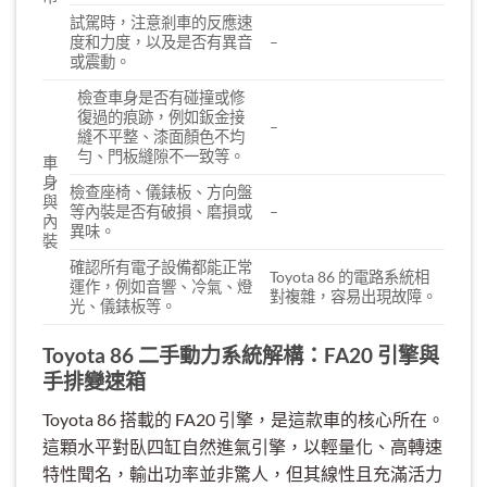
試駕時，注意剎車的反應速
度和力度，以及是否有異音
–
或震動。
檢查車身是否有碰撞或修
復過的痕跡，例如鈑金接
–
縫不平整、漆面顏色不均
勻、門板縫隙不一致等。
車
身
檢查座椅、儀錶板、方向盤
與
等內裝是否有破損、磨損或
–
內
異味。
裝
確認所有電子設備都能正常
Toyota 86 的電路系統相
運作，例如音響、冷氣、燈
對複雜，容易出現故障。
光、儀錶板等。
Toyota 86 二手動力系統解構：FA20 引擎與
手排變速箱
Toyota 86 搭載的 FA20 引擎，是這款車的核心所在。
這顆水平對臥四缸自然進氣引擎，以輕量化、高轉速
特性聞名，輸出功率並非驚人，但其線性且充滿活力