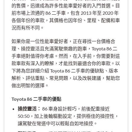
的售價，迅速成為許多性能車愛好者的入門首選。目
前市場上流通的 86 二手車，包含 2013 年至 2020 年
各個年份的車款，其價格也因年份、里程、配備和車
況而有所不同。
如果你是一位性能車愛好者，正在尋找一台價格合
理、操控靈活且充滿駕駛樂趣的跑車，Toyota 86 二
手車絕對值得你考慮。然而，在入手前，你需要對這
款車款有深入的瞭解，才能找到最適合你的車款。以
下將為您詳細介紹 Toyota 86 二手車的優缺點、版本
解析、評估重點、常見問題，以及改裝建議，幫助您
做出明智的選擇。
Toyota 86 二手車的優點
操控靈活：
86 車身設計輕巧，前後配重接近
50:50，加上後輪驅動設定，提供極佳的操控性，
讓駕駛在彎道中可以輕鬆自如地操控。