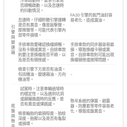
冷車啟動時，留意引擎是
否順暢啟動，以及怠速時
的抖動情況。
FA20 引擎的氣門油封容
怠速時，仔細聆聽引擎運轉
易老化，造成漏油。
是否有異音，像是敲擊聲、
引
摩擦聲等，可能代表引擎內
擎
部零件損壞。
與
變
手排車款要確認換檔順暢，
手排車款的同步器容易磨
速
沒有卡頓或異音。自排車款
損，導致換檔卡頓或異
箱
則要注意換檔是否平順，以
音。自排車款則可能出現
及是否有頓挫感。
換檔頓挫或故障問題。
檢查引擎下方是否有油漬，
包括機油、變速箱油、方向
–
機油等。
試駕時，注意車輛過彎時
的穩定性，以及遇到坑洞
或顛簸路面時的反應，是
懸吊系統的彈簧、避震
否有異音或彈跳感。
底
器、防塵套等零件容易老
盤
化，導致底盤異音。
檢查輪胎的磨損程度、胎紋
與
深度、胎壓以及是否有龜裂
懸
或損壞。
吊