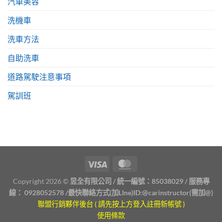
汽車美容
洗機車
洗車方法
自助洗車
道路駕駛注意事項
駕訓班
Copyright 2026 ©
昱全有限公司 / 統一編號：85038029 / 服務專
線：
0928052578
/最快聯絡方式(加LIne)ID:
@carinstructor
(需加@)
聯盟行銷夥伴後台 ( 請先按上方登入註冊新帳號 )
使用條款