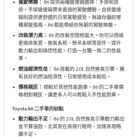
駕駛樂趣：
86 提供兩種變速箱選擇：手排和自
排。手排變速箱帶來直接的駕駛體驗，自排變速
箱則提供更舒適的日常駕駛感受。無論你偏好哪
種駕駛風格，86 都能帶給你無窮的駕駛樂趣。
改裝潛力高：
86 的改裝空間相當大，你可以透過
更換排氣管、進氣系統、懸吊系統等部件，提升
動力輸出和操控性能，打造一台獨一無二的性能
車。
燃油經濟性佳：
86 搭載的 2.0L 自然進氣引擎，擁
有良好的燃油經濟性，日常使用成本較低。
價格親民：
相較於其他性能跑車，86 的二手車價
格相對親民，讓更多人可以輕鬆入手性能跑車。
Toyota 86 二手車的缺點
動力輸出不足：
86 的 2.0L 自然進氣引擎動力輸出
並不算強勁，尤其是在高速行駛時，加速表現略
顯不足。