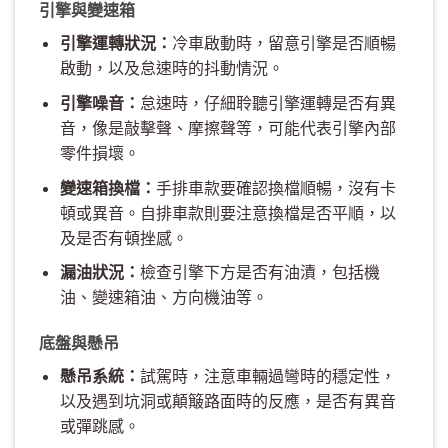
引擎與變速箱
引擎運轉狀況：
冷車啟動時，留意引擎是否順暢
啟動，以及怠速時的抖動情況。
引擎噪音：
怠速時，仔細聆聽引擎運轉是否有異
音，像是敲擊聲、摩擦聲等，可能代表引擎內部
零件損壞。
變速箱換檔：
手排車款要確認換檔順暢，沒有卡
頓或異音。自排車款則要注意換檔是否平順，以
及是否有頓挫感。
漏油狀況：
檢查引擎下方是否有油漬，包括機
油、變速箱油、方向機油等。
底盤與懸吊
懸吊系統：
試駕時，注意車輛過彎時的穩定性，
以及遇到坑洞或顛簸路面時的反應，是否有異音
或彈跳感。