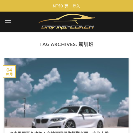
Skip
NT$
0
登入
to
content
TAG ARCHIVES:
駕訓班
04
10 月