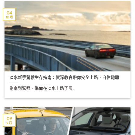
04
10 月
淡水新手駕駛生存指南：資深教官帶你安全上路，自信馳騁
剛拿到駕照，準備在淡水上路了嗎..
09
9 月