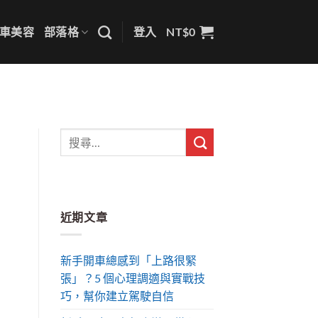
車美容
部落格
登入
NT$
0
近期文章
新手開車總感到「上路很緊
張」？5 個心理調適與實戰技
巧，幫你建立駕駛自信