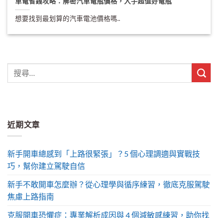
車電省錢攻略：解密汽車電瓶價格，入手超值好電瓶
想要找到最划算的汽車電池價格嗎..
近期文章
新手開車總感到「上路很緊張」？5 個心理調適與實戰技
巧，幫你建立駕駛自信
新手不敢開車怎麼辦？從心理學與循序練習，徹底克服駕駛
焦慮上路指南
克服開車恐懼症：專業解析成因與 4 個減敏感練習，助你找