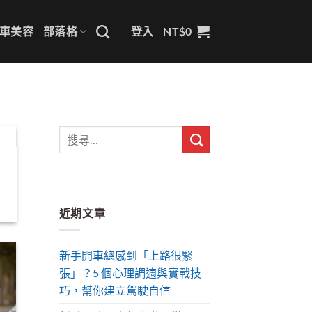
車美容
部落格
登入
NT$
0
近期文章
新手開車總感到「上路很緊
張」？5 個心理調適與實戰技
巧，幫你建立駕駛自信