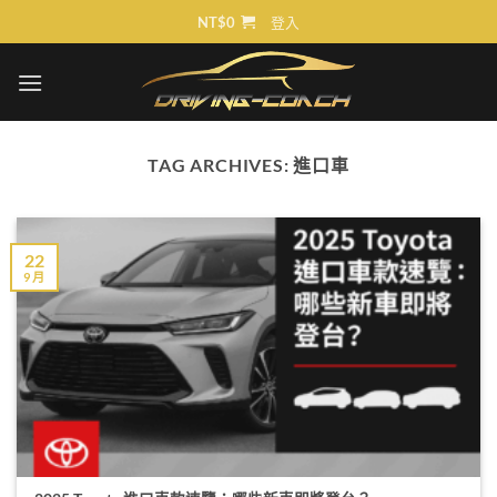
Skip
NT$
0
登入
to
content
TAG ARCHIVES:
進口車
22
9 月