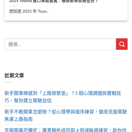
2025 Toyota 進口車款速覽：哪些新車即將登台？
想知道 2025 年 Toyo..
近期文章
新手開車總感到「上路很緊張」？5 個心理調適與實戰技
巧，幫你建立駕駛自信
新手不敢開車怎麼辦？從心理學與循序練習，徹底克服駕駛
焦慮上路指南
克服開車恐懼症：專業解析成因與 4 個減敏感練習，助你找