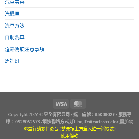
汽車美容
洗機車
洗車方法
自助洗車
道路駕駛注意事項
駕訓班
Copyright 2026 ©
昱全有限公司 / 統一編號：85038029 / 服務專
線：
0928052578
/最快聯絡方式(加LIne)ID:
@carinstructor
(需加@)
聯盟行銷夥伴後台 ( 請先按上方登入註冊新帳號 )
使用條款