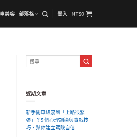
車美容
部落格
登入
NT$
0
近期文章
新手開車總感到「上路很緊
張」？5 個心理調適與實戰技
巧，幫你建立駕駛自信