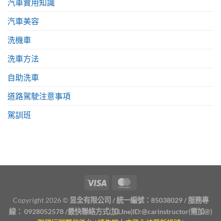
汽車實用知識
汽車美容
洗機車
洗車方法
自助洗車
道路駕駛注意事項
駕訓班
Copyright 2026 ©
昱全有限公司 / 統一編號：85038029 / 服務專
線：
0928052578
/最快聯絡方式(加LIne)ID:
@carinstructor
(需加@)