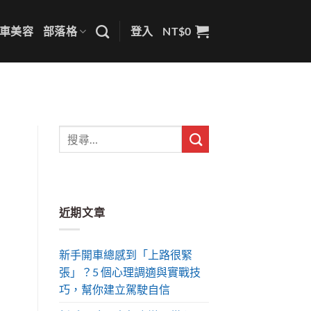
車美容
部落格
登入
NT$
0
近期文章
新手開車總感到「上路很緊
張」？5 個心理調適與實戰技
巧，幫你建立駕駛自信