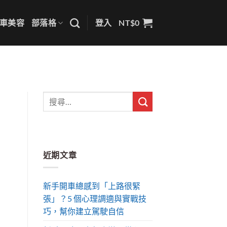
車美容
部落格
登入
NT$
0
近期文章
新手開車總感到「上路很緊
張」？5 個心理調適與實戰技
巧，幫你建立駕駛自信