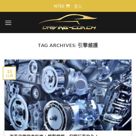
Skip
NT$
0
登入
to
content
TAG ARCHIVES:
引擎維護
15
11 月