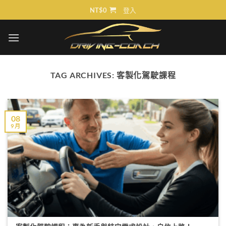
Skip
NT$
0
登入
to
content
TAG ARCHIVES:
客製化駕駛課程
08
9 月