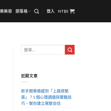
車美容
部落格
登入
NT$
0
近期文章
新手開車總感到「上路很緊
張」？5 個心理調適與實戰技
巧，幫你建立駕駛自信