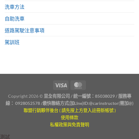
洗車方法
自助洗車
道路駕駛注意事項
駕訓班
Copyright 2026 ©
昱全有限公司 / 統一編號：85038029 / 服務專
線：
0928052578
/最快聯絡方式(加LIne)ID:
@carinstructor
(需加@)
聯盟行銷夥伴後台 ( 請先按上方登入註冊新帳號 )
使用條款
私權政策與免責聲明
測試