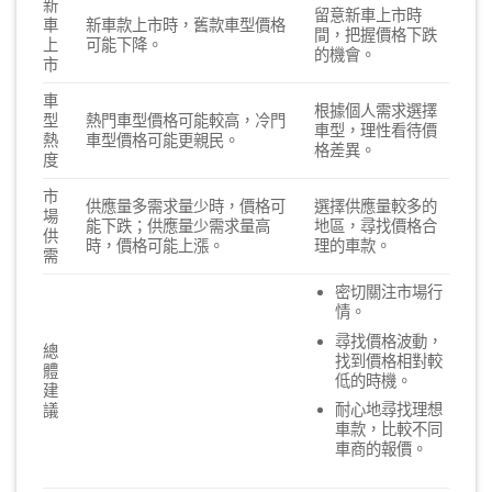
新
留意新車上市時
車
新車款上市時，舊款車型價格
間，把握價格下跌
上
可能下降。
的機會。
市
車
根據個人需求選擇
型
熱門車型價格可能較高，冷門
車型，理性看待價
熱
車型價格可能更親民。
格差異。
度
市
供應量多需求量少時，價格可
選擇供應量較多的
場
能下跌；供應量少需求量高
地區，尋找價格合
供
時，價格可能上漲。
理的車款。
需
密切關注市場行
情。
尋找價格波動，
總
找到價格相對較
體
低的時機。
建
耐心地尋找理想
議
車款，比較不同
車商的報價。