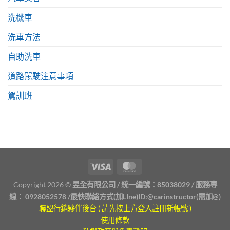
洗機車
洗車方法
自助洗車
道路駕駛注意事項
駕訓班
Copyright 2026 ©
昱全有限公司 / 統一編號：85038029 / 服務專
線：
0928052578
/最快聯絡方式(加LIne)ID:
@carinstructor
(需加@)
聯盟行銷夥伴後台 ( 請先按上方登入註冊新帳號 )
使用條款