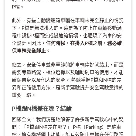
P檔。
此外，有些自動變速箱車輛在車輛未完全靜止的情況
下，P檔是無法掛入的。這是為了防止在車輛移動過
程中誤掛P檔而造成變速箱損壞，也體現了汽車的安
全設計。因此，
任何時候，在掛入P檔之前，務必確
保車輛完全靜止。
總之，安全停車並非單純的將車輛停好就結束，而是
需要考量路況、檔位選擇以及輔助剎車的使用，才能
確保自身以及他人的安全。 熟練掌握P檔和N檔的差
異和正確使用方法，是新手駕駛提升安全駕駛意識的
重要一環。
P檔跟N檔差在哪？結論
回顧全文，我們清楚地解答了許多新手駕駛心中的疑
問：「P檔跟N檔差在哪？」 P檔（Parking）是駐車
檔，擁有機械鎖止功能，能有效防止車輛在任何路況