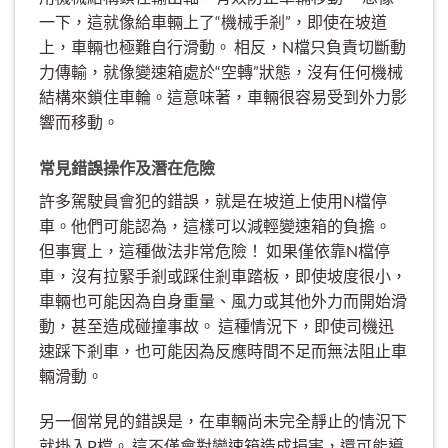
一下，這就像給車輛上了“機械手剎”，即使在坡道
上，車輛也極難自行滑動。 相反，N檔只負責切斷動
力傳輸，就像變速箱處於“空轉”狀態，沒有任何機械
結構來鎖住車輪。這意味著，車輛很容易受到外力影
響而移動。
常見錯誤操作及潛在危險
許多駕駛員會犯的錯誤，就是在坡道上使用N檔停
車。他們可能認為，這樣可以減輕變速箱的負擔。
但事實上，這種做法非常危險！ 如果僅依靠N檔停
車，沒有拉緊手剎或踩住剎車踏板，即使坡度很小，
車輛也可能因為自身重量、風力或其他外力而開始滑
動，甚至造成碰撞事故。 這種情況下，即使司機迅
速踩下剎車，也可能因為反應時間不足而無法阻止車
輛滑動。
另一個常見的錯誤是，在車輛尚未完全靜止的情況下
就掛入P檔。 這不僅會對變速箱造成損害，還可能導