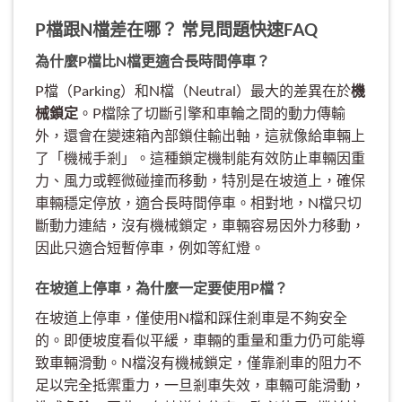
P檔跟N檔差在哪？ 常見問題快速FAQ
為什麼P檔比N檔更適合長時間停車？
P檔（Parking）和N檔（Neutral）最大的差異在於
機
械鎖定
。P檔除了切斷引擎和車輪之間的動力傳輸
外，還會在變速箱內部鎖住輸出軸，這就像給車輛上
了「機械手剎」。這種鎖定機制能有效防止車輛因重
力、風力或輕微碰撞而移動，特別是在坡道上，確保
車輛穩定停放，適合長時間停車。相對地，N檔只切
斷動力連結，沒有機械鎖定，車輛容易因外力移動，
因此只適合短暫停車，例如等紅燈。
在坡道上停車，為什麼一定要使用P檔？
在坡道上停車，僅使用N檔和踩住剎車是不夠安全
的。即便坡度看似平緩，車輛的重量和重力仍可能導
致車輛滑動。N檔沒有機械鎖定，僅靠剎車的阻力不
足以完全抵禦重力，一旦剎車失效，車輛可能滑動，