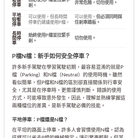
坡道
非常危險，切勿使用。
停車
剎。
平地
可以使用，但長時間
可以使用，
但必須同時踩
短暫
停車仍建議使用P檔。
住剎車踏板。
停車
長時
始終使用P檔並拉緊手
切勿使用。
間停
剎。
車
P檔N檔：新手如何安全停車？
許多新手駕駛在學習駕駛初期，最容易混淆的就是P
檔（Parking）和N檔（Neutral）的使用時機。雖然
看似簡單，但P檔和N檔的區別卻直接關係到行車安
全，尤其是在停車時，更需謹慎判斷。 錯誤的使用
方式，可能導致意外發生，因此，理解並熟練掌握這
兩種檔位的差異，是新手駕駛必備的技能。
平地停車：P檔還是N檔？
在平坦的路面上停車，許多人會習慣使用N檔，認為
這樣可以省去P檔的機械鎖定，讓引擎更輕鬆。但其