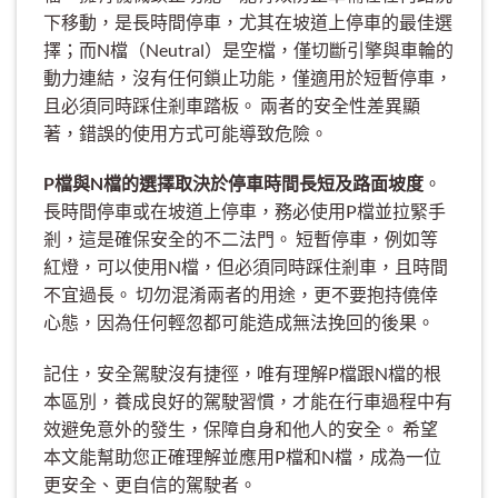
下移動，是長時間停車，尤其在坡道上停車的最佳選
擇；而N檔（Neutral）是空檔，僅切斷引擎與車輪的
動力連結，沒有任何鎖止功能，僅適用於短暫停車，
且必須同時踩住剎車踏板。 兩者的安全性差異顯
著，錯誤的使用方式可能導致危險。
P檔與N檔的選擇取決於停車時間長短及路面坡度
。
長時間停車或在坡道上停車，務必使用P檔並拉緊手
剎，這是確保安全的不二法門。 短暫停車，例如等
紅燈，可以使用N檔，但必須同時踩住剎車，且時間
不宜過長。 切勿混淆兩者的用途，更不要抱持僥倖
心態，因為任何輕忽都可能造成無法挽回的後果。
記住，安全駕駛沒有捷徑，唯有理解P檔跟N檔的根
本區別，養成良好的駕駛習慣，才能在行車過程中有
效避免意外的發生，保障自身和他人的安全。 希望
本文能幫助您正確理解並應用P檔和N檔，成為一位
更安全、更自信的駕駛者。