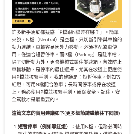
許多新手駕駛都疑惑「P檔跟N檔差在哪？」。簡單
來說，N檔（Neutral）是空檔，只切斷引擎與車輪的
動力連結，車輛容易因外力移動，必須搭配煞車使
用，僅適合短暫停車。而P檔（Parking）是駐車檔，
除了切斷動力外，更會機械式鎖住變速箱，有效防止
車輛移動，是停車的最佳選擇，尤其在坡道上更應使
用P檔並拉緊手剎。 我的建議是：短暫停車，例如等
紅燈，可用N檔配合煞車；長時間停車或停在坡道
上，務必使用P檔並拉緊手剎，確保安全。記住，安
全駕駛才是最重要的。
這篇文章的實用建議如下(更多細節請繼續往下閱讀)
短暫停車（例如等紅燈）：
使用N檔，但務必同時
踩住煞車踏板。切記N檔沒有鎖定功能，僅適合短