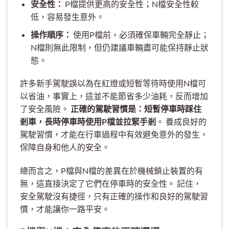
安全性：
P檔提供更高的安全性；N檔安全性較
低，容易發生意外。
操作順序：
使用P檔前，必須確保車輛完全靜止；
N檔則無此限制，但仍建議車輛盡可能保持靜止狀
態。
許多新手駕駛誤以為在紅燈或短暫等待時使用N檔可
以省油，事實上，這並不能節省多少油耗，反而增加
了安全風險。
正確的駕駛習慣是：短暫停車時踩住
剎車，長時停車時使用P檔並拉緊手剎
。 養成良好的
駕駛習慣，才能在行車過程中有效避免意外的發生，
保障自身和他人的安全。
總而言之，P檔與N檔的差異在於機械鎖止裝置的有
無，這直接決定了它們在停車時的安全性。 記住，
安全駕駛沒有捷徑，只有正確的操作和良好的駕駛習
慣，才能讓你一路平安。