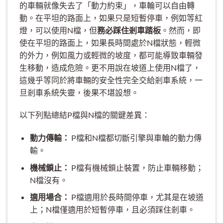
的車輛就像失去了「動力約束」，車輪可以自由轉
動。在平坦的路面上，如果只是短暫停車，例如等紅
燈，可以使用N檔，但
務必踩住剎車踏板
。然而，即
使在平坦的路面上，如果長時間處於N檔狀態，輕微
的外力，例如風力或輕微的坡度，都可能導致車輛發
生移動，造成危險。更不用說在坡道上使用N檔了，
這幾乎等同於將車輛的安全性完全交給剎車系統，一
旦剎車系統失靈，後果不堪設想。
以下列點總結P檔與N檔的關鍵差異：
動力傳輸：
P檔和N檔都切斷引擎與車輪的動力傳
輸。
機械鎖止：
P檔有機械鎖止裝置，防止車輛移動；
N檔沒有。
適用場合：
P檔適用於長時間停車，尤其是在坡道
上；N檔僅適用於短暫停車，且必須踩住剎車。