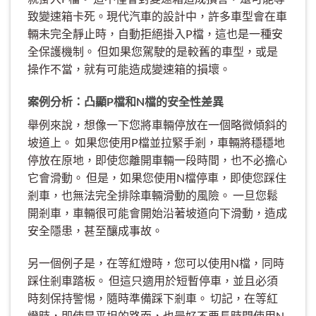
致變速箱卡死。現代汽車的設計中，許多車型會在車
輛未完全靜止時，自動拒絕掛入P檔，這也是一種安
全保護機制。 但如果您駕駛的是較舊的車型，或是
操作不當，就有可能造成變速箱的損壞。
案例分析：凸顯P檔和N檔的安全性差異
舉例來說，想像一下您將車輛停放在一個略微傾斜的
坡道上。 如果您使用P檔並拉緊手剎，車輛將穩穩地
停放在原地，即使您離開車輛一段時間，也不必擔心
它會滑動。 但是，如果您使用N檔停車，即使您踩住
剎車，也無法完全排除車輛滑動的風險。 一旦您鬆
開剎車，車輛很可能會開始沿著坡道向下滑動，造成
安全隱患，甚至釀成事故。
另一個例子是，在等紅燈時，您可以使用N檔，同時
踩住剎車踏板。 但這只適用於短暫停車，並且必須
時刻保持警惕，隨時準備踩下剎車。 切記，在等紅
燈時，即使是平坦的路面，也最好不要長時間使用N