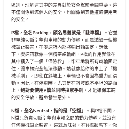
區別，理解這其中的差異對於安全駕駛至關重要。這
不僅關係到您個人的安全，也關係到其他道路使用者
的安全。
P檔，全名Parking，顧名思義就是「駐車檔」
。它並
非單純切斷引擎與車輪的動力傳輸，而是透過一個機
械鎖止裝置，在變速箱內部將輸出軸鎖定。想像一
下，變速箱就像一個精密齒輪組，P檔的作用就像在
其中插入了一個「保險栓」，牢牢地將所有齒輪固定
住，讓車輛完全無法移動。這就像給你的車上了「機
械手剎」，即使在斜坡上，車輛也不會因為重力而滑
動。因此，在停車時，尤其是在斜坡或不平坦的路面
上，
絕對要使用P檔並同時拉緊手剎
，才能確保車輛
的安全停放，避免發生意外。
N檔，全名Neutral，指的是「空檔」
。與P檔不同，
N檔只負責切斷引擎與車輪之間的動力傳輸，並沒有
任何機械鎖止裝置。 這就意味著，在N檔狀態下，你