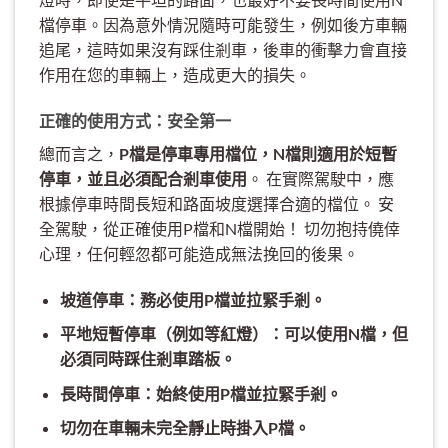
檔停車。因為意外情況隨時可能發生，例如後方車輛
追尾，這時如果沒有踩住剎車，後車的衝擊力會直接
作用在您的車輛上，造成更大的損失。
正確的使用方式：安全第一
總而言之，
P檔是停車專用檔位，N檔則適用於短暫
停車，並且必須配合剎車使用
。 在實際駕駛中，應
根據停車時間長短和路面坡度選擇合適的檔位。 安
全駕駛，從正確使用P檔和N檔開始！ 切勿抱持僥倖
心理，任何輕忽都可能造成無法挽回的後果。
坡道停車：務必使用P檔並拉緊手剎。
平地短暫停車（例如等紅燈）：可以使用N檔，但
必須同時踩住剎車踏板。
長時間停車：始終使用P檔並拉緊手剎。
切勿在車輛未完全靜止時掛入P檔。