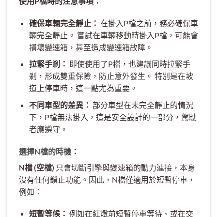
使用P檔時的注意事項：
確保車輛完全靜止：
在掛入P檔之前，務必確保車
輛完全靜止。 嘗試在車輛移動時掛入P檔，可能會
損壞變速箱，甚至造成變速箱故障。
拉緊手剎：
即使使用了P檔，也建議同時拉緊手
剎，形成雙重保險，防止意外發生。 特別是在坡
道上停車時，這一點尤為重要。
不同車型的差異：
部分車型在未完全靜止的情況
下，P檔無法掛入，這是安全設計的一部分，駕駛
者應遵守。
選擇N檔的時機：
N檔 (空檔)
只會切斷引擎與變速箱的動力連接，本身
沒有任何鎖止功能。因此，N檔僅適用於短暫停車，
例如：
短暫等候：
例如在紅燈前短暫停車等待、或在交