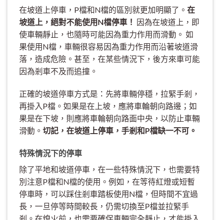
在坡道上停車，P檔和N檔的區別就更加明顯了。
在
坡道上，絕對不能使用N檔停車！
因為在坡道上，即
使車輛靜止，也隨時可能因為重力作用而滑動。 如
果使用N檔，車輛很容易因為重力作用而沿著坡道滑
落，造成危險。甚至，在某些情況下，後方來車可能
因為剎車不及而追撞。
正確的坡道停車方式是：先將車輛停穩，拉緊手剎，
再掛入P檔。如果是在上坡，應將車輪朝向路邊；如
果是在下坡，則應將車輪朝向路面中央，以防止車輛
滑動。
切記，在坡道上停車，手剎和P檔缺一不可。
特殊情況下的停車
除了平地和坡道停車，在一些特殊情況下，也需要特
別注意P檔和N檔的使用。例如，在等待紅燈或短暫
停車時，可以踩住剎車踏板使用N檔，但時間不宜過
長，一旦停等時間較長，仍需切換至P檔並拉緊手
剎。在熄火前，也需要確保車輛完全靜止，才能掛入