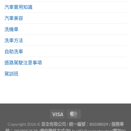
汽車實用知識
汽車美容
洗機車
洗車方法
自助洗車
道路駕駛注意事項
駕訓班
Copyright 2026 ©
昱全有限公司 / 統一編號：85038029 / 服務專
線：
0928052578
/最快聯絡方式(加LIne)ID:
@carinstructor
(需加@)