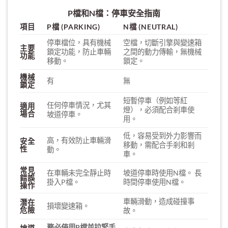
P檔和N檔：停車安全指南
項目
P檔 (PARKING)
N檔 (NEUTRAL)
停車檔位，具有機械
空檔，切斷引擎與變速箱
主要
鎖定功能，防止車輛
之間的動力傳輸，無機械
功能
移動。
鎖定。
機械
有
無
鎖定
短暫停車（例如等紅
任何停車情況，尤其
適用
燈），必須配合剎車使
場合
坡道停車。
用。
低，容易受到外力影響而
高，有效防止車輛滑
安全
移動，需配合手剎和剎
性
動。
車。
常見
在車輛未完全靜止時
坡道停車時使用N檔。 長
錯誤
掛入P檔。
時間停車使用N檔。
操作
車輛滑動，造成碰撞事
潛在
損壞變速箱。
危險
故。
務必使用P檔並拉緊手