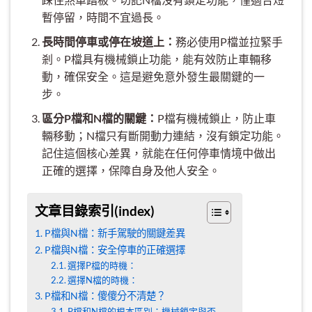
暫停留，時間不宜過長。
長時間停車或停在坡道上：
務必使用P檔並拉緊手
剎。P檔具有機械鎖止功能，能有效防止車輛移
動，確保安全。這是避免意外發生最關鍵的一
步。
區分P檔和N檔的關鍵：
P檔有機械鎖止，防止車
輛移動；N檔只有斷開動力連結，沒有鎖定功能。
記住這個核心差異，就能在任何停車情境中做出
正確的選擇，保障自身及他人安全。
文章目錄索引(index)
P檔與N檔：新手駕駛的關鍵差異
P檔與N檔：安全停車的正確選擇
選擇P檔的時機：
選擇N檔的時機：
P檔和N檔：傻傻分不清楚？
P檔和N檔的根本區別：機械鎖定與否