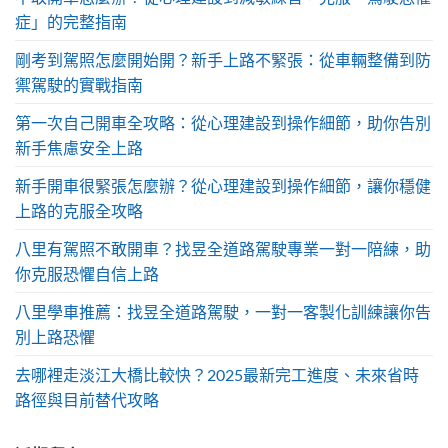
症」的完整指南
剛考到駕照怎麼開始開？新手上路不緊張：從車輛整備到防
禦駕駛的實戰指南
第一次自己開車全攻略：從心理建設到操作細節，助你告別
新手焦慮安全上路
新手開車很緊張怎麼辦？從心理建設到操作細節，讓你穩健
上路的克服全攻略
八里有駕照不敢開車？找昱全道路駕駛專業一對一陪練，助
你克服恐懼自信上路
八里學車推薦：找昱全道路駕駛，一對一客製化訓練讓你告
別上路恐懼
去哪裡走淡江大橋比較快？2025最新完工進度、未來省時
路徑與目前替代攻略