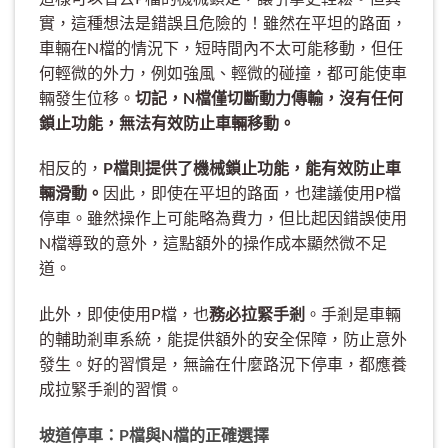
實，這種想法是錯誤且危險的！雖然在平坦的路面，
車輛在N檔的情況下，短時間內不太可能移動，但任
何輕微的外力，例如強風、輕微的碰撞，都可能使車
輛發生位移。
切記，N檔僅切斷動力傳輸，沒有任何
鎖止功能，無法有效防止車輛移動。
相反的，
P檔則提供了機械鎖止功能，能有效防止車
輛滑動。
因此，即使在平坦的路面，也建議使用P檔
停車。雖然操作上可能略為費力，但比起因錯誤使用
N檔導致的意外，這點額外的操作成本顯然微不足
道。
此外，即使使用P檔，也
務必拉緊手剎
。手剎是車輛
的輔助剎車系統，能提供額外的安全保障，防止意外
發生。好的習慣是，無論在什麼路況下停車，都應養
成拉緊手剎的習慣。
坡道停車：P檔與N檔的正確選擇