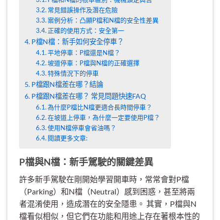
常見錯誤操作及潛在危險
案例分析：凸顯P檔和N檔的安全性差異
正確的使用方式：安全第一
P檔N檔：新手如何安全停車？
平地停車：P檔還是N檔？
坡道停車：P檔與N檔的正確選擇
特殊情況下的停車
P檔跟N檔差在哪？結論
P檔跟N檔差在哪？ 常見問題快速FAQ
為什麼P檔比N檔更適合長時間停車？
在坡道上停車，為什麼一定要使用P檔？
使用N檔停車會省油嗎？
閱讀更多文章:
P檔與N檔：新手駕駛的關鍵差異
許多新手駕駛在剛開始學習開車時，常常會對P檔
（Parking）和N檔（Neutral）感到困惑，甚至將兩
者混淆使用，造成潛在的安全隱患。 其實，P檔與N
檔看似相似，但它們在功能和用途上存在著根本性的