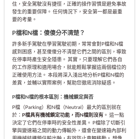
住，安全駕駛沒有捷徑，正確的操作習慣是避免事故
發生的重要保障。 任何情況下，安全第一都是最重
要的考量。
P檔和N檔：傻傻分不清楚？
許多新手駕駛在學習駕駛初期，常常會對P檔和N檔
感到困惑，甚至傻傻分不清楚它們之間的區別，導致
在停車時產生安全隱患。 其實，只要理解它們各自
的工作原理和適用場合，就能輕鬆掌握這兩個檔位的
正確使用方法。 本段將深入淺出地分析P檔和N檔的
差異，並輔以實際案例，幫助您徹底消除疑惑。
P檔和N檔的根本區別：機械鎖定與否
P檔（Parking）和N檔（Neutral）最大的區別就在
於：
P檔具有機械鎖定功能，而N檔則沒有
。 這一點
決定了它們在停車時的安全性差異。 P檔除了切斷引
擎與變速箱之間的動力傳輸外，還會在變速箱內部利
用機械結構鎖住輸出軸，有效防止車輛移動。 想像