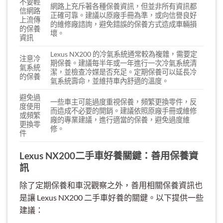
不要輕
網路上充斥著各種保養資訊，但並非所有資訊都
信網路
正確可靠。建議以原廠手冊為準，或向信譽良好
上流傳
的維修廠諮詢，避免錯誤的保養方式造成車輛損
的保養
壞。
資訊
Lexus NX200 的冷氣系統通常較為複雜，需要定
注意冷
期保養。建議每半年或一年進行一次冷氣系統清
氣系統
潔，並檢查冷媒是否充足。定期保養可以延長冷
的保養
氣系統壽命，並維持車內舒適的溫度。
避免過
一些車主可能過度重視保養，頻繁更換零件，反
度使用
而造成不必要的開銷。建議依照原廠手冊或維修
或頻繁
廠的專業建議，進行適當的保養，避免過度維
更換零
修。
件
Lexus NX200二手車好養關鍵：善用保養資
訊
除了定期保養和車況觀察之外，善用相關保養資訊也
是讓 Lexus NX200 二手車好養的關鍵。以下提供一些
建議：