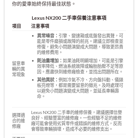
你的愛車始終保持最佳狀態。
Lexus NX200 二手車保養注意事項
項目
注意事項
異常噪音：
引擎、變速箱或底盤發出異聲，可
能是零件磨損或故障的前兆。建議立即檢查並
修復，避免小問題演變成大問題，導致更昂貴
的維修費用。
耗油量增加：
如果油耗明顯增加，可能是引擎
留意車
效率降低、燃油系統故障或輪胎胎壓不足等原
輛的異
因。應盡快到維修廠檢查，並找出問題所在。
常現象
其他異狀：
例如冷氣不冷、方向盤抖動、儀錶
板亮燈等，都是需要留意的徵兆。及時處理可
以避免小問題演變成大問題，並延長車輛壽
命。
Lexus NX200 二手車的維修保養，建議選擇信譽
選擇適
良好、經驗豐富的維修廠。一些經驗不足的維修
合的維
廠可能會使用劣質零件或錯誤的維修方式，反而
修廠
會導致車輛損壞，造成不必要的維修支出。