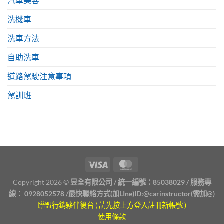
汽車美容
洗機車
洗車方法
自助洗車
道路駕駛注意事項
駕訓班
Copyright 2026 ©
昱全有限公司 / 統一編號：85038029 / 服務專
線：
0928052578
/最快聯絡方式(加LIne)ID:
@carinstructor
(需加@)
聯盟行銷夥伴後台 ( 請先按上方登入註冊新帳號 )
使用條款