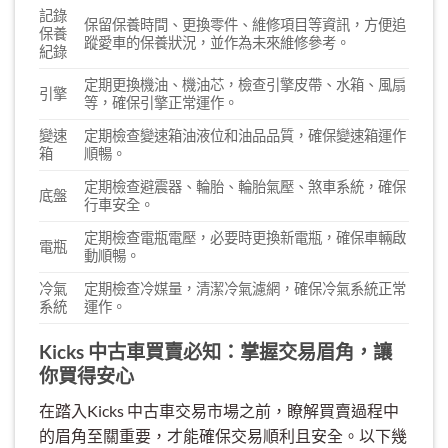
記錄
保留保養時間、更換零件、維修項目等資訊，方便追
保養
蹤愛車的保養狀況，並作為未來維修參考。
紀錄
定期更換機油、機油芯，檢查引擎皮帶、水箱、風扇
引擎
等，確保引擎正常運作。
變速
定期檢查變速箱油液位和油品品質，確保變速箱運作
箱
順暢。
定期檢查避震器、輪胎、輪胎氣壓、煞車系統，確保
底盤
行車安全。
定期檢查電瓶電壓，必要時更換新電瓶，確保車輛啟
電瓶
動順暢。
冷氣
定期檢查冷媒量，清潔冷氣濾網，確保冷氣系統正常
系統
運作。
Kicks 中古車買賣必知：掌握交易眉角，讓
你買得安心
在踏入Kicks 中古車交易市場之前，瞭解買賣過程中
的眉角至關重要，才能確保交易順利且安全。以下幾