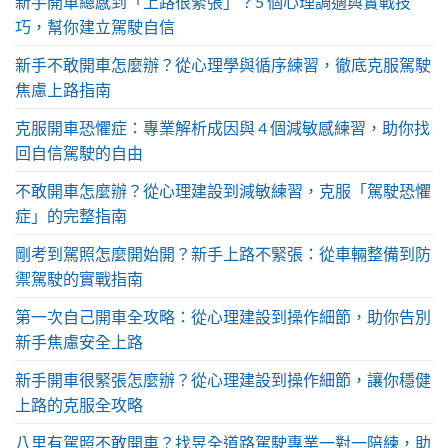
新手開車總感到「上路很緊張」？5 個心理調適與實戰技
巧，幫你建立駕駛自信
新手不敢開車怎麼辦？從心理學與循序練習，徹底克服駕駛
焦慮上路指南
克服開車恐懼症：專業解析成因與 4 個減敏感練習，助你找
回自信駕駛的自由
不敢開車怎麼辦？從心理建設到減敏練習，克服「駕駛恐懼
症」的完整指南
剛考到駕照怎麼開始開？新手上路不緊張：從車輛整備到防
禦駕駛的實戰指南
第一次自己開車全攻略：從心理建設到操作細節，助你告別
新手焦慮安全上路
新手開車很緊張怎麼辦？從心理建設到操作細節，讓你穩健
上路的克服全攻略
八里有駕照不敢開車？找昱全道路駕駛專業一對一陪練，助