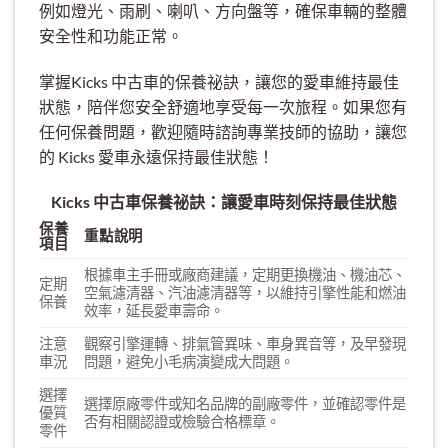
例如燈光、雨刷、喇叭、方向盤等，確保車輛的整體
安全性和功能正常。
掌握Kicks 中古車的保養祕訣，讓您的愛車維持最佳
狀態，陪伴您安全舒適地享受每一次旅程。如果您有
任何保養問題，歡迎隨時諮詢專業技師的協助，讓您
的 Kicks 愛車永遠保持最佳狀態！
Kicks 中古車保養祕訣：讓愛車時刻保持最佳狀態
保養
重點說明
項目
根據車主手冊或廠商建議，定期更換機油、機油芯、
定期
空氣濾清器、汽油濾清器等，以維持引擎性能和燃油
保養
效率，延長愛車壽命。
注意
觀察引擎運轉、排氣管異味、車身異音等，及早發現
車況
問題，避免小毛病演變成大問題。
選擇
選擇原廠零件或知名品牌的副廠零件，並確認零件是
優質
否有相關認證或檢驗合格標章。
零件