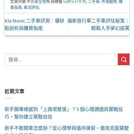
文章分類
中古車全攻略
與標籤
Golf GTI 8 代
,
二手車
,
市場趨勢
,
購
車指南
,
車況評估
.
Kia Stonic 二手車評測：優缺
福斯旅行車二手車評估秘笈：
點剖析與購買指南
輕鬆入手夢幻座駕
近期文章
新手開車總感到「上路很緊張」？5 個心理調適與實戰技
巧，幫你建立駕駛自信
新手不敢開車怎麼辦？從心理學與循序練習，徹底克服駕駛