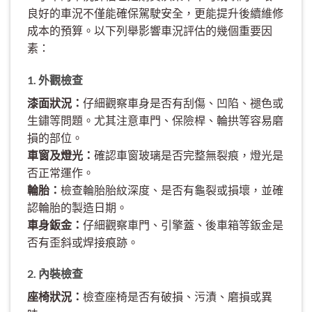
良好的車況不僅能確保駕駛安全，更能提升後續維修
成本的預算。以下列舉影響車況評估的幾個重要因
素：
1. 外觀檢查
漆面狀況：
仔細觀察車身是否有刮傷、凹陷、褪色或
生鏽等問題。尤其注意車門、保險桿、輪拱等容易磨
損的部位。
車窗及燈光：
確認車窗玻璃是否完整無裂痕，燈光是
否正常運作。
輪胎：
檢查輪胎胎紋深度、是否有龜裂或損壞，並確
認輪胎的製造日期。
車身鈑金：
仔細觀察車門、引擎蓋、後車箱等鈑金是
否有歪斜或焊接痕跡。
2. 內裝檢查
座椅狀況：
檢查座椅是否有破損、污漬、磨損或異