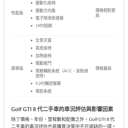
運動化座椅
價格相對更
運動方向盤
性能版
高
電子限滑差速器
19吋鋁圈
全景天窗
真皮座椅
加熱座椅
電動尾門
豪華版
價格最高
駕駛輔助系統（ACC、盲點偵
測等）
9.2吋觸控螢幕
導航系統
Golf GTI 8 代二手車的車況評估與影響因素
除了價格、年份、里程數和配備之外，Golf GTI 8 代
二手車的車況評估也是購買決策中不可或缺的一環。