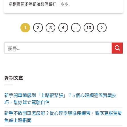
拿到駕照多年卻始終停留在「本本..
1
2
3
4
...
10
近期文章
新手開車總感到「上路很緊張」？5 個心理調適與實戰技
巧，幫你建立駕駛自信
新手不敢開車怎麼辦？從心理學與循序練習，徹底克服駕駛
焦慮上路指南