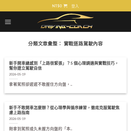
Skip
NT$
0
登入
to
content
分類文章彙整：
實戰道路駕駛內容
新手開車總感到「上路很緊張」？5 個心理調適與實戰技巧，
幫你建立駕駛自信
2026-05-19
拿著駕照卻遲遲不敢握住方向盤，..
新手不敢開車怎麼辦？從心理學與循序練習，徹底克服駕駛焦
慮上路指南
2026-05-19
剛拿到駕照或久未握方向盤的「本..