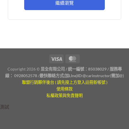
繼續瀏覽
Copyright 2026 ©
昱全有限公司 / 統一編號：85038029 / 服務專
線：
0928052578
/最快聯絡方式(加LIne)ID:
@carinstructor
(需加@)
聯盟行銷夥伴後台 ( 請先按上方登入註冊新帳號 )
使用條款
私權政策與免責聲明
測試