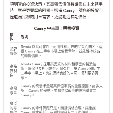
項明智的投資決策。其高轉售價值將讓您在未來轉手
時，獲得更豐厚的回報。選擇 Camry，讓您的投資不
僅能滿足您的用車需求，更能創造長期價值。
Camry 中古車：明智投資
原
說明
因
Toyota 以其可靠性、耐用性和可靠的品質而聞名，這
品牌
讓 Camry 在二手車市場上備受青睞，並能維持較高
聲譽
的轉售價值。
Toyota Camry 採用高品質的材料和精密的製造技
高品
術，確保其長期可靠性和耐久性，讓 Camry 即使在
質製
二手車市場上，也能保持良好的車況，吸引更多買
造
家。
Camry 的高需求量是其保值率高的重要原因，許多人
高需
認可 Camry 的優點，並願意以較高的價格購買二手
求量
Camry。
廣泛
的零
Camry 的零件供應充足，而且價格合理，讓維護
件供
Camry 成本較低，有利於提升其二手車價值。