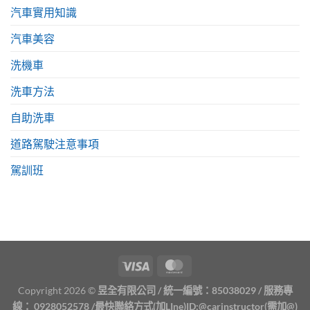
汽車實用知識
汽車美容
洗機車
洗車方法
自助洗車
道路駕駛注意事項
駕訓班
Copyright 2026 ©
昱全有限公司 / 統一編號：85038029 / 服務專
線：
0928052578
/最快聯絡方式(加LIne)ID:
@carinstructor
(需加@)