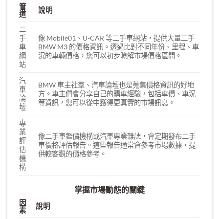
管
說明
道
二
手
像 Mobile01、U-CAR 等二手車網站，提供大量二手
車
BMW M3 的價格資訊。透過比對不同年份、里程、車
網
況的車輛價格，您可以初步瞭解市場價格區間。
站
汽
BMW 車主社羣、汽車論壇也是蒐集價格資訊的好地
車
方。車主們會分享自己的購車經驗，包括車價、車況
論
等資訊，您可以從中獲得更真實的市場訊息。
壇
專
業
像二手車鑑價機構或汽車專業雜誌，會定期發布二手
評
車價格評估報告。這些報告通常會參考市場數據，提
估
供較客觀的價格參考。
機
構
掌握市場動態的關鍵
因
說明
素