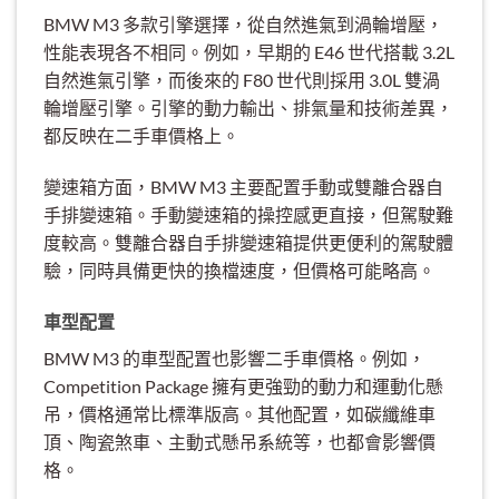
BMW M3 多款引擎選擇，從自然進氣到渦輪增壓，
性能表現各不相同。例如，早期的 E46 世代搭載 3.2L
自然進氣引擎，而後來的 F80 世代則採用 3.0L 雙渦
輪增壓引擎。引擎的動力輸出、排氣量和技術差異，
都反映在二手車價格上。
變速箱方面，BMW M3 主要配置手動或雙離合器自
手排變速箱。手動變速箱的操控感更直接，但駕駛難
度較高。雙離合器自手排變速箱提供更便利的駕駛體
驗，同時具備更快的換檔速度，但價格可能略高。
車型配置
BMW M3 的車型配置也影響二手車價格。例如，
Competition Package 擁有更強勁的動力和運動化懸
吊，價格通常比標準版高。其他配置，如碳纖維車
頂、陶瓷煞車、主動式懸吊系統等，也都會影響價
格。