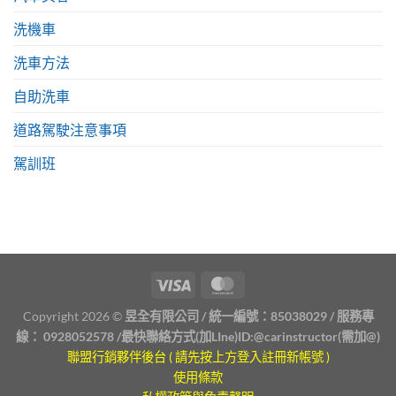
洗機車
洗車方法
自助洗車
道路駕駛注意事項
駕訓班
Copyright 2026 ©
昱全有限公司 / 統一編號：85038029 / 服務專
線：
0928052578
/最快聯絡方式(加LIne)ID:
@carinstructor
(需加@)
聯盟行銷夥伴後台 ( 請先按上方登入註冊新帳號 )
使用條款