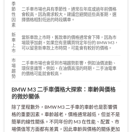
季
節
二手車市場也具有季節性，通常在年底或過年前價格
性
會較高，因為需求較大。建議您避開這些高峯期，選
因
擇價格相對低迷的時段購車。
素
新
當新車款上市時，舊款車的價格通常會下降，因為市
車
場競爭加劇。如果您有意購買特定年份的 BMW M3，
上
可以留意新車款上市時間，可能會有較好的價格。
市
市
二手車市場也會受到市場趨勢影響，例如油價波動、
場
環保意識等。例如，在油價高漲的時期，二手油電車
趨
的價格可能就會較高。
勢
BMW M3 二手車價格大探索：車齡與價格
的微妙關係
除了里程數外，BMW M3 二手車的車齡也是影響價
格的重要因素。車齡越老，價格通常越低，但並不是
簡單的線性關係。不同年份的 M3 在性能、配置、市
場價值等方面都有差異，因此車齡與價格的關係更加