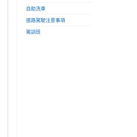
自助洗車
道路駕駛注意事項
駕訓班