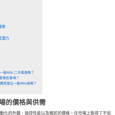
一覽表
性能潛力
會比一般Altis 二手車貴嗎？
要注意哪些事項？
保養費用會比一般Altis高嗎？
二手車市場的價格與供需
，憑藉著其運動化的外觀、操控性能以及親民的價格，在市場上取得了不俗