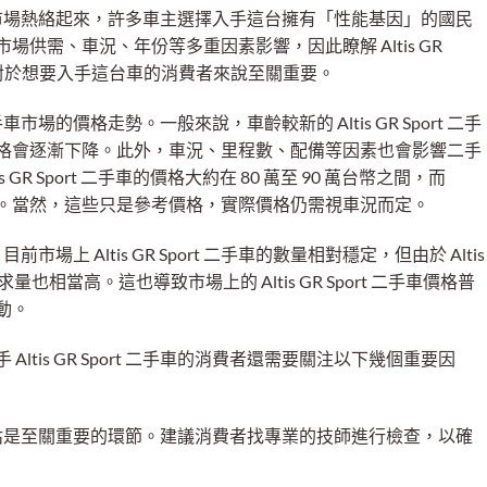
t 二手車市場熱絡起來，許多車主選擇入手這台擁有「性能基因」的國民
供需、車況、年份等多重因素影響，因此瞭解 Altis GR
況，對於想要入手這台車的消費者來說至關重要。
 二手車市場的價格走勢。一般來說，車齡較新的 Altis GR Sport 二手
格會逐漸下降。此外，車況、里程數、配備等因素也會影響二手
 GR Sport 二手車的價格大約在 80 萬至 90 萬台幣之間，而
萬台幣之間。當然，這些只是參考價格，實際價格仍需視車況而定。
，目前市場上 Altis GR Sport 二手車的數量相對穩定，但由於 Altis
求量也相當高。這也導致市場上的 Altis GR Sport 二手車價格普
動。
tis GR Sport 二手車的消費者還需要關注以下幾個重要因
估是至關重要的環節。建議消費者找專業的技師進行檢查，以確