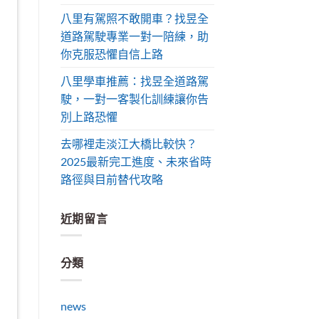
八里有駕照不敢開車？找昱全
道路駕駛專業一對一陪練，助
你克服恐懼自信上路
八里學車推薦：找昱全道路駕
駛，一對一客製化訓練讓你告
別上路恐懼
去哪裡走淡江大橋比較快？
2025最新完工進度、未來省時
路徑與目前替代攻略
近期留言
分類
news