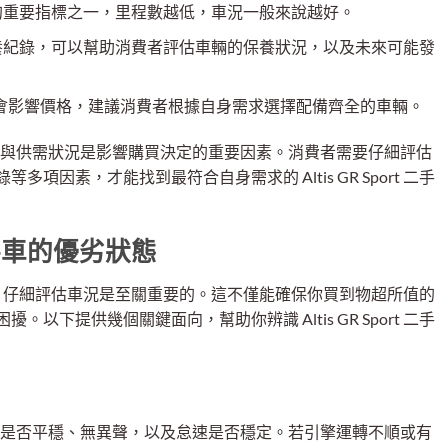
的重要指標之一，里程數越低，車況一般來說越好。
養紀錄，可以幫助消費者評估車輛的保養狀況，以及未來可能發
二手車的配備會影響價格，建議消費者根據自身需求選擇配備齊全的車輛。
車市場的價格與供需狀況是影響購買決定的重要因素。消費者需要仔細評估
因素，才能找到最符合自身需求的 Altis GR Sport 二手
t 二手車的優劣狀態
二手車之前，仔細評估車況是至關重要的。這不僅能確保你買到物超所值的
下提供幾個關鍵面向，幫助你辨識 Altis GR Sport 二手
是否平穩、無異聲，以及怠速是否穩定。若引擎運轉不順或有