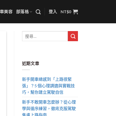
車美容
部落格
登入
NT$
0
近期文章
新手開車總感到「上路很緊
張」？5 個心理調適與實戰技
巧，幫你建立駕駛自信
新手不敢開車怎麼辦？從心理
學與循序練習，徹底克服駕駛
焦慮上路指南