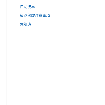
自助洗車
道路駕駛注意事項
駕訓班