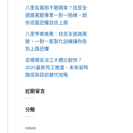
八里有駕照不敢開車？找昱全
道路駕駛專業一對一陪練，助
你克服恐懼自信上路
八里學車推薦：找昱全道路駕
駛，一對一客製化訓練讓你告
別上路恐懼
去哪裡走淡江大橋比較快？
2025最新完工進度、未來省時
路徑與目前替代攻略
近期留言
分類
news