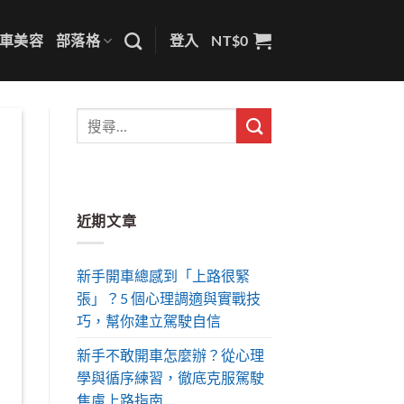
車美容
部落格
登入
NT$
0
近期文章
新手開車總感到「上路很緊
張」？5 個心理調適與實戰技
巧，幫你建立駕駛自信
新手不敢開車怎麼辦？從心理
學與循序練習，徹底克服駕駛
焦慮上路指南