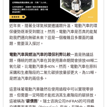
近年來，隨著全球氣候變遷議題升溫，電動汽車的環
保優勢逐漸受到關注。然而，電動汽車是否真的能幫
助我們邁向無碳未來？這是一個複雜且多層面的議
題，需要深入探討。
電動汽車與燃油汽車的環保利弊比較
一直是熱議話
題。傳統的燃油汽車在其使用壽命期間會排放48噸二
氧化碳，比電動汽車多40%。然而，電動汽車在原料
采購和生產階段的二氧化碳排放量卻更大，為11噸，
是燃油汽車的兩倍多。
這意味著電動汽車雖然在使用過程中可以實現零排
放，但需要一定時間才能抵消其生產階段的碳排放，
這被稱為“
碳債務
”。瑞士咨詢公司INFRAS的可持續
交通專家考克斯（Brian Cox）指出，在瑞士，電動