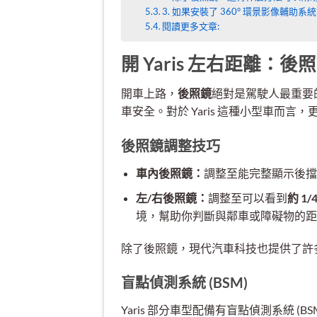
3. 如果安裝了 360° 環景影像輔
閱讀更多文章:
開 Yaris 左右距離：
開車上路，
後照鏡
絕對是駕駛人最重要
車安全。對於 Yaris 這種小型車而
後照鏡調整技巧
車內後照鏡：
調整至能完整顯示後擋
左/右後照鏡：
調整至可以看到
約 1/
境，幫助你判斷與鄰車或障礙物的距
除了後照鏡，現代汽車科技也提供了許
盲點偵測系統 (BSM)
Yaris 部分車型配備有盲點偵測系統 (