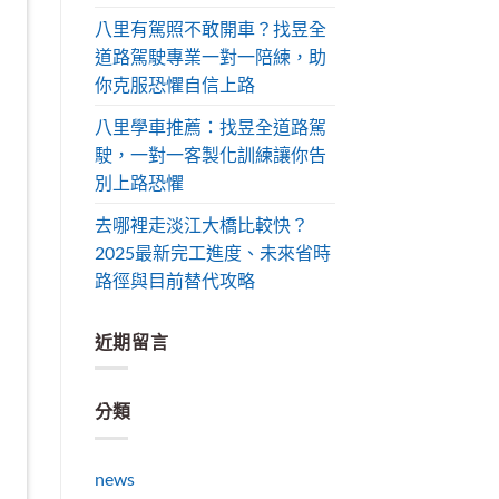
八里有駕照不敢開車？找昱全
道路駕駛專業一對一陪練，助
你克服恐懼自信上路
八里學車推薦：找昱全道路駕
駛，一對一客製化訓練讓你告
別上路恐懼
去哪裡走淡江大橋比較快？
2025最新完工進度、未來省時
路徑與目前替代攻略
近期留言
分類
news