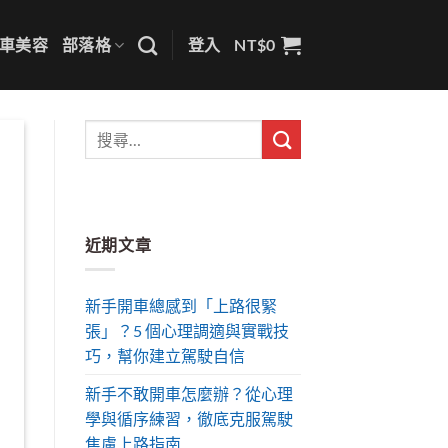
車美容
部落格
登入
NT$
0
近期文章
新手開車總感到「上路很緊
張」？5 個心理調適與實戰技
巧，幫你建立駕駛自信
新手不敢開車怎麼辦？從心理
學與循序練習，徹底克服駕駛
焦慮上路指南