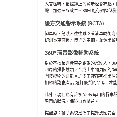
入盲區時，後照鏡上的警示燈會亮起，
爍，加強提醒效果。BSM 能有效降低
後方交通警示系統 (RCTA)
倒車時，駕駛人往往難以看清車輛後方左右兩
偵測從車輛後方接近的車輛，並發出警
360° 環景影像輔助系統
對於不擅長判斷車身距離的駕駛人，
3
四周的攝影鏡頭，合成出車輛周圍的
3
圍障礙物的距離。許多車廠都有推出原廠的
相容的
副廠
產品. 選擇優質的品牌，才
此外，現在也有許多 Yaris 專用的
行車
周圍的狀況，保障自身權益。
提醒您：
輔助系統是為了
提升
駕駛安全