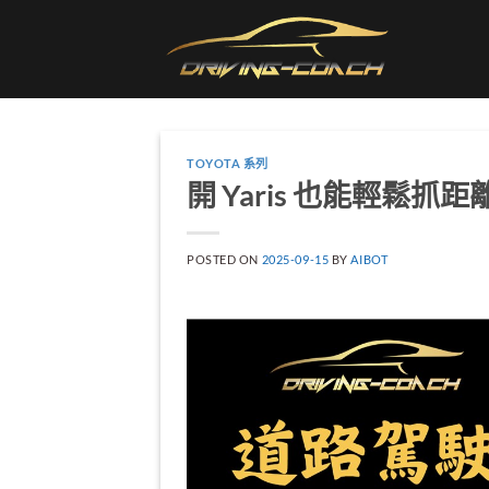
Skip
to
content
TOYOTA 系列
開 Yaris 也能輕鬆
POSTED ON
2025-09-15
BY
AIBOT