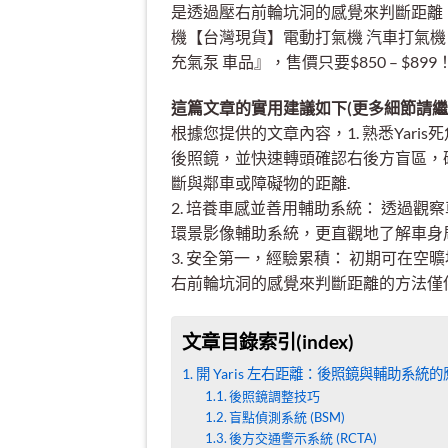
是透過壓右前輪坑洞的感覺來判斷距離
機【台灣現貨】電動打氣機 汽車打氣機 
充氣泵 車品』，售價只要$850 – $899！立即上
這篇文章的實用建議如下(更多細節請繼
根據您提供的文章內容，1. 熟悉Yar
後照鏡，並快速轉頭確認右後方盲區，
斷與鄰車或障礙物的距離.
2. 培養車感並善用輔助系統： 透過觀
環景影像輔助系統，更直觀地了解車身
3. 安全第一，經驗累積： 初期可在空
右前輪坑洞的感覺來判斷距離的方法僅
文章目錄索引(index)
開 Yaris 左右距離：後照鏡與輔助系統的
後照鏡調整技巧
盲點偵測系統 (BSM)
後方交通警示系統 (RCTA)