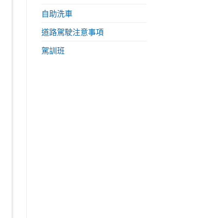
自助洗車
道路駕駛注意事項
駕訓班