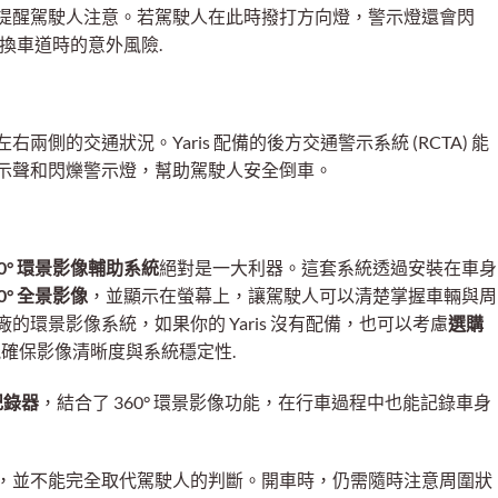
提醒駕駛人注意。若駕駛人在此時撥打方向燈，警示燈還會閃
變換車道時的意外風險.
側的交通狀況。Yaris 配備的後方交通警示系統 (RCTA) 能
示聲和閃爍警示燈，幫助駕駛人安全倒車。
60° 環景影像輔助系統
絕對是一大利器。這套系統透過安裝在車身
60° 全景影像
，並顯示在螢幕上，讓駕駛人可以清楚掌握車輛與周
環景影像系統，如果你的 Yaris 沒有配備，也可以考慮
選購
能確保影像清晰度與系統穩定性.
記錄器
，結合了 360° 環景影像功能，在行車過程中也能記錄車身
，並不能完全取代駕駛人的判斷。開車時，仍需隨時注意周圍狀