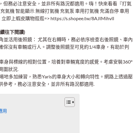
，但務必注意安全，並非所有路況都適用。嗨！快來看看『打氣
充氣機 智能顯示 無線打氣機 充氣泵 車用打氣機 充滿自停 車用
蝦皮購物逛逛=> https://s.shopee.tw/8AJIMihvlI
續往下閱讀)
is死角並活用後照鏡： 尤其在右轉時，務必依序檢查右後照鏡、車內
確保沒有車輛或行人。調整後照鏡至可見約1/4車身，有助於判
察車身與標線的相對位置，培養對車輛寬度的感覺。考慮安裝360°
周圍狀況.
曠場地多加練習，熟悉Yaris的車身大小和轉向特性。網路上透過壓
供參考，務必注意安全，並非所有路況都適用.
應用