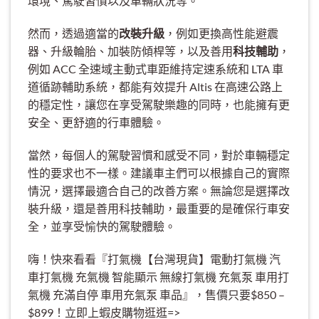
環境、駕駛習慣以及車輛狀況等。
然而，透過適當的
改裝升級
，例如更換高性能避震
器、升級輪胎、加裝防傾桿等，以及善用
科技輔助
，
例如 ACC 全速域主動式車距維持定速系統和 LTA 車
道循跡輔助系統，都能有效提升 Altis 在高速公路上
的穩定性，讓您在享受駕駛樂趣的同時，也能擁有更
安全、更舒適的行車體驗。
當然，每個人的駕駛習慣和感受不同，對於車輛穩定
性的要求也不一樣。建議車主們可以根據自己的實際
情況，選擇最適合自己的改善方案。無論您是選擇改
裝升級，還是善用科技輔助，最重要的是確保行車安
全，並享受愉快的駕駛體驗。
嗨！快來看看『打氣機【台灣現貨】電動打氣機 汽
車打氣機 充氣機 智能顯示 無線打氣機 充氣泵 車用打
氣機 充滿自停 車用充氣泵 車品』，售價只要$850 –
$899！立即上蝦皮購物逛逛=>