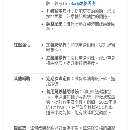
胎。參考
Tire Rack輪胎評測
。
升級輪圈尺寸：
搭配更寬的輪胎，增加
接地面積。注意輪胎與輪拱的間隙。
調整胎壓：
確保胎壓在製造商建議範圍
內。
底盤強化
加裝防傾桿：
抑制車身側傾，提升過彎
穩定性。
底盤結構桿：
強化車身剛性，減少車身
扭曲變形，提升操控精準度。
其他輔助
定期檢查定位：
確保車輪角度正確，避
免跑偏。
善用駕駛輔助系統：
利用車道偏離警
示、車道維持輔助等系統，降低駕駛疲
勞，提升行車安全性。例如，2022年後
的12代Altis，在開啟全速域ACC和車
道置中功能後，能有效降低晃動感 。
提醒您：
任何改裝都應以安全為前提，並選擇合格的店家