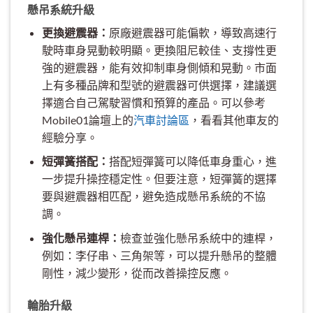
懸吊系統升級
更換避震器：
原廠避震器可能偏軟，導致高速行
駛時車身晃動較明顯。更換阻尼較佳、支撐性更
強的避震器，能有效抑制車身側傾和晃動。市面
上有多種品牌和型號的避震器可供選擇，建議選
擇適合自己駕駛習慣和預算的產品。可以參考
Mobile01論壇上的
汽車討論區
，看看其他車友的
經驗分享。
短彈簧搭配：
搭配短彈簧可以降低車身重心，進
一步提升操控穩定性。但要注意，短彈簧的選擇
要與避震器相匹配，避免造成懸吊系統的不協
調。
強化懸吊連桿：
檢查並強化懸吊系統中的連桿，
例如：李仔串、三角架等，可以提升懸吊的整體
剛性，減少變形，從而改善操控反應。
輪胎升級