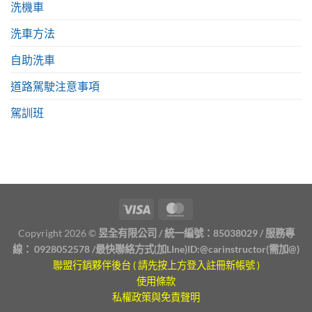
洗機車
洗車方法
自助洗車
道路駕駛注意事項
駕訓班
Copyright 2026 ©
昱全有限公司 / 統一編號：85038029 / 服務專
線：
0928052578
/最快聯絡方式(加LIne)ID:
@carinstructor
(需加@)
聯盟行銷夥伴後台 ( 請先按上方登入註冊新帳號 )
使用條款
私權政策與免責聲明