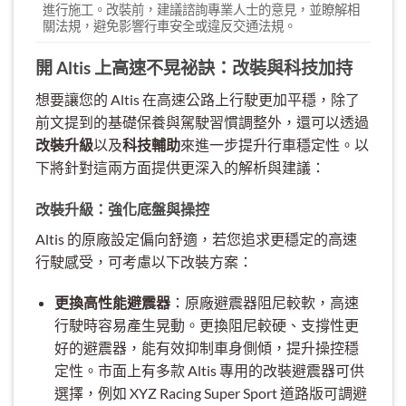
進行施工。改裝前，建議諮詢專業人士的意見，並瞭解相
關法規，避免影響行車安全或違反交通法規。
開 Altis 上高速不晃祕訣：改裝與科技加持
想要讓您的 Altis 在高速公路上行駛更加平穩，除了
前文提到的基礎保養與駕駛習慣調整外，還可以透過
改裝升級
以及
科技輔助
來進一步提升行車穩定性。以
下將針對這兩方面提供更深入的解析與建議：
改裝升級：強化底盤與操控
Altis 的原廠設定偏向舒適，若您追求更穩定的高速
行駛感受，可考慮以下改裝方案：
更換高性能避震器
：原廠避震器阻尼較軟，高速
行駛時容易產生晃動。更換阻尼較硬、支撐性更
好的避震器，能有效抑制車身側傾，提升操控穩
定性。市面上有多款 Altis 專用的改裝避震器可供
選擇，例如 XYZ Racing Super Sport 道路版可調避