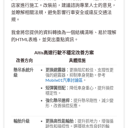
店家進行施工。改裝前，建議諮詢專業人士的意見，
並瞭解相關法規，避免影響行車安全或違反交通法
規。
我會將您提供的資料轉換為一個結構清晰、易於理解
的HTML表格，並突出重點資訊。
Altis高速行駛不穩定改善方案
改善方向
具體措施
懸吊系統升
更換避震器：
更換阻尼較佳、支撐性更
級
強的避震器，抑制車身晃動。參考
Mobile01汽車討論區
。
短彈簧搭配：
降低車身重心，提升操控
穩定性。
強化懸吊連桿：
提升懸吊剛性，減少變
形，改善操控反應。
輪胎升級
更換高性能輪胎：
提升抓地力，增強循
跡性和操控性。選擇排水性良好的輪