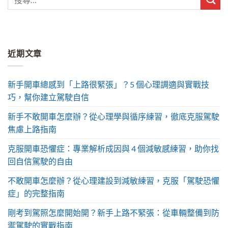
近期文章
新手開車總感到「上路很緊張」？5 個心理調適與實戰技
巧，幫你建立駕駛自信
新手不敢開車怎麼辦？從心理學與循序練習，徹底克服駕駛
焦慮上路指南
克服開車恐懼症：專業解析成因與 4 個減敏感練習，助你找
回自信駕駛的自由
不敢開車怎麼辦？從心理建設到減敏練習，克服「駕駛恐懼
症」的完整指南
剛考到駕照怎麼開始開？新手上路不緊張：從車輛整備到防
禦駕駛的實戰指南