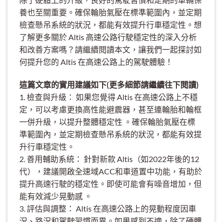
養也至關重要。確保輪胎氣壓在標準範圍內，並定期
檢查懸吊系統的狀況，都能有效提升行車穩定性。想
了解更多關於 Altis 高速公路行駛穩定性的深入分析
和改善方案嗎？請繼續閱讀本文，讓我們一起探討如
何提升您的 Altis 在高速公路上的駕駛體驗！
這篇文章的實用建議如下(更多細節請繼續往下閱讀)
1. 檢查與升級： 如果您覺得 Altis 在高速公路上不穩
定，可以考慮更換高性能避震器，甚至連輪胎和輪框
一併升級，以提升整體穩定性 。確保輪胎氣壓在標
準範圍內，並定期檢查懸吊系統的狀況，都能有效提
升行車穩定性。
2. 善用輔助系統： 針對新款 Altis（如2022年後的12
代），建議開啟全速域ACC和車道置中功能，有助於
提升高速行駛的穩定性。即使可能會有噪音增加，但
能有效減少晃動感 。
3. 評估與調整： Altis 在高速公路上的晃動程度因車
況、路況和駕駛習慣而異。如果感到不適，除了硬體