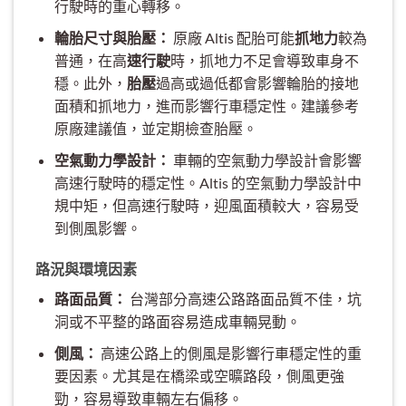
行駛時的重心轉移。
輪胎尺寸與胎壓：
原廠 Altis 配胎可能
抓地力
較為
普通，在高
速行駛
時，抓地力不足會導致車身不
穩。此外，
胎壓
過高或過低都會影響輪胎的接地
面積和抓地力，進而影響行車穩定性。建議參考
原廠建議值，並定期檢查胎壓。
空氣動力學設計：
車輛的空氣動力學設計會影響
高速行駛時的穩定性。Altis 的空氣動力學設計中
規中矩，但高速行駛時，迎風面積較大，容易受
到側風影響。
路況與環境因素
路面品質：
台灣部分高速公路路面品質不佳，坑
洞或不平整的路面容易造成車輛晃動。
側風：
高速公路上的側風是影響行車穩定性的重
要因素。尤其是在橋梁或空曠路段，側風更強
勁，容易導致車輛左右偏移。