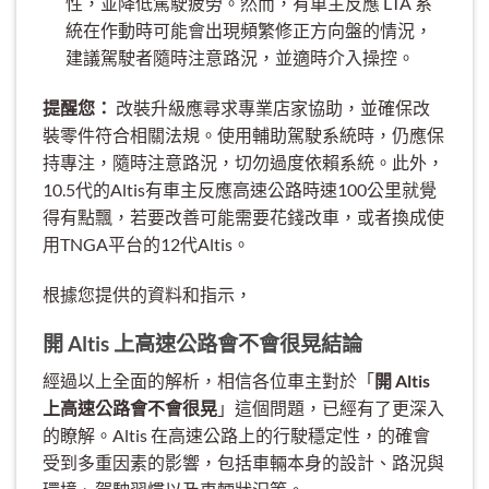
性，並降低駕駛疲勞。然而，有車主反應 LTA 系
統在作動時可能會出現頻繁修正方向盤的情況，
建議駕駛者隨時注意路況，並適時介入操控。
提醒您：
改裝升級應尋求專業店家協助，並確保改
裝零件符合相關法規。使用輔助駕駛系統時，仍應保
持專注，隨時注意路況，切勿過度依賴系統。此外，
10.5代的Altis有車主反應高速公路時速100公里就覺
得有點飄，若要改善可能需要花錢改車，或者換成使
用TNGA平台的12代Altis。
根據您提供的資料和指示，
開 Altis 上高速公路會不會很晃結論
經過以上全面的解析，相信各位車主對於「
開 Altis
上高速公路會不會很晃
」這個問題，已經有了更深入
的瞭解。Altis 在高速公路上的行駛穩定性，的確會
受到多重因素的影響，包括車輛本身的設計、路況與