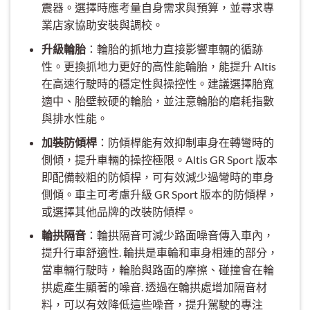
震器。選擇時應考量自身需求與預算，並尋求專
業店家協助安裝與調校。
升級輪胎
：輪胎的抓地力直接影響車輛的循跡
性。更換抓地力更好的高性能輪胎，能提升 Altis
在高速行駛時的穩定性與操控性。建議選擇胎寬
適中、胎壁較硬的輪胎，並注意輪胎的磨耗指數
與排水性能。
加裝防傾桿
：防傾桿能有效抑制車身在轉彎時的
側傾，提升車輛的操控極限。Altis GR Sport 版本
即配備較粗的防傾桿，可有效減少過彎時的車身
側傾。車主可考慮升級 GR Sport 版本的防傾桿，
或選擇其他品牌的改裝防傾桿。
輪拱隔音
：輪拱隔音可減少路面噪音傳入車內，
提升行車舒適性. 輪拱是車輪和車身相連的部分，
當車輛行駛時，輪胎與路面的摩擦、碰撞會在輪
拱處產生顯著的噪音. 透過在輪拱處增加隔音材
料，可以有效降低這些噪音，提升駕駛的專注