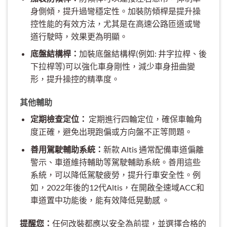
身側傾，提升過彎穩定性。加裝防傾桿是提升操
控性能的有效方法，尤其是在高速公路匝道或彎
道行駛時，效果更為明顯。
底盤結構桿：
加裝底盤結構桿(例如: 井字拉桿、後
下拉桿等)可以強化車身剛性，減少車身扭曲變
形，提升操控的精準度。
其他輔助
定期檢查定位：
定期進行四輪定位，確保車輪角
度正確，避免出現跑偏或方向盤不正等問題。
善用駕駛輔助系統：
新款 Altis 通常配備車道偏離
警示、車道維持輔助等駕駛輔助系統。善用這些
系統，可以降低駕駛疲勞，提升行車安全性。例
如，2022年後的12代Altis，在開啟全速域ACC和
車道置中功能後，能有效降低晃動感 。
提醒您：
任何改裝都應以安全為前提，並選擇合格的