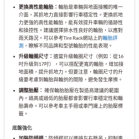
更換高性能輪胎：
輪胎是車輛與地面接觸的唯一
介面，其抓地力直接影響行車穩定性。更換抓地
力更強的高性能輪胎，能有效提升車輛的循跡性
和操控性。建議選擇排水性良好的輪胎，以應對
雨天路況。可以參考Tire Rack網站上的
輪胎評
測
，瞭解不同品牌和型號輪胎的性能表現。
升級輪圈尺寸：
適當升級輪圈尺寸（例如：從16
吋升級到17吋），可以搭配更寬的輪胎，增加接
地面積，提升抓地力。但要注意，輪圈尺寸的升
級要考慮到輪胎與輪拱的間隙，避免發生摩擦。
調整胎壓：
確保輪胎胎壓在製造商建議的範圍
內。過高或過低的胎壓都會影響行車穩定性和輪
胎壽命。可以參考車主手冊或車門邊上的胎壓標
籤。
底盤強化
加裝防傾桿：
防傾桿可以連接左右懸吊，抑制車