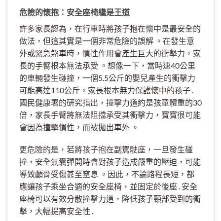
危險的懷抱：安全座椅纔是王道
許多家長認為，在行車時將孩子抱在懷中是最安全的
做法，但這其實是一個非常危險的誤解 。在發生意
外或緊急煞車時，慣性作用會產生巨大的衝擊力，家
長的手臂根本無法承受 。想像一下，當時速40公里
的車輛發生碰撞，一個5.5公斤的嬰兒產生的衝擊力
可能高達110公斤，家長根本無力保護懷中的孩子 .
國民健康署的研究指出，撞擊力道約是孩童體重的30
倍，家長手臂將無法阻擋承受其衝擊力，寶寶很可能
會因為撞擊慣性，而被拋出車外 。
更危險的是，若將孩子抱在副駕駛座，一旦發生碰
撞，安全氣囊彈開時會對孩子造成嚴重的壓迫，可能
導致顱骨受傷甚至窒息 。因此，不論路程長短，都
應讓孩子乘坐合適的安全座椅，並固定於後座 . 安全
座椅可以有效分散撞擊力道，降低孩子頸部受到的衝
擊，大幅提高安全性 .