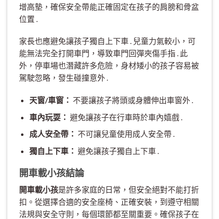
增高墊，確保安全帶能正確固定在孩子的肩膀和骨盆
位置 .
家長也應避免讓孩子獨自上下車 . 兒童力氣較小，可
能無法完全打開車門，導致車門回彈夾傷手指 . 此
外，停車場也潛藏許多危險，身材矮小的孩子容易被
駕駛忽略，發生碰撞意外 .
天窗/車窗：
不要讓孩子將頭或身體伸出車窗外 .
車內玩耍：
避免讓孩子在行車時於車內嬉戲 .
成人安全帶：
不可讓兒童使用成人安全帶 .
獨自上下車：
避免讓孩子獨自上下車 .
開車載小孩結論
開車載小孩
是許多家庭的日常，但安全絕對不能打折
扣。從選擇合適的安全座椅、正確安裝，到遵守相關
法規與安全守則，每個環節都至關重要。確保孩子在