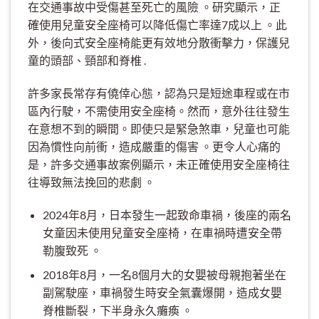
在交通事故中受傷甚至死亡的風險 。研究顯示，正
確使用兒童安全座椅可以降低傷亡率達7成以上 。此
外，後向式安全座椅能更有效地分散衝擊力，保護兒
童的頭部、頸部和脊椎 .
許多家長常存有僥倖心態，認為只是短途車程或在市
區內行駛，不需使用安全座椅。然而，意外往往發生
在意想不到的瞬間。即使只是緊急煞車，兒童也可能
因為慣性向前衝，造成嚴重的傷害 。更令人心痛的
是，許多交通事故案例顯示，未正確使用安全座椅往
往導致無法挽回的悲劇 。
2024年8月，日本發生一起致命車禍，後座的兩名
女童因未使用兒童安全座椅，在車禍時遭安全帶
勒腹致死 。
2018年8月，一名8個月大的女嬰被母親抱著坐在
副駕駛座，車禍發生時安全氣囊爆開，造成女嬰
脊椎斷裂，下半身永久癱瘓 。