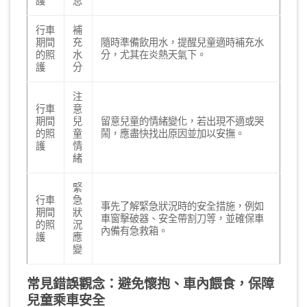
護
息
行車
補
期間
充
隨時準備飲用水，提醒兒童適時補充水
的照
水
分，尤其在炎熱天氣下。
護
分
注
行車
意
期間
兒
留意兒童的情緒變化，若出現不適或哭
的照
童
鬧，應盡快找出原因並加以安撫。
護
情
緒
緊
行車
急
事先了解緊急狀況時的安全措施，例如
期間
狀
車窗擊破器、安全帶割刀等，並確保車
的照
況
內備有急救箱。
護
應
變
常見錯誤觀念：避免懷抱、車內餵食，保障
兒童乘車安全