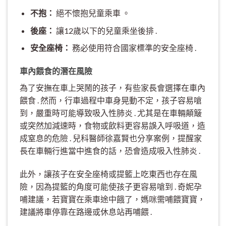
不抱：
絕不懷抱兒童乘車 。
後座：
讓12歲以下的兒童乘坐後排 .
安全座椅：
務必使用符合國家標準的安全座椅 .
車內餵食的潛在風險
為了安撫在車上哭鬧的孩子，有些家長會選擇在車內
餵食 . 然而，行車過程中車身晃動不定，孩子容易嗆
到，嚴重時可能導致吸入性肺炎 . 尤其是在車輛顛簸
或突然加減速時，食物或飲料更容易誤入呼吸道，造
成窒息的危險 . 兒科醫師徐嘉賢也分享案例，提醒家
長在車輛行進當中進食的話，恐會造成吸入性肺炎 .
此外，讓孩子在安全座椅或提籃上吃東西也存在風
險，因為提籃的角度可能使孩子更容易嗆到 . 奇妮孕
哺建議，若寶寶在乘車途中餓了，媽咪需哺餵寶寶，
建議將車停靠在路邊或休息站再哺餵 .