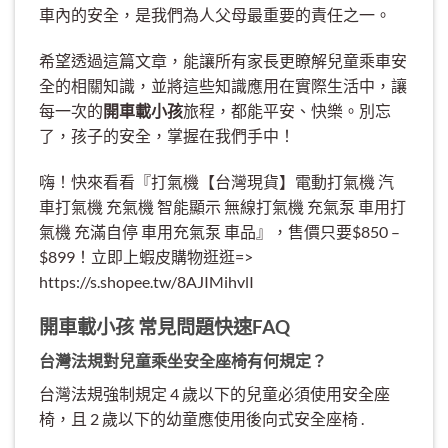
車內的安全，是我們為人父母最重要的責任之一。
希望透過這篇文章，能讓所有家長更瞭解兒童乘車安
全的相關知識，並將這些知識應用在實際生活中，讓
每一次的
開車載小孩
旅程，都能平安、快樂。別忘
了，孩子的安全，掌握在我們手中！
嗨！快來看看『打氣機【台灣現貨】電動打氣機 汽
車打氣機 充氣機 智能顯示 無線打氣機 充氣泵 車用打
氣機 充滿自停 車用充氣泵 車品』，售價只要$850 –
$899！立即上蝦皮購物逛逛=>
https://s.shopee.tw/8AJIMihvlI
開車載小孩 常見問題快速FAQ
台灣法規對兒童乘坐安全座椅有何規定？
台灣法規強制規定 4 歲以下的兒童必須使用安全座
椅，且 2 歲以下的幼童應使用後向式安全座椅 .