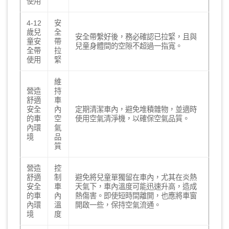
使用
4-12
安
歲兒
全
安全帶繫好後，務必確認已拉緊，且與
童安
帶
兒童身體間的空隙不超過一指寬。
全帶
拉
使用
緊
維
營造
持
舒適
車
安全
內
定期清潔車內，避免堆積雜物，並適時
的車
空
使用空氣清淨機，以確保空氣品質。
內環
氣
境
品
質
營造
控
舒適
制
避免將兒童單獨留在車內，尤其在炎熱
安全
車
天氣下，車內溫度可能迅速升高，造成
的車
內
熱傷害。即使短時間離開，也應將車窗
內環
溫
開啟一些，保持空氣流通。
境
度