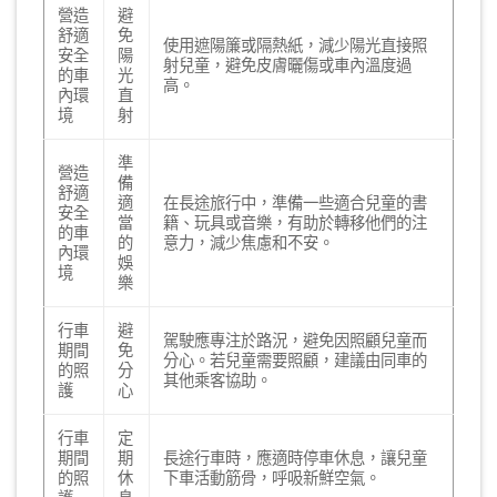
營造
避
舒適
免
使用遮陽簾或隔熱紙，減少陽光直接照
安全
陽
射兒童，避免皮膚曬傷或車內溫度過
的車
光
高。
內環
直
境
射
準
營造
備
舒適
適
在長途旅行中，準備一些適合兒童的書
安全
當
籍、玩具或音樂，有助於轉移他們的注
的車
的
意力，減少焦慮和不安。
內環
娛
境
樂
行車
避
駕駛應專注於路況，避免因照顧兒童而
期間
免
分心。若兒童需要照顧，建議由同車的
的照
分
其他乘客協助。
護
心
行車
定
期間
期
長途行車時，應適時停車休息，讓兒童
的照
休
下車活動筋骨，呼吸新鮮空氣。