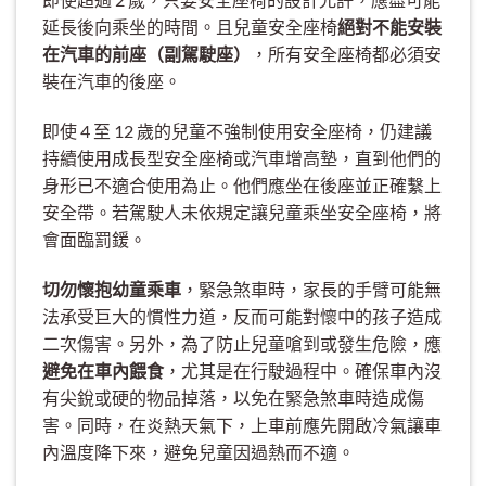
延長後向乘坐的時間。且兒童安全座椅
絕對不能安裝
在汽車的前座（副駕駛座）
，所有安全座椅都必須安
裝在汽車的後座。
即使 4 至 12 歲的兒童不強制使用安全座椅，仍建議
持續使用成長型安全座椅或汽車增高墊，直到他們的
身形已不適合使用為止。他們應坐在後座並正確繫上
安全帶。若駕駛人未依規定讓兒童乘坐安全座椅，將
會面臨罰鍰。
切勿懷抱幼童乘車
，緊急煞車時，家長的手臂可能無
法承受巨大的慣性力道，反而可能對懷中的孩子造成
二次傷害。另外，為了防止兒童嗆到或發生危險，應
避免在車內餵食
，尤其是在行駛過程中。確保車內沒
有尖銳或硬的物品掉落，以免在緊急煞車時造成傷
害。同時，在炎熱天氣下，上車前應先開啟冷氣讓車
內溫度降下來，避免兒童因過熱而不適。