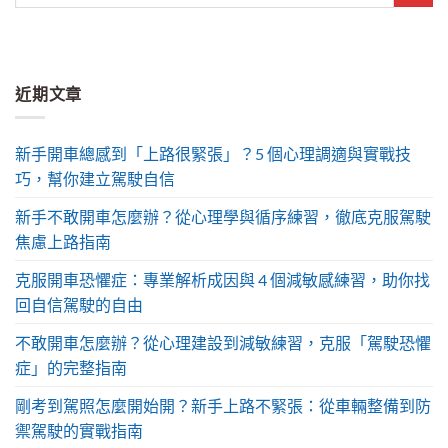
近期文章
新手開車總感到「上路很緊張」？5 個心理調適與實戰技
巧，幫你建立駕駛自信
新手不敢開車怎麼辦？從心理學與循序練習，徹底克服駕駛
焦慮上路指南
克服開車恐懼症：專業解析成因與 4 個減敏感練習，助你找
回自信駕駛的自由
不敢開車怎麼辦？從心理建設到減敏練習，克服「駕駛恐懼
症」的完整指南
剛考到駕照怎麼開始開？新手上路不緊張：從車輛整備到防
禦駕駛的實戰指南