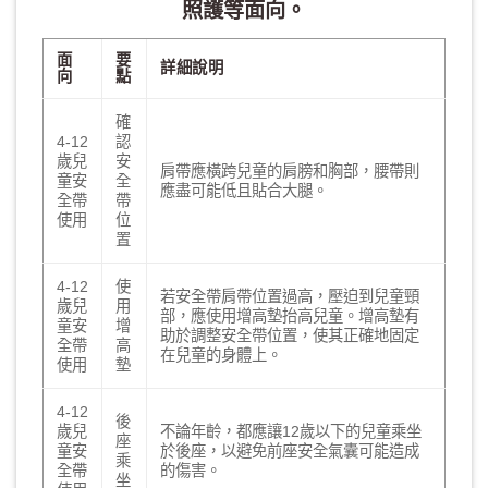
照護等面向。
面
要
詳細說明
向
點
確
4-12
認
歲兒
安
肩帶應橫跨兒童的肩膀和胸部，腰帶則
童安
全
應盡可能低且貼合大腿。
全帶
帶
使用
位
置
4-12
使
若安全帶肩帶位置過高，壓迫到兒童頸
歲兒
用
部，應使用增高墊抬高兒童。增高墊有
童安
增
助於調整安全帶位置，使其正確地固定
全帶
高
在兒童的身體上。
使用
墊
4-12
後
歲兒
不論年齡，都應讓12歲以下的兒童乘坐
座
童安
於後座，以避免前座安全氣囊可能造成
乘
全帶
的傷害。
坐