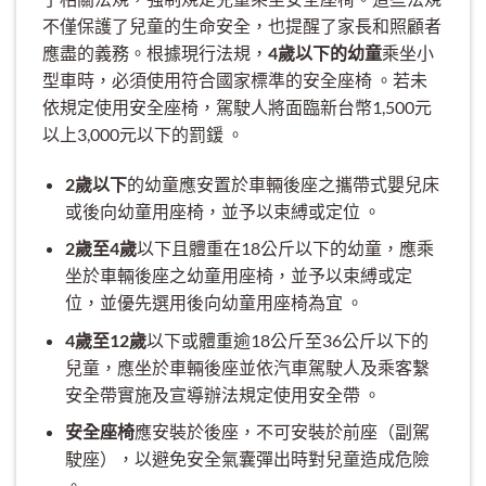
不僅保護了兒童的生命安全，也提醒了家長和照顧者
應盡的義務。根據現行法規，
4歲以下的幼童
乘坐小
型車時，必須使用符合國家標準的安全座椅 。若未
依規定使用安全座椅，駕駛人將面臨新台幣1,500元
以上3,000元以下的罰鍰 。
2歲以下
的幼童應安置於車輛後座之攜帶式嬰兒床
或後向幼童用座椅，並予以束縛或定位 。
2歲至4歲
以下且體重在18公斤以下的幼童，應乘
坐於車輛後座之幼童用座椅，並予以束縛或定
位，並優先選用後向幼童用座椅為宜 。
4歲至12歲
以下或體重逾18公斤至36公斤以下的
兒童，應坐於車輛後座並依汽車駕駛人及乘客繫
安全帶實施及宣導辦法規定使用安全帶 。
安全座椅
應安裝於後座，不可安裝於前座（副駕
駛座），以避免安全氣囊彈出時對兒童造成危險
。