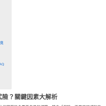
竟
AQ
式險？關鍵因素大解析