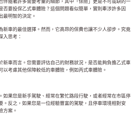
也伴隨著許多需要考量的細節，其中「保險」更是不可或缺的一
是否要投保乙式車體險？這個問題看似簡單，實則牽涉許多因
出最明智的決定。
為新車的最佳選擇。然而，它高昂的保費也讓不少人卻步。究竟
深入思考：
於新車而言。您需要評估自己的財務狀況，是否能夠負擔乙式車
可以考慮其他保障較低的車體險，例如丙式車體險。
。如果您是新手駕駛、經常在繁忙路段行駛，或者經常在市區停
要。反之，如果您是一位經驗豐富的駕駛，且停車環境相對安
險方案。