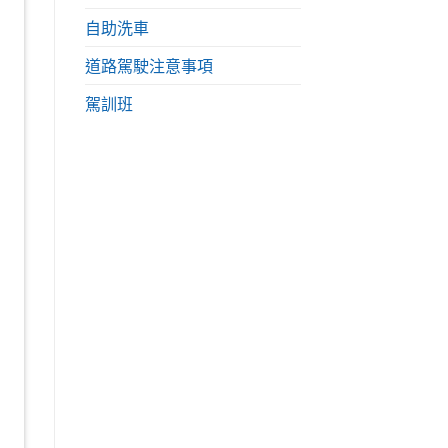
自助洗車
道路駕駛注意事項
駕訓班