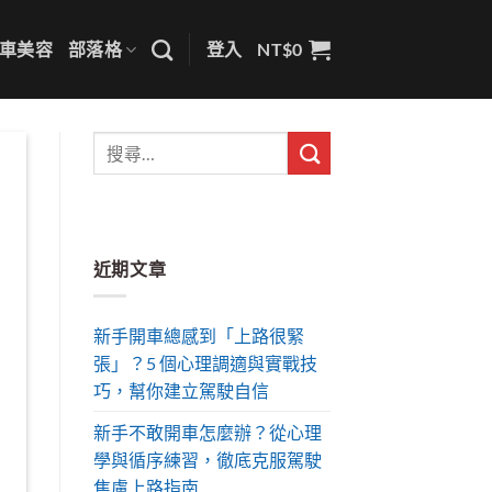
車美容
部落格
登入
NT$
0
近期文章
新手開車總感到「上路很緊
張」？5 個心理調適與實戰技
巧，幫你建立駕駛自信
新手不敢開車怎麼辦？從心理
學與循序練習，徹底克服駕駛
焦慮上路指南