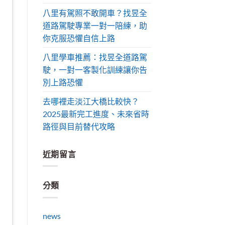
八里有駕照不敢開車？找昱全
道路駕駛專業一對一陪練，助
你克服恐懼自信上路
八里學車推薦：找昱全道路駕
駛，一對一客製化訓練讓你告
別上路恐懼
去哪裡走淡江大橋比較快？
2025最新完工進度、未來省時
路徑與目前替代攻略
近期留言
分類
news