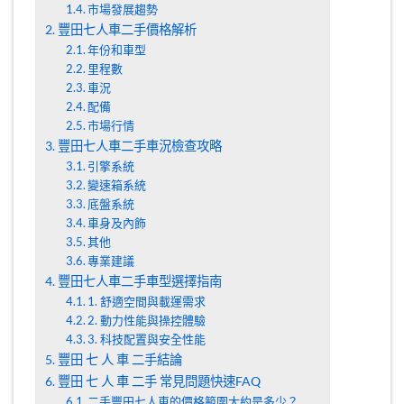
市場發展趨勢
豐田七人車二手價格解析
年份和車型
里程數
車況
配備
市場行情
豐田七人車二手車況檢查攻略
引擎系統
變速箱系統
底盤系統
車身及內飾
其他
專業建議
豐田七人車二手車型選擇指南
1. 舒適空間與載運需求
2. 動力性能與操控體驗
3. 科技配置與安全性能
豐田 七 人 車 二手結論
豐田 七 人 車 二手 常見問題快速FAQ
二手豐田七人車的價格範圍大約是多少？