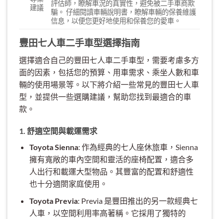
評估師，瞭解車況的真實性，避免被二手車商欺
建議
騙。 仔細閱讀車輛說明書，瞭解車輛的保養維護
信息，以便您更好地使用和保養您的愛車。
豐田七人車二手車型選擇指南
選擇適合自己的豐田七人車二手車型，需要考慮多方
面的因素，包括您的預算、用車需求、乘坐人數和車
輛的使用場景等。以下將介紹一些常見的豐田七人車
型，並提供一些選購建議，幫助您找到最適合的車
款。
1. 舒適空間與載運需求
Toyota Sienna
: 作為經典的七人座休旅車，Sienna
擁有寬敞的車內空間和靈活的座椅配置，適合多
人出行和載運大型物品。其豐富的配置和舒適性
也十分適閤家庭使用。
Toyota Previa
: Previa 是豐田推出的另一款經典七
人車，以空間利用率高著稱。它採用了獨特的