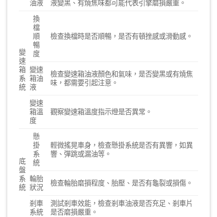
油液
液變黑、有燒焦味都可能代表引擎磨損嚴重。
換
檔
順
檢查換檔時是否順暢，是否有頓挫感或滑動感。
暢
變
度
速
箱
變速
檢查變速箱油液顏色和氣味，是否變黑或有燒焦
系
箱油
味，都需要引起注意。
統
液
變速
箱溫
觀察變速箱溫度指示燈是否異常。
度
懸
掛
輕微搖晃車身，檢查懸掛系統是否有異響，如異
系
響、彈跳或漏油等。
底
統
盤
系
輪胎
檢查輪胎磨損程度、胎壓、是否有龜裂或損傷。
統
狀況
剎車
測試剎車效能，檢查剎車油液是否充足、剎車片
系統
是否磨損嚴重。