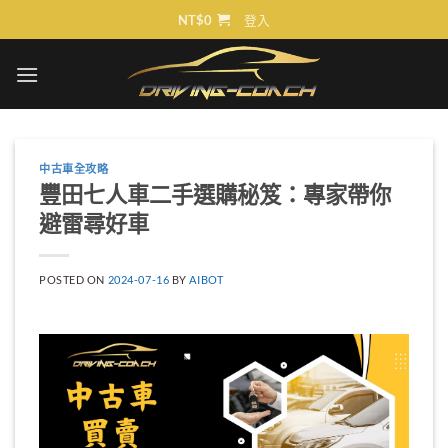
Skip
NT$
0
登入
to
content
中古車全攻略
豐田七人車二手選購秘笈：專家帶你
避雷尋好車
POSTED ON
2024-07-16
BY
AIBOT