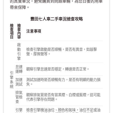
的真實車況，避免購買到問題車輛，為您日後的用車
帶來保障。
豐田七人車二手車況檢查攻略
檢
檢
查
查
注意事項
項
內
目
容
啟
動
檢查引擎啟動是否順暢，是否有異音，如敲擊
引
聲、摩擦聲等。
擎
怠速
觀察引擎怠速是否穩定，轉速是否正常。
運轉
引
擎
加速
測試加速時是否順暢有力，是否有明顯的動力損
系
測試
失。
統
排氣
觀察排氣管是否有冒黑煙、白煙或藍煙，這可能
管檢
代表引擎存在問題。
查
引擎
檢查引擎機油油位、顏色和氣味，油位不足或油