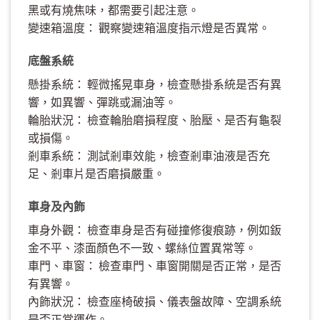
黑或有燒焦味，都需要引起注意。
變速箱溫度： 觀察變速箱溫度指示燈是否異常。
底盤系統
懸掛系統： 輕微搖晃車身，檢查懸掛系統是否有異
響，如異響、彈跳或漏油等。
輪胎狀況： 檢查輪胎磨損程度、胎壓、是否有龜裂
或損傷。
剎車系統： 測試剎車效能，檢查剎車油液是否充
足、剎車片是否磨損嚴重。
車身及內飾
車身外觀： 檢查車身是否有碰撞修復痕跡，例如鈑
金不平、漆面顏色不一致、螺絲位置異常等。
車門、車窗： 檢查車門、車窗開關是否正常，是否
有異響。
內飾狀況： 檢查座椅破損、儀表盤故障、空調系統
是否正常運作。