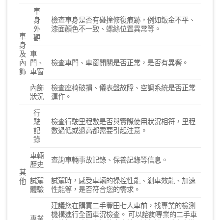
車
身
檢查車身是否有碰撞修復痕跡，例如鈑金不平、
外
漆面顏色不一致、螺絲位置異常等。
車
觀
身
及
車
內
門、
檢查車門、車窗開關是否正常，是否有異響。
飾
車窗
內飾
檢查座椅破損、儀表盤故障、空調系統是否正常
狀況
運作。
行
駛
檢查行駛里程數是否與實際使用狀況相符，里程
記
數過低或過高都需要引起注意。
錄
車輛
查詢車輛事故記錄、保養記錄等信息。
歷史
其
試駕
試駕時，感受車輛的操控性能、剎車效能、加速
他
體驗
性能等，是否符合您的需求。
建議您在購買二手豐田七人車前，找專業的檢測
機構進行全面車況檢查。 可以諮詢專業的二手車
專業