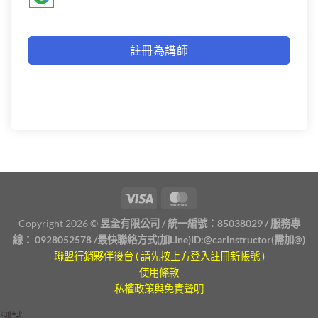
註冊為講師
Copyright 2026 ©
昱全有限公司 / 統一編號：85038029 / 服務專
線：
0928052578
/最快聯絡方式(加LIne)ID:
@carinstructor
(需加@)
聯盟行銷夥伴後台 ( 請先按上方登入註冊新帳號 )
使用條款
私權政策與免責聲明
測試