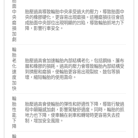
胎
面
中
胎壓過高導致輪胎中央承受過大的壓力，導致胎面中
央
央的橡膠硬化，更容易出現磨損。這種磨損往往會造
磨
成胎面中央部位出現明顯的凹陷，導致輪胎抓地力下
損
降，影響行車安全。
加
劇
輪
胎
老
胎壓過高會加速輪胎內部結構老化，包括鋼絲、簾布
化
層和橡膠的損耗。過高的壓力會導致輪胎內部結構受
速
到擠壓和磨損，使輪胎更容易出現裂紋、鼓包等損
度
壞，縮短輪胎的使用壽命。
加
快
輪
胎
胎壓過高會使輪胎的彈性和舒適性下降，導致行駛過
性
程中顛簸感加劇，影響駕駛舒適度。同時，輪胎的抓
能
地力也下降，使車輛在剎車和轉彎時更容易失去控
下
制，增加安全風險。
降
輪