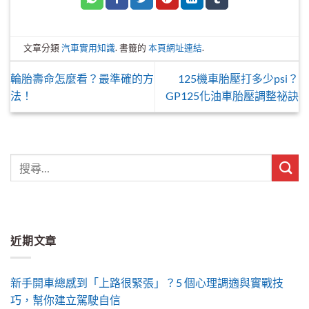
文章分類
汽車實用知識
. 書籤的
本頁網址連結
.
輪胎壽命怎麼看？最準確的方
125機車胎壓打多少psi？
法！
GP125化油車胎壓調整祕訣
近期文章
新手開車總感到「上路很緊張」？5 個心理調適與實戰技
巧，幫你建立駕駛自信