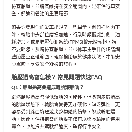
檢查胎壓，並將其維持在安全範圍內，是確保行車安
全、舒適和省油的重要環節。
如果你發現你的愛車出現了一些異常，例如抓地力下
降、輪胎中央部位磨損加速、行駛時顛簸感加劇、油
耗增加，或是胎壓偵測系統(TPMS)警示燈亮起，請
不要輕忽，及時檢查胎壓，並根據車主手冊的建議調
整胎壓至正確範圍，確保輪胎處於健康狀態，才能安
心駕駛，享受安全舒適的旅程。
胎壓過高會怎樣？ 常見問題快速FAQ
Q1：胎壓過高會造成輪胎爆胎嗎？
雖然胎壓過高會降低爆胎的可能性，但長期處於過高
的胎壓狀態下，輪胎會變得更加硬化，缺乏彈性，更
容易受到路面坑窪或尖銳物體的衝擊，導致輪胎爆
胎。因此，保持適當的胎壓不僅可以延長輪胎的使用
壽命，也能提升駕駛舒適度，確保行車安全。