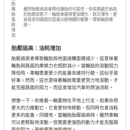
胎
爆
雖然胎壓過高會降低爆胎的可能性，但長期處於過高
胎
的胎壓狀態下，輪胎會變得更加硬化，缺乏彈性，更
風
容易受到路面坑窪或尖銳物體的衝擊，導致輪胎爆
險
胎。
增
加
胎壓過高：油耗增加
胎壓過高會導致輪胎與地面接觸面積減少，這意味著
輪胎與路面的摩擦力也相對減小。當輪胎的滾動阻力
降低時，車輛需要更少的能量來維持行駛，這似乎是
好事。然而，這也意味着輪胎需要更努力地滾動，才
能克服路面的阻力，而這會增加汽車的燃油消耗。
想像一下，你推着一輛重物在平地上行走，如果你用
更大的力推動它，它會更快地移動，但同時也會消耗
更多的能量。同樣地，當輪胎胎壓過高時，雖然車輛
可以更輕鬆地滾動，但需要更強勁的動力才能克服路
面的阻力，最終導致油耗增加。