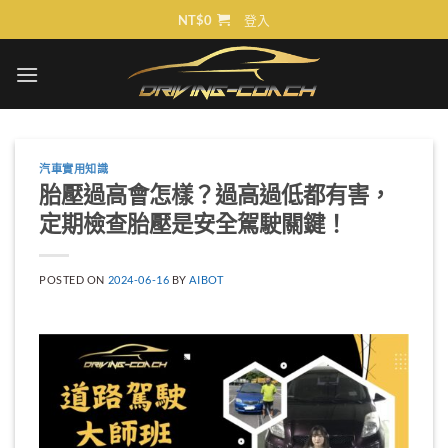
Skip
NT$
0
登入
to
content
汽車實用知識
胎壓過高會怎樣？過高過低都有害，
定期檢查胎壓是安全駕駛關鍵！
POSTED ON
2024-06-16
BY
AIBOT