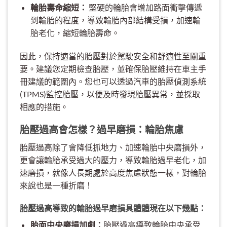
輪胎壽命縮短：
堅硬的輪胎會增加路面衝擊傳遞
到輪胎的程度，導致輪胎內部結構受損，加速輪
胎老化，縮短輪胎壽命。
因此，保持適當的胎壓對於駕駛安全和舒適性至關重
要。建議您定期檢查胎壓，並確保胎壓維持在車主手
冊建議的範圍內。您也可以透過汽車的胎壓偵測系統
(TPMS)監控胎壓，以便及時發現胎壓異常，並採取
相應的措施。
胎壓過高會怎樣？過早磨損：輪胎焦慮
胎壓過高除了會降低抓地力、加速輪胎中央磨損外，
更會讓輪胎承受過大的壓力，導致輪胎過早老化，加
速磨損，就像人長期處於高度焦慮狀態一樣，對輪胎
來說也是一種折磨！
胎壓過高導致的輪胎過早磨損具體體現在以下幾點：
胎面中央磨損加劇：
胎壓過高導致輪胎中央承受