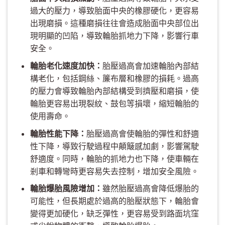
過大的壓力，導致胎面中央的橡膠硬化，更容易
出現磨損。這種磨損往往會造成胎面中央部位出
現明顯的凹陷，導致輪胎抓地力下降，影響行車
安全。
輪胎老化速度加快：
胎壓過高會加速輪胎內部結
構老化，包括鋼絲、簾布層和橡膠的損耗。過高
的壓力會導致輪胎內部結構受到擠壓和磨損，使
輪胎更容易出現裂紋、鼓包等損壞，縮短輪胎的
使用壽命。
輪胎性能下降：
胎壓過高會使輪胎的彈性和舒適
性下降，導致行駛過程中顛簸感加劇，影響駕駛
舒適度。同時，輪胎的抓地力也下降，使車輛在
剎車和轉彎時更容易失去控制，增加安全風險。
輪胎爆胎風險增加：
雖然胎壓過高會降低爆胎的
可能性，但長期處於過高的胎壓狀態下，輪胎會
變得更加硬化，缺乏彈性，更容易受到路面坑窪