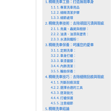
精緻洗車工藝：打造無瑕車身
1. 專業洗車用品
2. 細緻清潔步驟
3. 細節處理
精緻洗車技術：去除頑固污漬與瑕疵
1. 鳥糞、蟲屍與樹膠：
2. 油漬、油漆與瀝青：
3. 水漬與鐵粉：
精緻洗車保養：呵護您的愛車
1. 定期洗車：
2. 車身打蠟：
3. 車漆鍍膜：
4. 內飾清潔：
5. 輪胎保養：
精緻洗車技巧：去除細微刮痕與瑕疵
1. 判斷刮痕深度
2. 選擇合適的工具
3. 逐漸拋光
4. 打蠟保護
5. 注意細節
精緻洗車結論