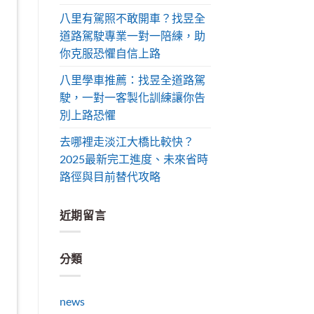
八里有駕照不敢開車？找昱全
道路駕駛專業一對一陪練，助
你克服恐懼自信上路
八里學車推薦：找昱全道路駕
駛，一對一客製化訓練讓你告
別上路恐懼
去哪裡走淡江大橋比較快？
2025最新完工進度、未來省時
路徑與目前替代攻略
近期留言
分類
news