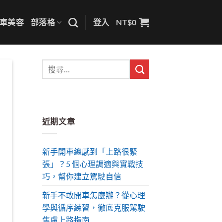
車美容
部落格
登入
NT$
0
近期文章
新手開車總感到「上路很緊
張」？5 個心理調適與實戰技
巧，幫你建立駕駛自信
新手不敢開車怎麼辦？從心理
學與循序練習，徹底克服駕駛
焦慮上路指南