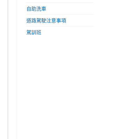
自助洗車
道路駕駛注意事項
駕訓班