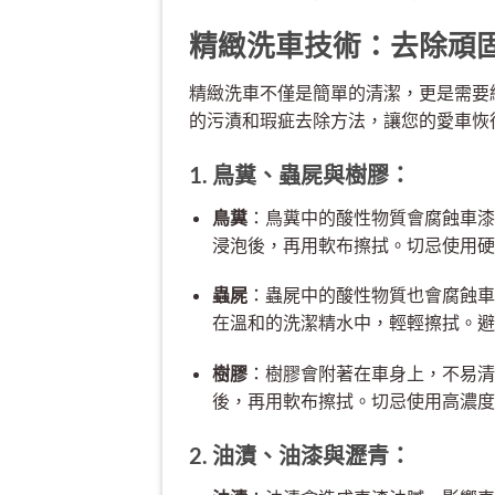
精緻洗車技術：去除頑
精緻洗車不僅是簡單的清潔，更是需要
的污漬和瑕疵去除方法，讓您的愛車恢復 pr
1. 鳥糞、蟲屍與樹膠：
鳥糞
：鳥糞中的酸性物質會腐蝕車漆
浸泡後，再用軟布擦拭。切忌使用硬
蟲屍
：蟲屍中的酸性物質也會腐蝕車
在溫和的洗潔精水中，輕輕擦拭。避
樹膠
：樹膠會附著在車身上，不易清
後，再用軟布擦拭。切忌使用高濃度
2. 油漬、油漆與瀝青：