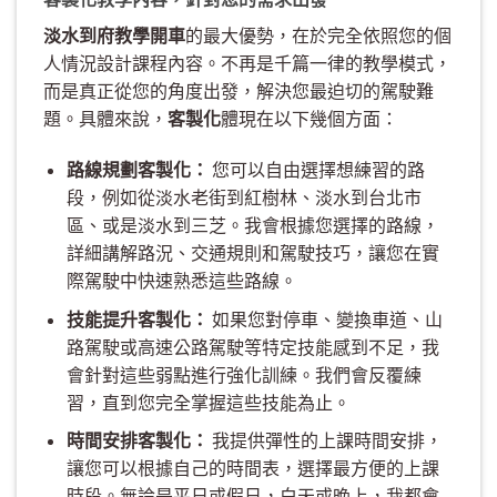
淡水到府教學開車
的最大優勢，在於完全依照您的個
人情況設計課程內容。不再是千篇一律的教學模式，
而是真正從您的角度出發，解決您最迫切的駕駛難
題。具體來說，
客製化
體現在以下幾個方面：
路線規劃客製化：
您可以自由選擇想練習的路
段，例如從淡水老街到紅樹林、淡水到台北市
區、或是淡水到三芝。我會根據您選擇的路線，
詳細講解路況、交通規則和駕駛技巧，讓您在實
際駕駛中快速熟悉這些路線。
技能提升客製化：
如果您對停車、變換車道、山
路駕駛或高速公路駕駛等特定技能感到不足，我
會針對這些弱點進行強化訓練。我們會反覆練
習，直到您完全掌握這些技能為止。
時間安排客製化：
我提供彈性的上課時間安排，
讓您可以根據自己的時間表，選擇最方便的上課
時段。無論是平日或假日，白天或晚上，我都會