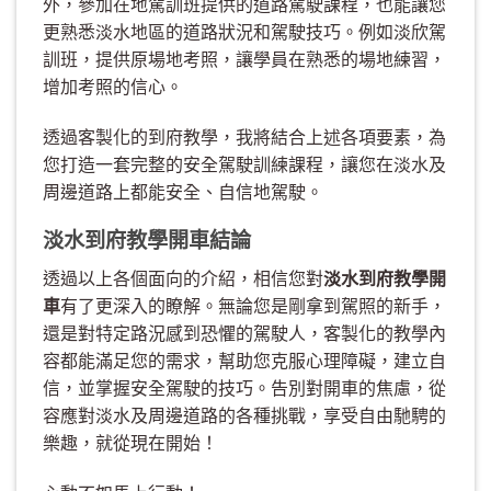
外，參加在地駕訓班提供的道路駕駛課程，也能讓您
更熟悉淡水地區的道路狀況和駕駛技巧。例如淡欣駕
訓班，提供原場地考照，讓學員在熟悉的場地練習，
增加考照的信心。
透過客製化的到府教學，我將結合上述各項要素，為
您打造一套完整的安全駕駛訓練課程，讓您在淡水及
周邊道路上都能安全、自信地駕駛。
淡水到府教學開車結論
透過以上各個面向的介紹，相信您對
淡水到府教學開
車
有了更深入的瞭解。無論您是剛拿到駕照的新手，
還是對特定路況感到恐懼的駕駛人，客製化的教學內
容都能滿足您的需求，幫助您克服心理障礙，建立自
信，並掌握安全駕駛的技巧。告別對開車的焦慮，從
容應對淡水及周邊道路的各種挑戰，享受自由馳騁的
樂趣，就從現在開始！