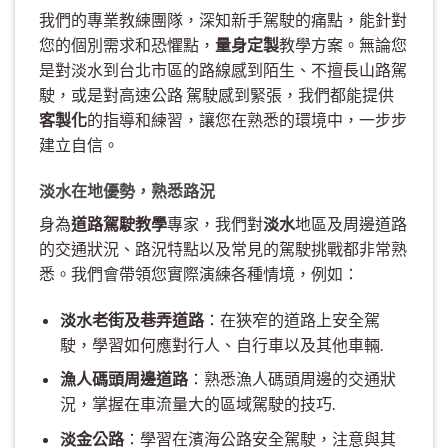
我們的專業教練團隊，深知新手駕駛的痛點，能針對
您的個別需求和恐懼點，
量身定製
教學方案。無論您
是對淡水到台北市區的路線感到陌生、不擅長山路駕
駛，或是對高速公路 駕駛感到緊張，我們都能提供
客製化
的指導和練習，讓您在熟悉的環境中，一步步
建立自信。
淡水在地優勢，熟悉路況
身為
道路駕駛教學
專家，我們對
淡水
地區及周邊道路
的交通狀況、路況特點以及常見的駕駛挑戰都非常熟
悉。我們會帶領您實際演練各種情境，例如：
淡水老街及巷弄道路
：在狹窄的道路上安全駕
駛，學習如何應對行人、自行車以及其他車輛.
漁人碼頭周邊道路
：熟悉漁人碼頭周邊的交通狀
況，掌握在車流量大的區域駕駛的技巧.
淡金公路
：學習在濱海公路安全駕駛，注意與其