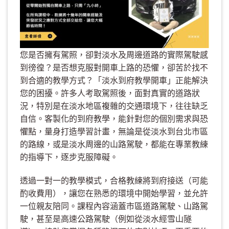
您是否擁有駕照，卻對淡水及周邊道路的實際駕駛感
到徬徨？是否想克服對開車上路的恐懼，卻苦於找不
到合適的教學方式？「淡水到府教學開車」正能解決
您的困擾。許多人考取駕照後，面對真實的道路狀
況，特別是在淡水地區複雜的交通環境下，往往缺乏
自信。客製化的到府教學，能針對您的個別需求與恐
懼點，量身打造學習計畫，無論是從淡水到台北市區
的路線，或是淡水周邊的山路駕駛，都能在專業教練
的指導下，逐步克服障礙。
透過一對一的教學模式，合格教練將到府接送（可能
酌收費用），讓您在熟悉的環境中開始學習，並允許
一位親友陪同。課程內容涵蓋市區道路駕駛、山路駕
駛，甚至是高速公路駕駛（例如從淡水經雪山隧