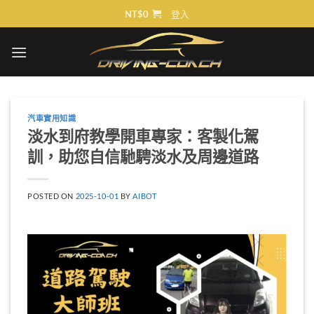
Skip
NT$
0
登入
to
content
汽車實用知識
淡水到府教學開車專家：客製化駕
訓，助您自信馳騁淡水及周邊道路
POSTED ON
2025-10-01
BY
AIBOT