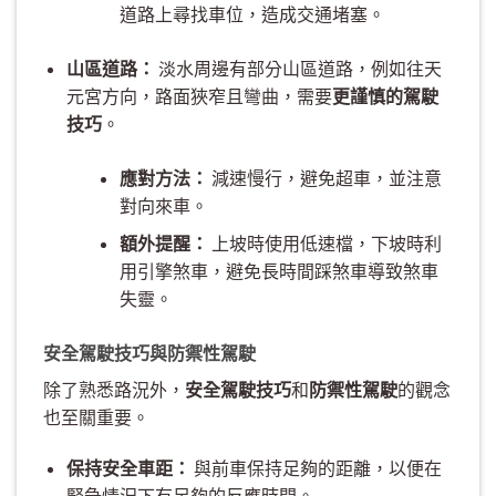
道路上尋找車位，造成交通堵塞。
山區道路：
淡水周邊有部分山區道路，例如往天
元宮方向，路面狹窄且彎曲，需要
更謹慎的駕駛
技巧
。
應對方法：
減速慢行，避免超車，並注意
對向來車。
額外提醒：
上坡時使用低速檔，下坡時利
用引擎煞車，避免長時間踩煞車導致煞車
失靈。
安全駕駛技巧與防禦性駕駛
除了熟悉路況外，
安全駕駛技巧
和
防禦性駕駛
的觀念
也至關重要。
保持安全車距：
與前車保持足夠的距離，以便在
緊急情況下有足夠的反應時間。