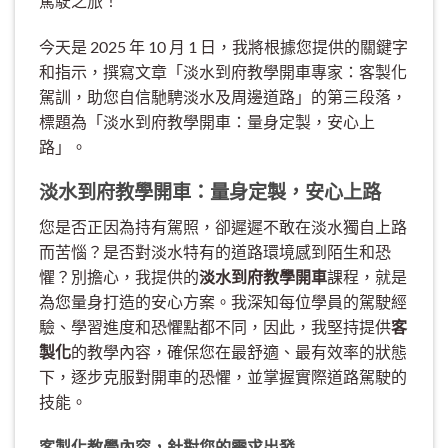
駕駛之旅！
今天是 2025 年 10 月 1 日，我將根據您提供的關鍵字
和指示，撰寫文章「淡水到府教學開車專家：客製化
駕訓，助您自信馳騁淡水及周邊道路」的第三段落，
標題為「淡水到府教學開車：量身定製，安心上
路」。
淡水到府教學開車：量身定製，安心上路
您是否正因為持有駕照，卻遲遲不敢在淡水獨自上路
而苦惱？是否對淡水特有的道路環境感到陌生和恐
懼？別擔心，我提供的
淡水到府教學開車
課程，就是
為您量身打造的安心方案。我深知每位學員的駕駛經
驗、學習進度和恐懼點都不同，因此，我堅持提供
客
製化
的教學內容，確保您在最舒適、最有效率的狀態
下，逐步克服對開車的恐懼，並掌握實際道路駕駛的
技能。
客製化教學內容，針對您的需求出發