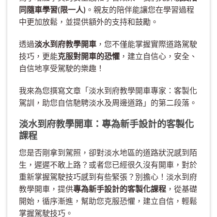
同隨車學習(限一人)
。親友的陪伴能讓您在學習過程
中更加放鬆，並提供額外的支持和鼓勵。
透過
淡水到府教學開車
，您不僅能掌握實際道路駕駛
技巧，更能
克服對開車的恐懼
，建立自信心，安全、
自信地享受駕駛的樂趣！
我來為您撰寫文章「淡水到府教學開車專家：客製化
駕訓，助您自信馳騁淡水及周邊道路」的第二段落。
淡水到府教學開車：專為新手設計的客製化
課程
您是否剛拿到駕照，卻對淡水地區的道路狀況感到陌
生，遲遲不敢上路？或者您已經很久沒有開車，對於
重新掌握駕駛技巧感到有些緊張？別擔心！淡水到府
教學開車，提供
專為新手設計的客製化課程
，從基礎
開始，循序漸進，幫助您克服恐懼，建立自信，輕鬆
掌握駕駛技巧。