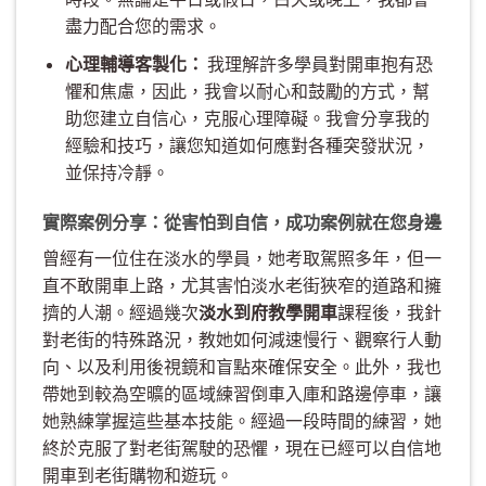
盡力配合您的需求。
心理輔導客製化：
我理解許多學員對開車抱有恐
懼和焦慮，因此，我會以耐心和鼓勵的方式，幫
助您建立自信心，克服心理障礙。我會分享我的
經驗和技巧，讓您知道如何應對各種突發狀況，
並保持冷靜。
實際案例分享：從害怕到自信，成功案例就在您身邊
曾經有一位住在淡水的學員，她考取駕照多年，但一
直不敢開車上路，尤其害怕淡水老街狹窄的道路和擁
擠的人潮。經過幾次
淡水到府教學開車
課程後，我針
對老街的特殊路況，教她如何減速慢行、觀察行人動
向、以及利用後視鏡和盲點來確保安全。此外，我也
帶她到較為空曠的區域練習倒車入庫和路邊停車，讓
她熟練掌握這些基本技能。經過一段時間的練習，她
終於克服了對老街駕駛的恐懼，現在已經可以自信地
開車到老街購物和遊玩。