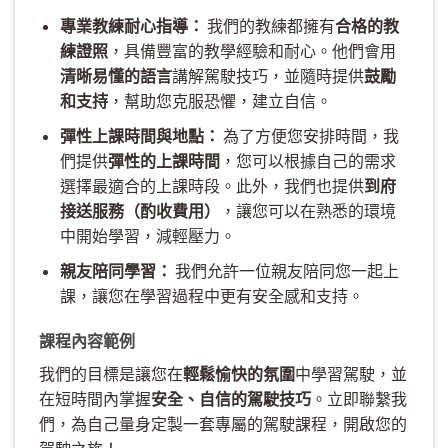
專業教練耐心指導：
我們的教練都擁有
合格的教
練證照
，具備豐富的教學經驗和耐心。他們會用
清晰易懂的語言
講解駕駛技巧，並隨時提供
鼓勵
和支持
，幫助您克服恐懼，建立自信。
彈性上課時間與地點：
為了方便您安排時間，我
們提供
彈性的上課時間
，您可以根據自己的需求
選擇最適合的上課時段。此外，我們也提供
到府
接送服務（酌收費用）
，讓您可以在熟悉的環境
中開始學習，減輕壓力。
親友陪同學習：
我們允許一位親友陪同您一起上
課，讓您在學習過程中更有安全感和支持。
課程內容範例
我們的目標是讓您在
輕鬆愉快的氛圍
中學習駕駛，並
在短時間內掌握
安全、自信的駕駛技巧
。立即聯繫我
們，為自己量身定製一套專屬的駕駛課程，開啟您的