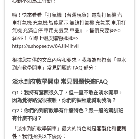
心動不如馬上行動！
嗨！快來看看『打氣機【台灣現貨】電動打氣機 汽
車打氣機 充氣機 智能顯示 無線打氣機 充氣泵 車用打
氣機 充滿自停 車用充氣泵 車品』，售價只要$850 –
$899！立即上蝦皮購物逛逛=>
https://s.shopee.tw/8AJIMihvlI
根據您提供的文章內容和要求，我將為您撰寫「淡水
到府教學開車」常見問題的 FAQ 部分：
淡水到府教學開車 常見問題快速FAQ
Q1：我持有駕照很久了，但一直不敢在淡水開車，
因為覺得路況很複雜，你們的課程能幫助我嗎？
Q2：你們的到府教學有什麼特色？跟一般的駕訓班
有什麼不同？
「淡水到府教學開車」最大的特色就是
客製化
和
便利
性
。我們提供以下優勢：