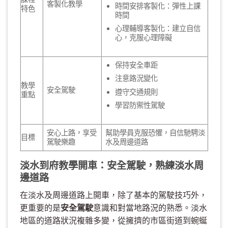
客製化教學
時間安排客製化：彈性上課
特色
時間
心理輔導客製化：建立自信
心，克服心理障礙
保持安全車距
注意路況變化
教學
安全駕駛
遵守交通規則
重點
學習防禦性駕駛
安心上路，享受
幫助學員克服恐懼，自信馳騁淡
目標
駕駛樂趣
水及周邊道路
淡水到府教學開車：安全駕駛，熟練淡水周
邊道路
在淡水及周邊道路上開車，除了基本的駕駛技巧外，
更重要的是
安全駕駛
意識和對當地路況的熟悉。淡水
地區的道路狀況複雜多變，從擁擠的市區街道到蜿蜒