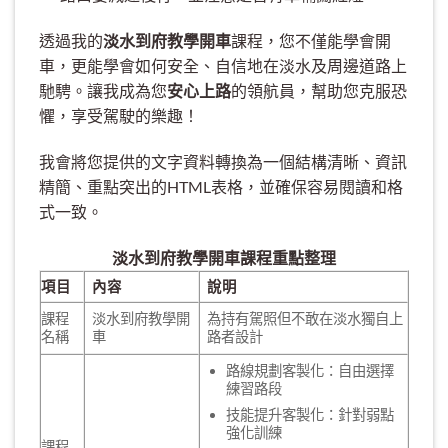
透過我的
淡水到府教學開車
課程，您不僅能學會開
車，更能學會如何安全、自信地在淡水及周邊道路上
馳騁。讓我成為您
安心上路
的領航員，幫助您克服恐
懼，享受駕駛的樂趣！
我會將您提供的文字資料轉換為一個結構清晰、資訊
精簡、重點突出的HTML表格，並確保容易閱讀和格
式一致。
淡水到府教學開車課程重點整理
項目
內容
說明
課程
淡水到府教學開
為持有駕照但不敢在淡水獨自上
名稱
車
路者設計
路線規劃客製化：自由選擇
練習路段
技能提升客製化：針對弱點
強化訓練
課程