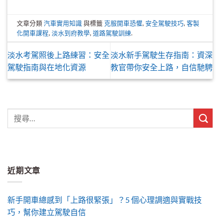
文章分類
汽車實用知識
與標籤
克服開車恐懼
,
安全駕駛技巧
,
客製
化開車課程
,
淡水到府教學
,
道路駕駛訓練
.
淡水考駕照後上路練習：安全
淡水新手駕駛生存指南：資深
駕駛指南與在地化資源
教官帶你安全上路，自信馳騁
近期文章
新手開車總感到「上路很緊張」？5 個心理調適與實戰技
巧，幫你建立駕駛自信