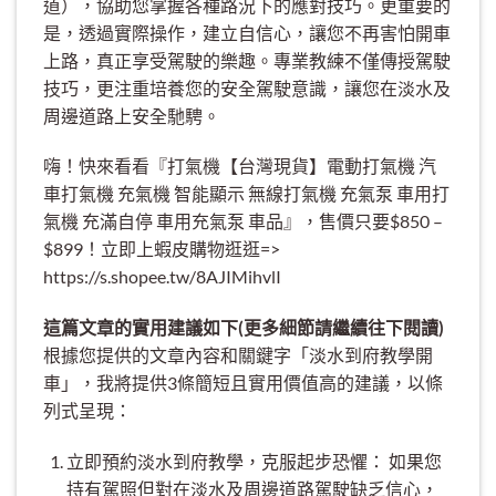
道），協助您掌握各種路況下的應對技巧。更重要的
是，透過實際操作，建立自信心，讓您不再害怕開車
上路，真正享受駕駛的樂趣。專業教練不僅傳授駕駛
技巧，更注重培養您的安全駕駛意識，讓您在淡水及
周邊道路上安全馳騁。
嗨！快來看看『打氣機【台灣現貨】電動打氣機 汽
車打氣機 充氣機 智能顯示 無線打氣機 充氣泵 車用打
氣機 充滿自停 車用充氣泵 車品』，售價只要$850 –
$899！立即上蝦皮購物逛逛=>
https://s.shopee.tw/8AJIMihvlI
這篇文章的實用建議如下(更多細節請繼續往下閱讀)
根據您提供的文章內容和關鍵字「淡水到府教學開
車」，我將提供3條簡短且實用價值高的建議，以條
列式呈現：
立即預約淡水到府教學，克服起步恐懼： 如果您
持有駕照但對在淡水及周邊道路駕駛缺乏信心，