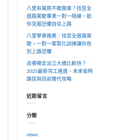
八里有駕照不敢開車？找昱全
道路駕駛專業一對一陪練，助
你克服恐懼自信上路
八里學車推薦：找昱全道路駕
駛，一對一客製化訓練讓你告
別上路恐懼
去哪裡走淡江大橋比較快？
2025最新完工進度、未來省時
路徑與目前替代攻略
近期留言
分類
news