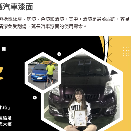
護汽車漆面
包括電泳層、底漆、色漆和清漆。其中，清漆是最脆弱的，容易
清漆免受刮傷，延長汽車漆面的使用壽命。