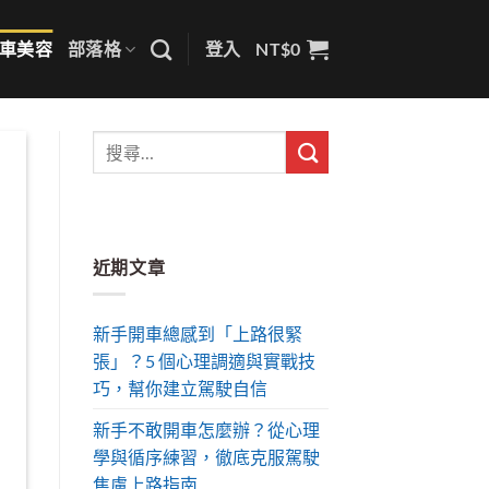
車美容
部落格
登入
NT$
0
近期文章
新手開車總感到「上路很緊
張」？5 個心理調適與實戰技
巧，幫你建立駕駛自信
新手不敢開車怎麼辦？從心理
學與循序練習，徹底克服駕駛
焦慮上路指南