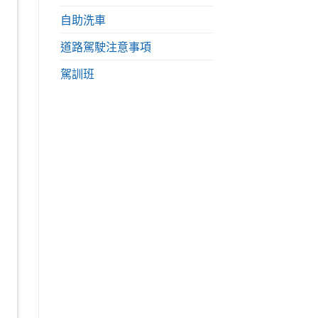
自助洗車
道路駕駛注意事項
駕訓班