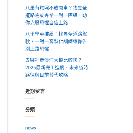
八里有駕照不敢開車？找昱全
道路駕駛專業一對一陪練，助
你克服恐懼自信上路
八里學車推薦：找昱全道路駕
駛，一對一客製化訓練讓你告
別上路恐懼
去哪裡走淡江大橋比較快？
2025最新完工進度、未來省時
路徑與目前替代攻略
近期留言
分類
news