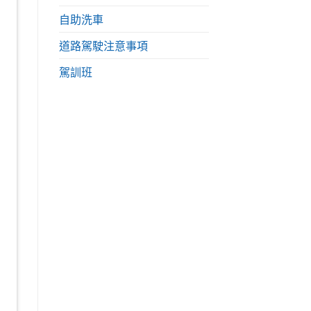
自助洗車
道路駕駛注意事項
駕訓班