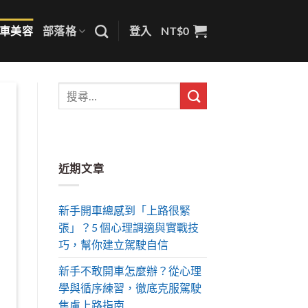
車美容
部落格
登入
NT$
0
近期文章
新手開車總感到「上路很緊
張」？5 個心理調適與實戰技
巧，幫你建立駕駛自信
新手不敢開車怎麼辦？從心理
學與循序練習，徹底克服駕駛
焦慮上路指南