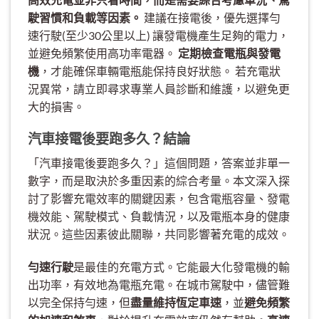
駛習慣和負載等因素。
建議在接電後，優先選擇勻
速行駛(至少30公里以上) 讓發電機產生足夠的電力，
並避免頻繁使用高功率電器。
定期檢查電瓶與發電
機
，才能確保車輛電瓶能保持良好狀態。 若充電狀
況異常，請立即尋求專業人員診斷和維護，以避免更
大的損害。
汽車接電後要跑多久？結論
「汽車接電後要跑多久？」這個問題，答案並非單一
數字，而是取決於多重因素的綜合考量。本文深入探
討了影響充電效率的關鍵因素，包含電瓶容量、發電
機效能、駕駛模式、負載情況，以及電瓶本身的健康
狀況。這些因素彼此關聯，共同影響著充電的成效。
勻速行駛
是最佳的充電方式。它能最大化發電機的輸
出功率，有效地為電瓶充電。在城市駕駛中，儘管難
以完全保持勻速，但
盡量維持恆定車速
，並
避免頻繁