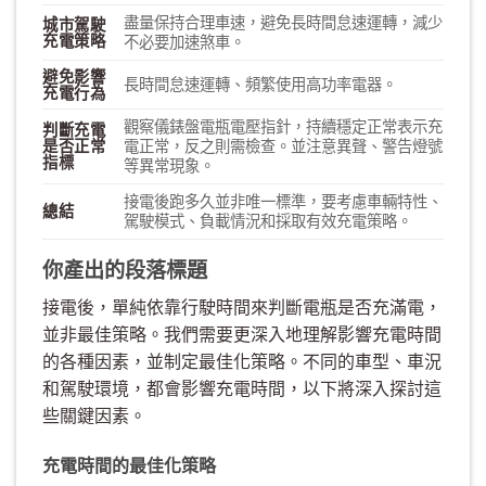
盡量保持合理車速，避免長時間怠速運轉，減少
城市駕駛
充電策略
不必要加速煞車。
避免影響
長時間怠速運轉、頻繁使用高功率電器。
充電行為
觀察儀錶盤電瓶電壓指針，持續穩定正常表示充
判斷充電
是否正常
電正常，反之則需檢查。並注意異聲、警告燈號
指標
等異常現象。
接電後跑多久並非唯一標準，要考慮車輛特性、
總結
駕駛模式、負載情況和採取有效充電策略。
你產出的段落標題
接電後，單純依靠行駛時間來判斷電瓶是否充滿電，
並非最佳策略。我們需要更深入地理解影響充電時間
的各種因素，並制定最佳化策略。不同的車型、車況
和駕駛環境，都會影響充電時間，以下將深入探討這
些關鍵因素。
充電時間的最佳化策略