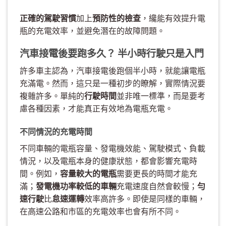
正確的駕駛習慣
加上
預防性的檢查
，纔能有效提升電
瓶的充電效率，並避免潛在的故障問題。
汽車接電後要跑多久？ 半小時行駛只是入門
許多車主認為，汽車接電後跑個半小時，就能讓電瓶
充滿電。然而，這只是一種初步的瞭解，實際情況要
複雜許多。單純的
行駛時間
並非唯一標準，而是要考
慮各種因素，才能真正有效地為電瓶充電。
不同情況的充電時間
不同車輛的電瓶容量、發電機效能、駕駛模式、負載
情況，以及電瓶本身的健康狀態，都會影響充電時
間。例如，
容量較大的電瓶
需要更長的時間才能充
滿；
發電機功率較低的車輛
充電速度自然會較慢；
勻
速行駛
比
怠速運轉
效率高許多。即使是同樣的車輛，
在高速公路和市區的充電效率也會有所不同。