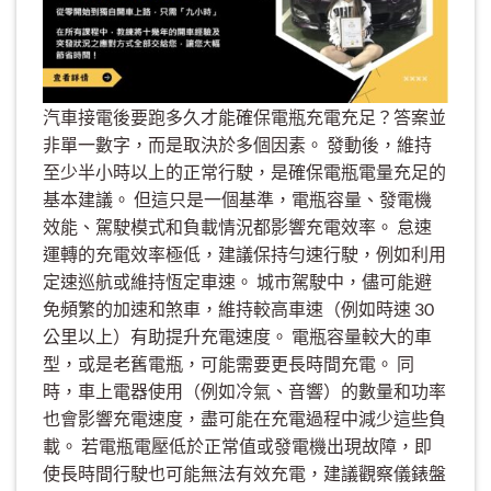
汽車接電後要跑多久才能確保電瓶充電充足？答案並
非單一數字，而是取決於多個因素。 發動後，維持
至少半小時以上的正常行駛，是確保電瓶電量充足的
基本建議。 但這只是一個基準，電瓶容量、發電機
效能、駕駛模式和負載情況都影響充電效率。 怠速
運轉的充電效率極低，建議保持勻速行駛，例如利用
定速巡航或維持恆定車速。 城市駕駛中，儘可能避
免頻繁的加速和煞車，維持較高車速（例如時速 30
公里以上）有助提升充電速度。 電瓶容量較大的車
型，或是老舊電瓶，可能需要更長時間充電。 同
時，車上電器使用（例如冷氣、音響）的數量和功率
也會影響充電速度，盡可能在充電過程中減少這些負
載。 若電瓶電壓低於正常值或發電機出現故障，即
使長時間行駛也可能無法有效充電，建議觀察儀錶盤