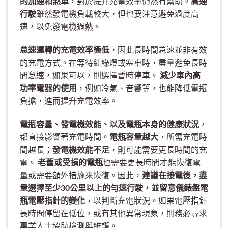
的加速和煞車
，對於提升充電效率仍然有幫助。
高速
行駛
雖然發電機負載較大，但也要注意避免過度高
速，以免發電機過熱。
怠速運轉的充電效率極低
，因此長時間怠速並非有效
的充電方式。在等待紅綠燈或塞車時，盡量避免長時
間怠速，如果可以，則選擇暫時停車。
減少車內高
功率電器的使用
，例如冷氣、音響等，也能降低電瓶
負擔，進而提升充電效率。
電瓶容量、發電機效能、以及電瓶本身的健康狀況
，
都直接影響著充電時間。
電瓶容量越大
，所需充電時
間越長；
發電機效能不足
，則可能需要更長時間的充
電。
老舊或受損的電瓶
也需要更長時間才能恢復電
量或需要額外措施來恢復。因此，
建議在接電後，盡
量選擇至少30公里以上的勻速行駛，並留意儀錶盤電
瓶電壓指針的變化
，以判斷充電狀況。如果電壓指針
長時間停留在低位，或有其他異常現象，則務必尋求
專業人士協助檢測與維護。