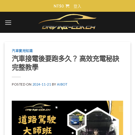
Skip
NT$
0
登入
to
content
汽車實用知識
汽車接電後要跑多久？ 高效充電秘訣
完整教學
POSTED ON
2024-11-21
BY
AIBOT