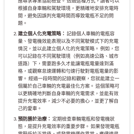
應尋求專業協助檢查。 透過這種方式，讀者可以
根據自身車輛和駕駛環境，更精確地安排充電時
間，避免因誤判充電時間而導致電瓶不足的問
題。
建立個人化充電策略：
記錄個人車輛的電瓶容
量、發電機效能表現以及不同駕駛模式下的充電
情況，並以此建立個人化的充電策略。 例如，您
可以記錄在不同駕駛環境（例如高速公路、城市
道路）下，需要跑多久才能讓電瓶電量達到滿
格，或觀察怠速運轉和勻速行駛對電瓶電量的影
響。 經過一段時間的記錄和觀察，您就能建立一
個屬於自己車輛的充電最佳化方案。 這個策略可
以更精確地判斷自身車輛的充電需求，並能有效
提升充電效率，減少不必要的擔心，並更了解自
己的愛車。
預防勝於治療：
定期檢查車輛電瓶和發電機狀
態，是提升充電效率的重要步驟。 如果發現電瓶
電壓低於正常值，或發電機運作異常，應儘速尋