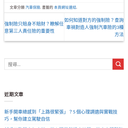
文章分類
汽車保險
. 書籤的
本頁網址連結
.
如何知道對方的強制險？查詢
強制險只賠身不賠財？瞭解任
車禍對造人強制汽車險的3種
意第三人責任險的重要性
方法
近期文章
新手開車總感到「上路很緊張」？5 個心理調適與實戰技
巧，幫你建立駕駛自信