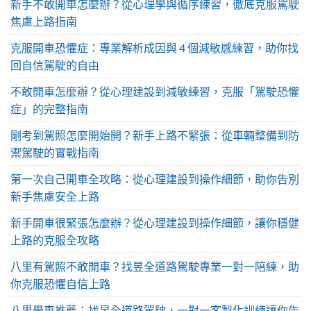
新手不敢開車怎麼辦？從心理學與循序練習，徹底克服駕駛
焦慮上路指南
克服開車恐懼症：專業解析成因與 4 個減敏感練習，助你找
回自信駕駛的自由
不敢開車怎麼辦？從心理建設到減敏練習，克服「駕駛恐懼
症」的完整指南
剛考到駕照怎麼開始開？新手上路不緊張：從車輛整備到防
禦駕駛的實戰指南
第一次自己開車全攻略：從心理建設到操作細節，助你告別
新手焦慮安全上路
新手開車很緊張怎麼辦？從心理建設到操作細節，讓你穩健
上路的克服全攻略
八里有駕照不敢開車？找昱全道路駕駛專業一對一陪練，助
你克服恐懼自信上路
八里學車推薦：找昱全道路駕駛，一對一客製化訓練讓你告