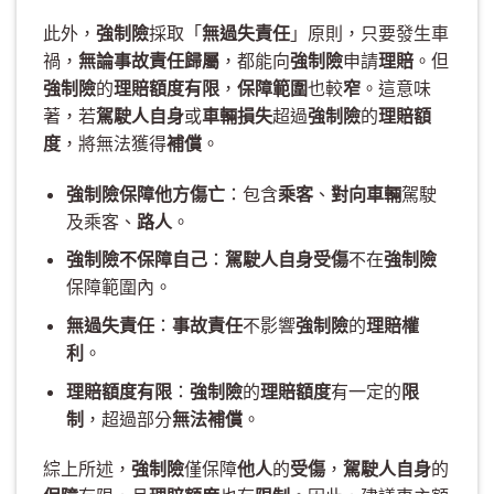
此外，
強制險
採取「
無過失責任
」原則，只要發生車
禍，
無論事故責任歸屬
，都能向
強制險
申請
理賠
。但
強制險
的
理賠額度有限
，
保障範圍
也較
窄
。這意味
著，若
駕駛人自身
或
車輛損失
超過
強制險
的
理賠額
度
，將無法獲得
補償
。
強制險保障他方傷亡
：包含
乘客
、
對向車輛
駕駛
及乘客、
路人
。
強制險不保障自己
：
駕駛人自身受傷
不在
強制險
保障範圍內。
無過失責任
：
事故責任
不影響
強制險
的
理賠權
利
。
理賠額度有限
：
強制險
的
理賠額度
有一定的
限
制
，超過部分
無法補償
。
綜上所述，
強制險
僅保障
他人
的
受傷
，
駕駛人自身
的