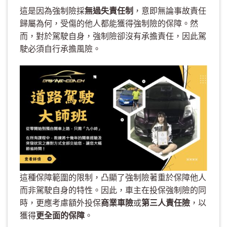
這是因為強制險採
無過失責任制
，意即無論事故責任
歸屬為何，受傷的他人都能獲得強制險的保障。然
而，對於駕駛自身，強制險卻沒有承擔責任，因此駕
駛必須自行承擔風險。
這種保障範圍的限制，凸顯了強制險著重於保障他人
而非駕駛自身的特性。因此，車主在投保強制險的同
時，更應考慮額外投保
商業車險
或
第三人責任險
，以
獲得
更全面的保障
。