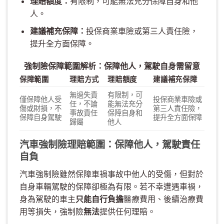
理賠額度：
有限制，可能無法充分保障自身和他
人。
建議補充保障：
投保商業車險或第三人責任險，
提升全方面保障。
強制險保障範圍解析：保障他人，駕駛自身需留意
保障範圍
理賠方式
理賠額度
建議補充保障
無過失責
有限制，可
僅保障他人受
投保商業車險或
任，不論
能無法充分
傷或財損，不
第三人責任險，
事故責任
保障自身和
保障自身駕駛
提升全方面保障
歸屬
他人
汽車強制險理賠範圍：保障他人，駕駛責任
自負
汽車強制險雖然保障車禍事故中他人的受傷，但對於
自身車輛駕駛的保障卻極為有限。若不幸遭遇車禍，
身為駕駛的車主
只能自行負擔
醫療費用、後續治療費
用等損失，強制險
無法
提供任何理賠。