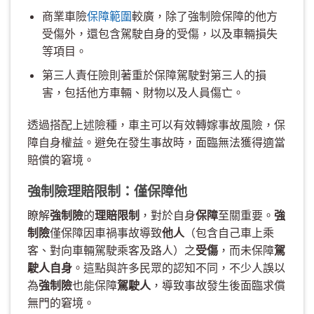
商業車險
保障範圍
較廣，除了強制險保障的他方
受傷外，還包含駕駛自身的受傷，以及車輛損失
等項目。
第三人責任險則著重於保障駕駛對第三人的損
害，包括他方車輛、財物以及人員傷亡。
透過搭配上述險種，車主可以有效轉嫁事故風險，保
障自身權益。避免在發生事故時，面臨無法獲得適當
賠償的窘境。
強制險理賠限制：僅保障他
瞭解
強制險
的
理賠限制
，對於自身
保障
至關重要。
強
制險
僅保障因車禍事故導致
他人
（包含自己車上乘
客、對向車輛駕駛乘客及路人）之
受傷
，而未保障
駕
駛人自身
。這點與許多民眾的認知不同，不少人誤以
為
強制險
也能保障
駕駛人
，導致事故發生後面臨求償
無門的窘境。