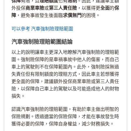
保障
有限，且
理賠額度
也有
限制
。因此，建議車主額
外投保
商業車險
或
第三人責任險
，以獲得更
全面
的
保
障
，避免事故發生後面臨
求償無門
的困境。
可以參考 汽車強制險理賠範圍
汽車強制險理賠範圍結論
以上的說明讓車主更深入地瞭解汽車強制險的理賠範
圍。強制險保障的是車禍事故中他人的傷害，而自己
車上的駕駛則不在保障範圍內。此外，強制險採無過
失責任但有限制額度的理賠方式，因此車主若想獲得
更全面的保障，建議額外投保商業車險或第三人責任
險，以保障自己車上的駕駛以及可能造成他人的財物
損失。
認識汽車強制險的理賠範圍，有助於車主做出明智的
保險規劃。透過適當的保險保障，才能在事故發生時
獲得必要的保障，保障自身權益，減少財務損失。