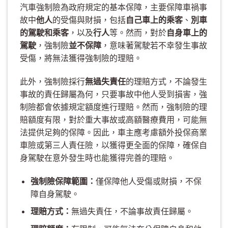
汽車強制險為政府規定的基本保障，主要保障車禍事
故中
他人
的受傷與財損，包括
自己車上的乘客
、
別車
的駕駛和乘客
，以及
行人
等。然而，對於
自身車上的
駕駛
，強制險
並不保障
，意味著駕駛若不幸發生事故
受傷，將無法獲得強制險的理賠。
此外，強制險採行
無過失責任
的理賠方式，不論發生
事故的責任歸屬為何，只要事故中他人受到損害，強
制險都會依據規定額度進行理賠。然而，強制險的理
賠額度有限，對於重大事故或高額醫療費用，可能無
法提供足夠的保障。因此，車主應考慮額外投保商業
車險或第三人責任險，以獲得更全面的保障，確保自
身駕駛在意外發生時也能獲得完善的理賠。
強制險保障範圍：
僅保障他人受傷或財損，不保
障自身駕駛。
理賠方式：
無過失責任，不論事故責任歸屬。