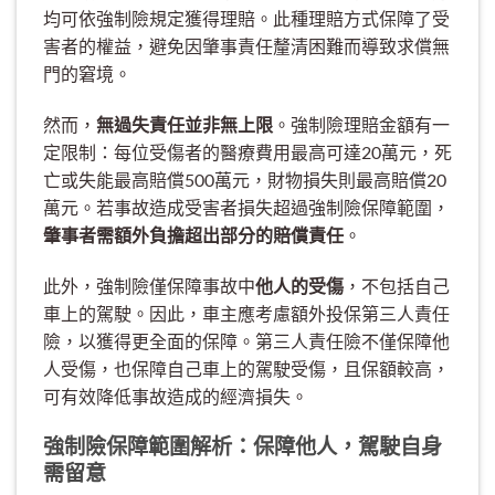
均可依強制險規定獲得理賠。此種理賠方式保障了受
害者的權益，避免因肇事責任釐清困難而導致求償無
門的窘境。
然而，
無過失責任並非無上限
。強制險理賠金額有一
定限制：每位受傷者的醫療費用最高可達20萬元，死
亡或失能最高賠償500萬元，財物損失則最高賠償20
萬元。若事故造成受害者損失超過強制險保障範圍，
肇事者需額外負擔超出部分的賠償責任
。
此外，強制險僅保障事故中
他人的受傷
，不包括自己
車上的駕駛。因此，車主應考慮額外投保第三人責任
險，以獲得更全面的保障。第三人責任險不僅保障他
人受傷，也保障自己車上的駕駛受傷，且保額較高，
可有效降低事故造成的經濟損失。
強制險保障範圍解析：保障他人，駕駛自身
需留意