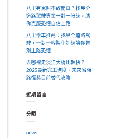
八里有駕照不敢開車？找昱全
道路駕駛專業一對一陪練，助
你克服恐懼自信上路
八里學車推薦：找昱全道路駕
駛，一對一客製化訓練讓你告
別上路恐懼
去哪裡走淡江大橋比較快？
2025最新完工進度、未來省時
路徑與目前替代攻略
近期留言
分類
news