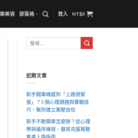
車美容
部落格
登入
NT$
0
近期文章
新手開車總感到「上路很緊
張」？5 個心理調適與實戰技
巧，幫你建立駕駛自信
新手不敢開車怎麼辦？從心理
學與循序練習，徹底克服駕駛
焦慮上路指南