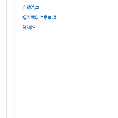
自助洗車
道路駕駛注意事項
駕訓班