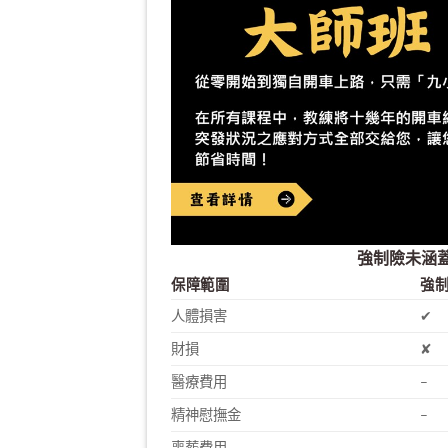
強制險未涵
保障範圍
強
人體損害
✔
財損
✘
醫療費用
–
精神慰撫金
–
喪葬費用
–