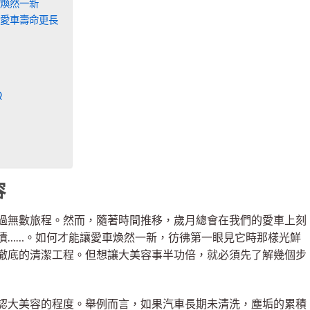
煥然一新
愛車壽命更長
Q
容
過無數旅程。然而，隨著時間推移，歲月總會在我們的愛車上刻
漬……。如何才能讓愛車煥然一新，彷彿第一眼見它時那樣光鮮
徹底的清潔工程。但想讓大美容事半功倍，就必須先了解幾個步
認大美容的程度。舉例而言，如果汽車長期未清洗，塵垢的累積