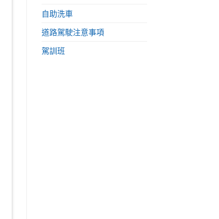
自助洗車
道路駕駛注意事項
駕訓班