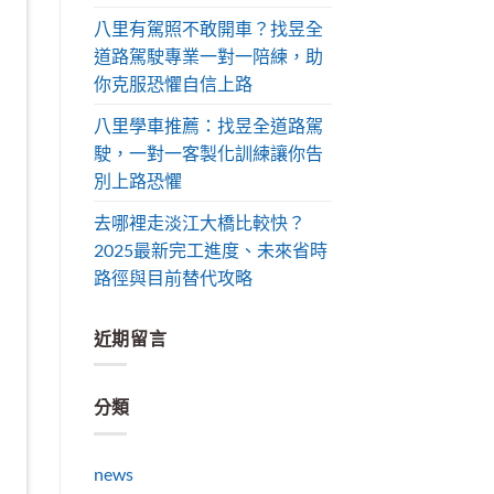
八里有駕照不敢開車？找昱全
道路駕駛專業一對一陪練，助
你克服恐懼自信上路
八里學車推薦：找昱全道路駕
駛，一對一客製化訓練讓你告
別上路恐懼
去哪裡走淡江大橋比較快？
2025最新完工進度、未來省時
路徑與目前替代攻略
近期留言
分類
news