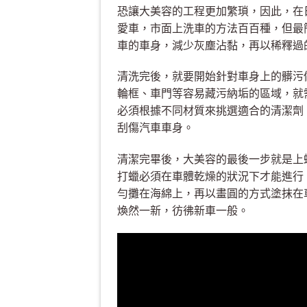
恐讓大美容的工程更加繁瑣，因此，在
愛車，市面上洗車的方法百百種，但最
車的車身，減少灰塵沾黏，再以稀釋過
清洗完後，就要開始針對車身上的髒污
輪框、車門等容易藏污納垢的區域，就
必須根據不同材質來挑選適合的清潔劑
刮傷汽車車身。
清潔完畢後，大美容的最後一步就是上
打蠟必須在車體乾燥的狀況下才能進行
勻攤在海綿上，再以畫圓的方式塗抹在
煥然一新，彷彿新車一般。