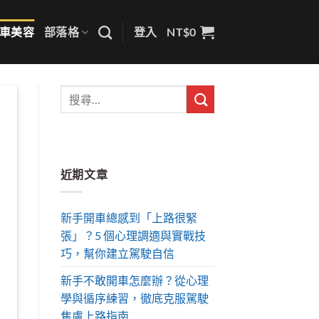
車美容
部落格
登入
NT$
0
近期文章
新手開車總感到「上路很緊
張」？5 個心理調適與實戰技
巧，幫你建立駕駛自信
新手不敢開車怎麼辦？從心理
學與循序練習，徹底克服駕駛
焦慮上路指南