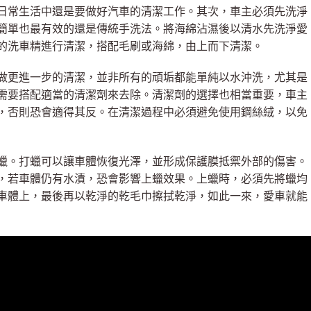
日常生活中還是要做好汽車的清潔工作。其次，車主必須先洗淨
簡單也最有效的還是傳統手洗法。將海綿沾濕後以清水先洗淨愛
的洗車精進行清潔，搭配毛刷或海綿，由上而下清潔。
做更進一步的清潔，並非所有的頑垢都能單純以水沖洗，尤其是
需要搭配適當的清潔劑來去除。清潔劑的選擇也相當重要，車主
，否則恐會適得其反。在清潔過程中必須避免使用鋼絲絨，以免
蠟。打蠟可以讓車體恢復光澤，並形成保護膜抵禦外部的傷害。
，若車體仍有水漬，恐會影響上蠟效果。上蠟時，必須先將蠟均
車體上，最後再以乾淨的乾毛巾擦拭乾淨，如此一來，愛車就能