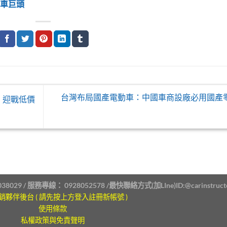
車巨頭
台灣布局國產電動車：中國車商設廠必用國產
世，迎戰低價
38029 / 服務專線：
0928052578
/最快聯絡方式(加LIne)ID:
@carinstruct
銷夥伴後台 ( 請先按上方登入註冊新帳號 )
使用條款
私權政策與免責聲明