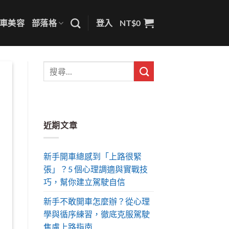
車美容
部落格
登入
NT$
0
近期文章
新手開車總感到「上路很緊
張」？5 個心理調適與實戰技
巧，幫你建立駕駛自信
新手不敢開車怎麼辦？從心理
學與循序練習，徹底克服駕駛
焦慮上路指南