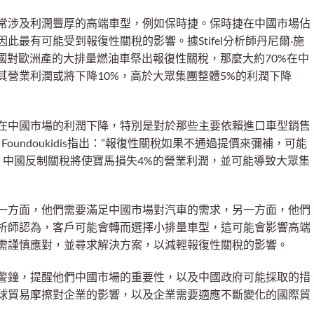
常涉及利潤豐厚的高端車型，例如保時捷。保時捷在中國市場佔
最有可能受到報復性關稅的影響。據Stifel分析師丹尼爾·施
：”如果中國對歐洲產的大排量燃油車祭出報復性關稅，那麼大約70%在中
其營業利潤或將下降10%，高於大眾集團整體5%的利潤下降
在中國市場的利潤下降，特別是對於那些主要依賴進口車型銷售
ël Foundoukidis指出：”報復性關稅如果不通過提價來彌補，可能
，中國反制關稅將使寶馬損失4%的營業利潤，並可能導致大眾集
一方面，他們需要滿足中國市場對汽車的需求，另一方面，他們
析師認為，客戶可能會轉而選擇小排量車型，這可能會影響高端
需謹慎應對，並尋求解決方案，以減輕報復性關稅的影響。
警鐘，提醒他們中國市場的重要性，以及中國政府可能採取的措
球貿易摩擦對企業的影響，以及企業需要適應不斷變化的國際貿