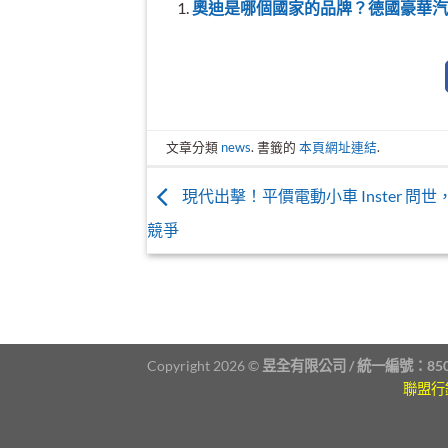
奧迪是哪個國家的品牌？德國豪華汽
文章分類
news
. 書籤的
本頁網址連結
.
現代出擊！平價電動小車 Inster 問
競爭
Copyright 2026 ©
昱全有限公司 / 統一編號：850
聯盟行