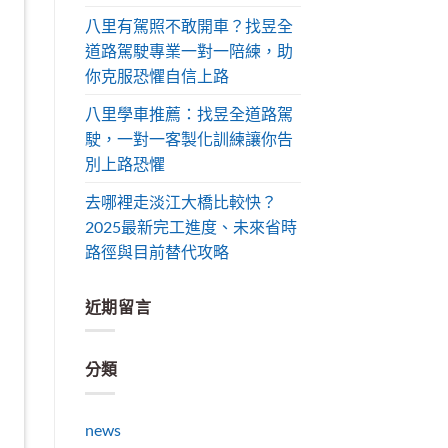
八里有駕照不敢開車？找昱全
道路駕駛專業一對一陪練，助
你克服恐懼自信上路
八里學車推薦：找昱全道路駕
駛，一對一客製化訓練讓你告
別上路恐懼
去哪裡走淡江大橋比較快？
2025最新完工進度、未來省時
路徑與目前替代攻略
近期留言
分類
news