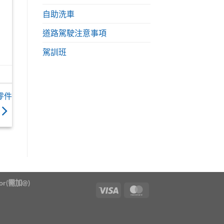
自助洗車
道路駕駛注意事項
駕訓班
零件
or
(需加@)