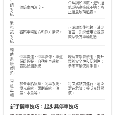
空
合理調節溫度，避免過
調
調節車內溫度。
低或過高造成不適；防
系
止擋風玻璃起霧。
統
後
視
正確調整後視鏡，減少
鏡
觀察車輛後方和側方情況。
盲區；熟練使用後視鏡
系
觀察後方車輛動態。
統
輔
助
倒車雷達、倒車影像、車道
瞭解並學會使用，提升
系
偏離預警、自動剎車系統、
駕駛安全性和便利性；
統
盲點偵測系統
參考車輛使用手冊。
(例
如)
預
檢查車胎氣壓、剎車系統、
每次駕駛前進行，避免
檢
燈光系統、雨刷系統、油
潛在危險；養成良好習
車
量、水量等。
慣。
輛
新手開車技巧：起步與停車技巧