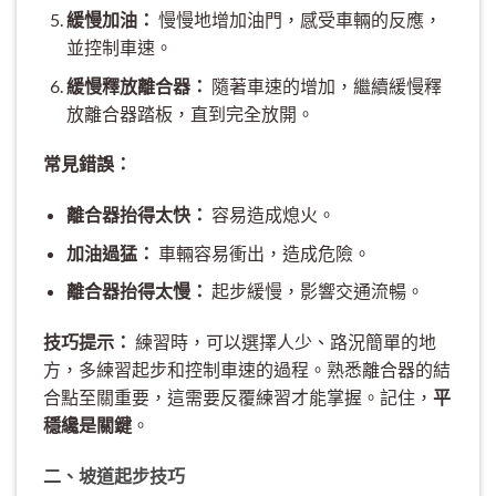
緩慢加油：
慢慢地增加油門，感受車輛的反應，
並控制車速。
緩慢釋放離合器：
隨著車速的增加，繼續緩慢釋
放離合器踏板，直到完全放開。
常見錯誤：
離合器抬得太快：
容易造成熄火。
加油過猛：
車輛容易衝出，造成危險。
離合器抬得太慢：
起步緩慢，影響交通流暢。
技巧提示：
練習時，可以選擇人少、路況簡單的地
方，多練習起步和控制車速的過程。熟悉離合器的結
合點至關重要，這需要反覆練習才能掌握。記住，
平
穩纔是關鍵
。
二、坡道起步技巧