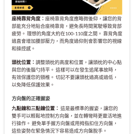
座椅靠背角度：
座椅靠背角度應略微後仰，讓您的背
部能充分地貼合座椅靠背，避免長時間駕駛導致背部
疲勞。 理想的角度大約在100-110度之間。 靠背角度
過直會增加腰部壓力，而角度過仰則會影響您的視線
和操控感。
頭枕位置：
調整頭枕的高度和位置，讓頭枕的中心點
與您的後腦勺持平。 這樣可以在發生追尾事故時，
有效保護您的頸椎。 切記不要讓頭枕過高或過低，
以免降低保護效果。
方向盤的正確握姿
九點鐘和三點鐘位置：
這是最標準的握姿，讓您的
雙手可以輕鬆地控制方向盤，並在轉彎時更靈活地進
行操作。 避免單手握方向盤或用拇指扣住方向盤，
這些姿勢在緊急情況下容易造成方向盤脫手。