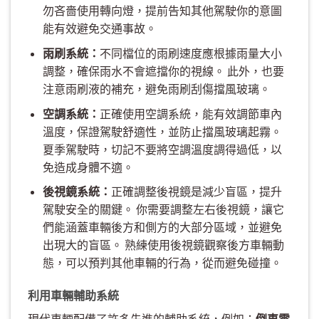
勿吝嗇使用轉向燈，提前告知其他駕駛你的意圖
能有效避免交通事故。
雨刷系統：
不同檔位的雨刷速度應根據雨量大小
調整，確保雨水不會遮擋你的視線。 此外，也要
注意雨刷液的補充，避免雨刷刮傷擋風玻璃。
空調系統：
正確使用空調系統，能有效調節車內
溫度，保證駕駛舒適性，並防止擋風玻璃起霧。
夏季駕駛時，切記不要將空調溫度調得過低，以
免造成身體不適。
後視鏡系統：
正確調整後視鏡是減少盲區，提升
駕駛安全的關鍵。 你需要調整左右後視鏡，讓它
們能涵蓋車輛後方和側方的大部分區域，並避免
出現大的盲區。 熟練使用後視鏡觀察後方車輛動
態，可以預判其他車輛的行為，從而避免碰撞。
利用車輛輔助系統
現代車輛配備了許多先進的輔助系統，例如：
倒車雷