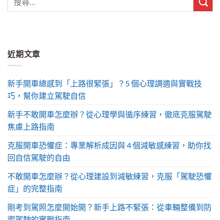
近期文章
新手開車總感到「上路很緊張」？5 個心理調適與實戰技
巧，幫你建立駕駛自信
新手不敢開車怎麼辦？從心理學與循序練習，徹底克服駕駛
焦慮上路指南
克服開車恐懼症：專業解析成因與 4 個減敏感練習，助你找
回自信駕駛的自由
不敢開車怎麼辦？從心理建設到減敏練習，克服「駕駛恐懼
症」的完整指南
剛考到駕照怎麼開始開？新手上路不緊張：從車輛整備到防
禦駕駛的實戰指南