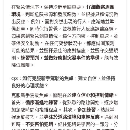
在緊急情況下，保持冷靜至關重要。
仔細觀察周圍
環境
，判斷危險來源和發展趨勢，並根據具體情況做
出反應。 例如，面對突然出現的行人，應減速並準
備剎車，同時保持警覺，並根據行人反應調整路線。
如果遇到緊急剎車情況，穩住方向盤，控制車速，並
確保安全制動。 在任何突發狀況中，都應試圖預測
可能的結果，並選擇最佳的應對措施，並遵守交通規
則。
練習預判，並做好應對突發事件的準備
，能有效
降低風險。
Q3：如何克服新手駕駛的焦慮，建立自信，並保持
良好的心理狀態？
克服新手駕駛焦慮，關鍵在於
建立信心和控制情緒
。
首先，
循序漸進地練習
，從熟悉的路線開始，逐步增
加駕駛時間和複雜程度。 其次，
多加練習
，熟練掌
握駕駛技巧，並
專注於道路環境和車輛反應
。遇到困
難時，
不要害怕犯錯
，記住犯錯是學習的一部分，分