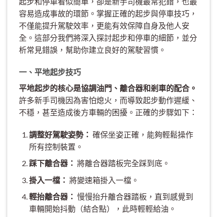
起步和停車看似簡單，卻是新手司機最常犯錯，也最
容易造成事故的環節。掌握正確的起步與停車技巧，
不僅能提升駕駛效率，更能有效保障自身及他人安
全。這部分我們將深入探討起步和停車的細節，並分
析常見錯誤，幫助你建立良好的駕駛習慣。
一、平地起步技巧
平地起步的核心是協調油門、離合器和剎車的配合。
許多新手司機因為害怕熄火，而導致起步動作遲緩、
不穩，甚至造成後方車輛的困擾。正確的步驟如下：
調整好駕駛姿勢：
確保坐姿正確，能夠輕鬆操作
所有控制裝置。
踩下離合器：
將離合器踏板完全踩到底。
掛入一檔：
將變速箱掛入一檔。
輕抬離合器：
慢慢抬升離合器踏板，直到感覺到
車輛開始抖動（結合點），此時輕輕給油。