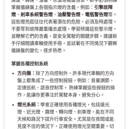
掌握儀錶盤上各個指示燈的含義，例如：
引擎故障
燈
、
剎車系統警告燈
、
油壓警告燈
、
電瓶警告燈
等。
這些燈亮起往往代表著潛在的危險，必須及時處理。
不要等到故障嚴重纔去處理，學習辨識這些警示燈，
並瞭解它們的含義，是安全駕駛的關鍵步驟。建議新
手仔細閱讀車輛使用手冊，並試著在不同情況下觀察
儀錶盤的變化，逐步熟悉。
掌握各種控制系統
方向盤：
除了方向控制外，許多現代車輛的方向
盤上都集成了一些控制按鈕，例如：音量調節、
定速巡航、語音控制等。 熟練掌握這些按鈕的操
作，能讓你更專注於駕駛本身，避免分心。
燈光系統：
學會正確使用各種燈光，包括遠光
燈、近光燈、霧燈、轉向燈、剎車燈，能在不同
天候和路況下提升行車安全。尤其是在夜間或能
見度不佳的情況下，正確使用燈光至關重要。切