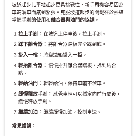
坡道起步比平地起步更具挑戰性，新手司機容易因為
車輛溜車而感到緊張。克服坡道起步的關鍵在於熟練
掌握
手剎的使用
和
離合器與油門的協調
。
拉上手剎：
在坡道上停車後，拉上手剎。
踩下離合器：
將離合器踏板完全踩到底。
掛入一檔：
將變速箱掛入一檔。
輕抬離合器：
慢慢抬升離合器踏板，找到結合
點。
輕給油門：
輕輕給油，保持車輛不溜車。
緩慢釋放手剎：
感覺車輛可以穩定向前行駛後，
緩慢釋放手剎。
繼續加油：
繼續緩慢加油，控制車速。
常見錯誤：