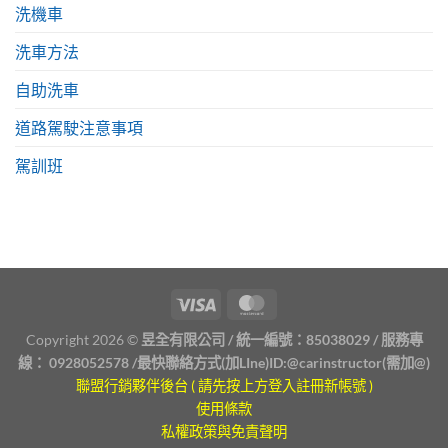
洗機車
洗車方法
自助洗車
道路駕駛注意事項
駕訓班
Copyright 2026 ©
昱全有限公司 / 統一編號：85038029 / 服務專
線：
0928052578
/最快聯絡方式(加LIne)ID:
@carinstructor
(需加@)
聯盟行銷夥伴後台 ( 請先按上方登入註冊新帳號 )
使用條款
私權政策與免責聲明