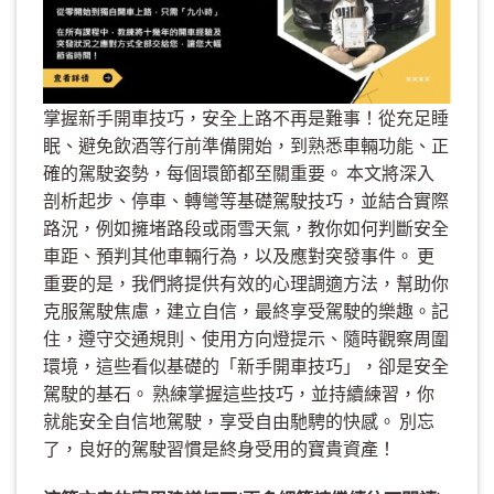
掌握新手開車技巧，安全上路不再是難事！從充足睡
眠、避免飲酒等行前準備開始，到熟悉車輛功能、正
確的駕駛姿勢，每個環節都至關重要。 本文將深入
剖析起步、停車、轉彎等基礎駕駛技巧，並結合實際
路況，例如擁堵路段或雨雪天氣，教你如何判斷安全
車距、預判其他車輛行為，以及應對突發事件。 更
重要的是，我們將提供有效的心理調適方法，幫助你
克服駕駛焦慮，建立自信，最終享受駕駛的樂趣。記
住，遵守交通規則、使用方向燈提示、隨時觀察周圍
環境，這些看似基礎的「新手開車技巧」，卻是安全
駕駛的基石。 熟練掌握這些技巧，並持續練習，你
就能安全自信地駕駛，享受自由馳騁的快感。 別忘
了，良好的駕駛習慣是終身受用的寶貴資產！