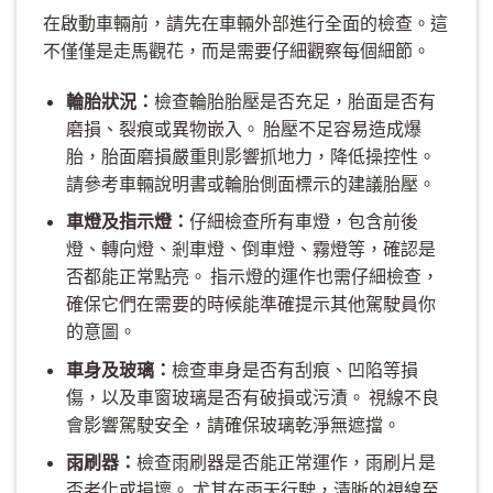
在啟動車輛前，請先在車輛外部進行全面的檢查。這
不僅僅是走馬觀花，而是需要仔細觀察每個細節。
輪胎狀況：
檢查輪胎胎壓是否充足，胎面是否有
磨損、裂痕或異物嵌入。 胎壓不足容易造成爆
胎，胎面磨損嚴重則影響抓地力，降低操控性。
請參考車輛說明書或輪胎側面標示的建議胎壓。
車燈及指示燈：
仔細檢查所有車燈，包含前後
燈、轉向燈、剎車燈、倒車燈、霧燈等，確認是
否都能正常點亮。 指示燈的運作也需仔細檢查，
確保它們在需要的時候能準確提示其他駕駛員你
的意圖。
車身及玻璃：
檢查車身是否有刮痕、凹陷等損
傷，以及車窗玻璃是否有破損或污漬。 視線不良
會影響駕駛安全，請確保玻璃乾淨無遮擋。
雨刷器：
檢查雨刷器是否能正常運作，雨刷片是
否老化或損壞。 尤其在雨天行駛，清晰的視線至