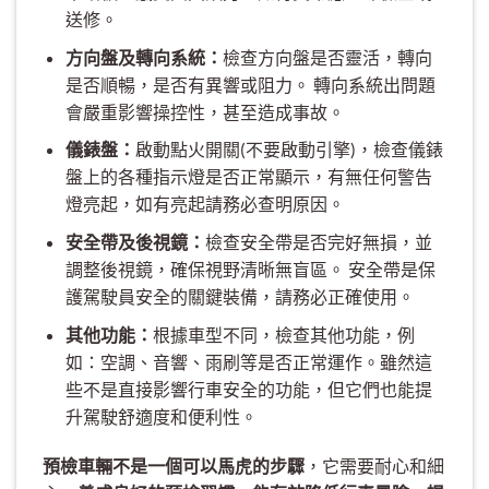
送修。
方向盤及轉向系統：
檢查方向盤是否靈活，轉向
是否順暢，是否有異響或阻力。 轉向系統出問題
會嚴重影響操控性，甚至造成事故。
儀錶盤：
啟動點火開關(不要啟動引擎)，檢查儀錶
盤上的各種指示燈是否正常顯示，有無任何警告
燈亮起，如有亮起請務必查明原因。
安全帶及後視鏡：
檢查安全帶是否完好無損，並
調整後視鏡，確保視野清晰無盲區。 安全帶是保
護駕駛員安全的關鍵裝備，請務必正確使用。
其他功能：
根據車型不同，檢查其他功能，例
如：空調、音響、雨刷等是否正常運作。雖然這
些不是直接影響行車安全的功能，但它們也能提
升駕駛舒適度和便利性。
預檢車輛不是一個可以馬虎的步驟
，它需要耐心和細