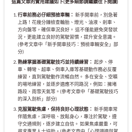
這篇文章的實用建議如下(更多細節請繼續往下閱讀)
行車前務必仔細預檢車輛：
新手開車前，別急著
上路！花幾分鐘檢查輪胎、燈光、油液、剎車、
方向盤等，確保車況良好。 這不僅能避免突發狀
況，更能建立良好的駕駛習慣，提升安全意識。
(參考文章中「新手開車技巧：預檢車輛安全」部
分)
熟練掌握基礎駕駛技巧並持續練習：
起步、停
車、轉彎、超車、倒車入庫等基礎動作務必反覆
練習，直到駕駛動作流暢自然。 多在安全、空曠
的場地練習，並逐步適應不同路況，例如：擁堵
路段、雨雪天氣等。(參考文章中「基礎駕駛技巧
的深入剖析」部分)
克服駕駛焦慮，保持良好心理狀態：
新手開車常
伴隨焦慮，深呼吸、放鬆身心，專注於駕駛，遵
守交通規則，逐步建立自信。 如果焦慮嚴重，可
尋求專業人士協助。(參考文章中「心理調適與駕