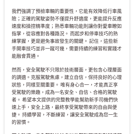
我們強調了預檢車輛的重要性，它能有效降低行車風
險；正確的駕駛姿勢不僅提升舒適度，更能提升反應
速度和操控精準度；熟悉車輛功能則讓你對愛車瞭如
指掌，從容應對各種路況。 而起步和停車技巧的熟
練掌握，更是避免事故發生的關鍵。 記住，這些新
手開車技巧並非一蹴可幾，需要持續的練習和實踐才
能融會貫通。
然而，安全駕駛不只限於技術層面，更包含心理層面
的調適。克服駕駛焦慮，建立自信，保持良好的心理
狀態，同樣至關重要。 唯有身心合一，才能真正享
受駕駛的樂趣，成為一名安全、自信、合格的駕駛
者。 希望本文提供的完整教學能幫助新手司機們快
速上手，安全上路，最終享受駕駛帶來的自由與便
捷。 持續學習，不斷練習，讓安全駕駛成為您一生
的習慣。