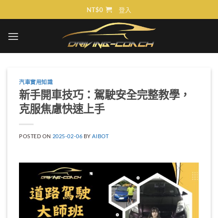
Skip
NT$
0
登入
to
content
汽車實用知識
新手開車技巧：駕駛安全完整教學，
克服焦慮快速上手
POSTED ON
2025-02-06
BY
AIBOT