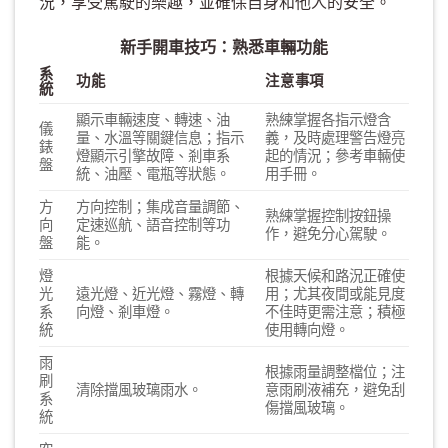
況，享受駕駛的樂趣，並確保自身和他人的安全。
新手開車技巧：熟悉車輛功能
系
功能
注意事項
統
顯示車輛速度、轉速、油
熟練掌握各指示燈含
儀
量、水溫等關鍵信息；指示
義，及時處理警告燈亮
錶
燈顯示引擎故障、剎車系
起的情況；參考車輛使
盤
統、油壓、電瓶等狀態。
用手冊。
方
方向控制；集成音量調節、
熟練掌握控制按鈕操
向
定速巡航、語音控制等功
作，避免分心駕駛。
盤
能。
燈
根據天候和路況正確使
光
遠光燈、近光燈、霧燈、轉
用；尤其夜間或能見度
系
向燈、剎車燈。
不佳時更需注意；積極
統
使用轉向燈。
雨
根據雨量調整檔位；注
刷
清除擋風玻璃雨水。
意雨刷液補充，避免刮
系
傷擋風玻璃。
統