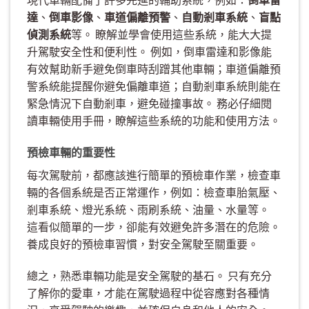
達
、
倒車影像
、
車道偏離預警
、
自動剎車系統
、
盲點
偵測系統
等。 瞭解並學會使用這些系統，能大大提
升駕駛安全性和便利性。 例如，倒車雷達和影像能
有效幫助新手避免倒車時刮蹭其他車輛；車道偏離預
警系統能提醒你避免偏離車道；自動剎車系統則能在
緊急情況下自動剎車，避免碰撞事故。 務必仔細閱
讀車輛使用手冊，瞭解這些系統的功能和使用方法。
預檢車輛的重要性
每次駕駛前，都應該進行簡單的預檢車作業，檢查車
輛的各個系統是否正常運作，例如：檢查車胎氣壓、
剎車系統、燈光系統、雨刷系統、油量、水量等。
這看似簡單的一步，卻能有效避免許多潛在的危險。
養成良好的預檢車習慣，對安全駕駛至關重要。
總之，熟悉車輛功能是安全駕駛的基石。 只有充分
了解你的愛車，才能在駕駛過程中從容應對各種情