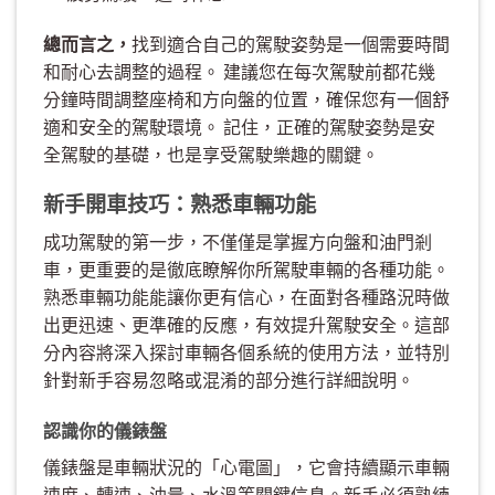
總而言之，
找到適合自己的駕駛姿勢是一個需要時間
和耐心去調整的過程。 建議您在每次駕駛前都花幾
分鐘時間調整座椅和方向盤的位置，確保您有一個舒
適和安全的駕駛環境。 記住，正確的駕駛姿勢是安
全駕駛的基礎，也是享受駕駛樂趣的關鍵。
新手開車技巧：熟悉車輛功能
成功駕駛的第一步，不僅僅是掌握方向盤和油門剎
車，更重要的是徹底瞭解你所駕駛車輛的各種功能。
熟悉車輛功能能讓你更有信心，在面對各種路況時做
出更迅速、更準確的反應，有效提升駕駛安全。這部
分內容將深入探討車輛各個系統的使用方法，並特別
針對新手容易忽略或混淆的部分進行詳細說明。
認識你的儀錶盤
儀錶盤是車輛狀況的「心電圖」，它會持續顯示車輛
速度、轉速、油量、水溫等關鍵信息。新手必須熟練