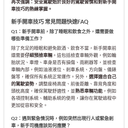
再次強調：安全駕駛始於良好的駕駛習慣和對新手開
車技巧的熟練掌握。
新手開車技巧 常見問題快速FAQ
Q1：新手開車前，除了睡眠和飲食之外，還需要做
哪些準備工作？
除了充足的睡眠和避免飲酒、飲食不當，新手開車前
還需要
仔細預檢車輛
。這包括檢查車輛外觀，例如輪
胎狀況、車燈、車身是否有損傷、雨刷器等，並檢查
車輛內部，例如油液液位、剎車系統、方向盤、儀錶
盤等，確保所有系統正常運作。另外，
選擇適合自己
的駕駛姿勢
，調整座椅高度、前後距離、靠背角度和
頭枕高度，確保駕駛舒適性，並
熟悉車輛功能
，例如
各項控制系統、輔助系統的使用，讓你在駕駛過程中
更加從容和安全。
Q2：遇到緊急情況時，例如突然出現行人或緊急剎
車，新手司機應該如何應變？