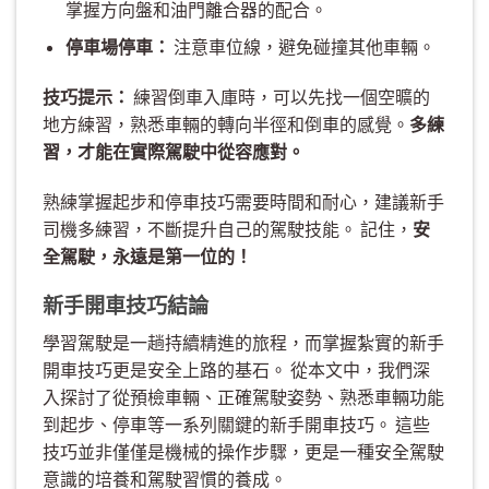
掌握方向盤和油門離合器的配合。
停車場停車：
注意車位線，避免碰撞其他車輛。
技巧提示：
練習倒車入庫時，可以先找一個空曠的
地方練習，熟悉車輛的轉向半徑和倒車的感覺。
多練
習，才能在實際駕駛中從容應對。
熟練掌握起步和停車技巧需要時間和耐心，建議新手
司機多練習，不斷提升自己的駕駛技能。 記住，
安
全駕駛，永遠是第一位的！
新手開車技巧結論
學習駕駛是一趟持續精進的旅程，而掌握紮實的新手
開車技巧更是安全上路的基石。 從本文中，我們深
入探討了從預檢車輛、正確駕駛姿勢、熟悉車輛功能
到起步、停車等一系列關鍵的新手開車技巧。 這些
技巧並非僅僅是機械的操作步驟，更是一種安全駕駛
意識的培養和駕駛習慣的養成。