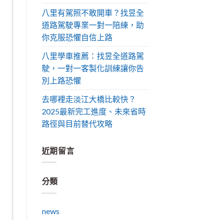
八里有駕照不敢開車？找昱全
道路駕駛專業一對一陪練，助
你克服恐懼自信上路
八里學車推薦：找昱全道路駕
駛，一對一客製化訓練讓你告
別上路恐懼
去哪裡走淡江大橋比較快？
2025最新完工進度、未來省時
路徑與目前替代攻略
近期留言
分類
news