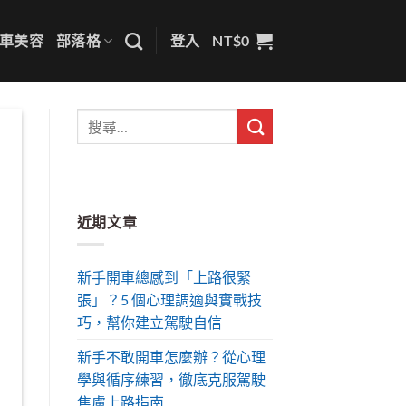
車美容
部落格
登入
NT$
0
近期文章
新手開車總感到「上路很緊
張」？5 個心理調適與實戰技
巧，幫你建立駕駛自信
新手不敢開車怎麼辦？從心理
學與循序練習，徹底克服駕駛
焦慮上路指南