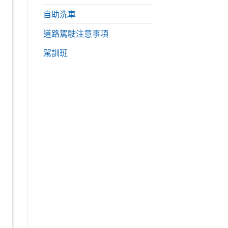
自助洗車
道路駕駛注意事項
駕訓班