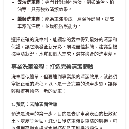
去污洗車劑
：專門針對頑固污漬，例如油污、柏
油等，具有強效清潔效果。
蠟類洗車劑
：能為車漆形成一層保護蠟層，提高
車漆光澤度，並增强防護能力。
選擇正確的洗車劑，能讓您的愛車得到最好的清潔和
保護，讓它煥發全新光彩，展現最佳狀態。建議您根
據車漆狀況、水質和個人需求，選擇適合的洗車劑。
專業洗車流程：打造完美清潔體驗
洗車看似簡單，但要達到專業級的清潔效果，就必須
掌握正確的流程。以下是一套完整的洗車步驟，讓你
輕鬆擁有煥然一新的愛車：
1. 預洗：去除表面污垢
預洗是洗車的第一步，目的是去除車身表面的松散泥
土、灰塵等污垢，減少日後洗車時對車漆的磨損。可
以使用高壓水槍或水桶搭配洗車刷進行預洗。