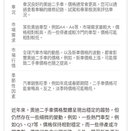
車況良好的奧迪二手車，價格通常會更高。您可以通
車
過查看車輛的維修記錄、試駕和專業檢測來評估車
況
況。
市
某些奧迪車型，例如A4、A6等，市場需求量較大，價
場
格相對較高。而一些停產或較冷門的車型，價格可能
需
相對較低。
求
市
全球汽車市場的動態，以及新車價格的波動，都會影
場
響奧迪二手車的價格。例如，新車價格上漲，可能導
行
致二手車價格也隨之提高。
情
季
節
汽車銷售旺季，例如年底或春節期間，二手車價格可
性
能會略高。反之，淡季時價格可能略低。
因
素
近年來，奧迪二手車價格整體呈現出穩定的趨勢，但
仍然存在一些細微的變動。例如，一些熱門車型，例
如Q5、Q7等，價格保持相對穩定，而一些停產或冷