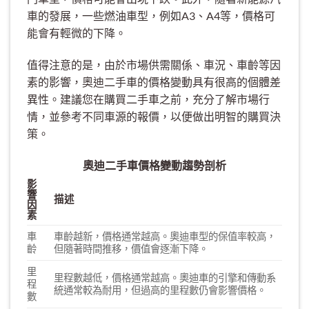
車的發展，一些燃油車型，例如A3、A4等，價格可
能會有輕微的下降。
值得注意的是，由於市場供需關係、車況、車齡等因
素的影響，奧迪二手車的價格變動具有很高的個體差
異性。建議您在購買二手車之前，充分了解市場行
情，並參考不同車源的報價，以便做出明智的購買決
策。
奧迪二手車價格變動趨勢剖析
影
響
描述
因
素
車
車齡越新，價格通常越高。奧迪車型的保值率較高，
齡
但隨著時間推移，價值會逐漸下降。
里
里程數越低，價格通常越高。奧迪車的引擎和傳動系
程
統通常較為耐用，但過高的里程數仍會影響價格。
數