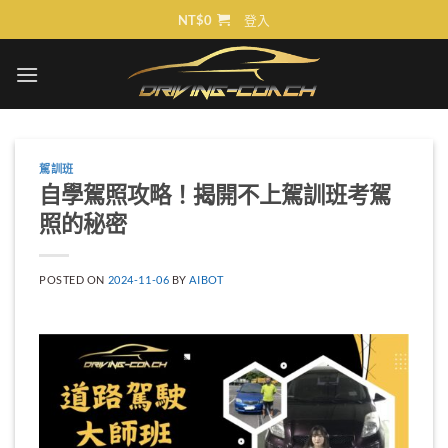
Skip
NT$
0
登入
to
content
駕訓班
自學駕照攻略！揭開不上駕訓班考駕
照的秘密
POSTED ON
2024-11-06
BY
AIBOT