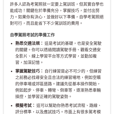
許多人認為考駕照就一定要上駕訓班，但其實自學也
能成功！關鍵在於準備充分，掌握技巧，並付出努
力。如果你有決心，並做好以下準備，自學考駕照絕
對可行，而且能省下不少駕訓班的費用。
自學駕照考試的準備工作
熟悉交通法規：
這是考試的基礎，也是安全駕駛
的關鍵。你可以透過閱讀駕駛手冊、觀看交通安
全影片、線上學習平台等方式學習，並勤加複
習，加深記憶。
掌握駕駛技巧：
自行練習是必不可少的，但練習
之前務必找尋安全且合法的練習場地，例如空曠
的停車場或郊區道路。建議先從基本操作開始，
例如起步、停車、轉彎、倒車等，逐漸熟悉車輛
操控，並學習正確的駕駛姿勢。
模擬考試：
這可以幫助你熟悉考試流程、路線、
評分標準，以及應試技巧。市面上有很多駕考模