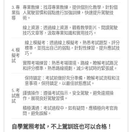
3. 專
專業教練：找尋專業教練，提供個別化教學，針對個
業指
人駕駛習慣和弱點進行加強訓練，快速提升駕駛技
導
術。
線上資源：透過線上資源，觀看教學影片、閱讀駕駛
技巧文章等，汲取專業知識和實用技巧。
線上模擬考：透過線上模擬考，熟悉考試題型、評分
標準，並找出自己的弱點，針對性練習，提升應試技
4. 模
巧。
擬考
試
實際考場練習：熟悉考場環境、路線，瞭解考試路況
和評分標準，熟悉路線規劃，減少考試時的緊張感。
保持鎮定：考試前做好充分準備，瞭解考試流程和注
意事項，保持鎮定，以最佳狀態應試。
5. 考
謹慎操作：遵循考試指示，安全駕駛，避免違規操
試應
作，展現良好駕駛習慣。
試
積極溝通：考試過程中，如有疑問，應積極向考官詢
問，避免誤解。
自學駕照考試，不上駕訓班也可以合格！