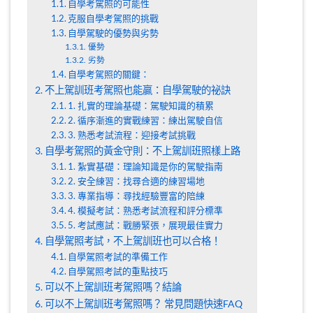
自學考駕照的可能性
克服自學考駕照的挑戰
自學駕駛的優勢與劣勢
優勢
劣勢
自學考駕照的關鍵：
不上駕訓班考駕照也能贏：自學駕駛的祕訣
1. 扎實的理論基礎：駕駛知識的積累
2. 循序漸進的實戰練習：練出駕駛自信
3. 熟悉考試流程：迎接考試挑戰
自學考駕照的黃金守則：不上駕訓班照樣上路
1. 紮實基礎：理論知識是你的駕駛指南
2. 安全練習：找尋合適的練習場地
3. 專業指導：尋找經驗豐富的陪練
4. 模擬考試：熟悉考試流程和評分標準
5. 考試應試：戰勝緊張，展現最佳實力
自學駕照考試，不上駕訓班也可以合格！
自學駕照考試的準備工作
自學駕照考試的重點技巧
可以不上駕訓班考駕照嗎？結論
可以不上駕訓班考駕照嗎？ 常見問題快速FAQ