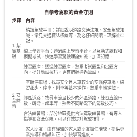
自學考駕照的黃金守則
步驟
內容
精讀駕駛手冊：詳細說明道路交通法規、安全駕駛知
識、常見交通標誌標線等，務必仔細閱讀、理解並牢
記。
1. 紮
實基
線上學習平台：透過線上學習平台，以互動式課程和
礎
模擬考試，快速學習駕駛理論知識，加深記憶。
練習題庫：透過練習題庫，熟悉考試題型和出題方
向，提升應試技巧，更有把握通過筆試。
空曠停車場：找尋安全且人車較少的空曠停車場，練
習起步、停車、倒車等基本操作，熟悉車輛操控。
2. 安
郊區道路：找尋車流量較少的郊區道路，練習直線行
全練
駛、轉彎、超車等，熟悉不同路況下的駕駛技巧。
習
合法練習場：部分地區提供合法駕駛練習場，有專人
指導和安全保障，可以有效提升駕駛技術。
家人朋友：由有經驗的家人或朋友擔任陪練，提供專
業指導和錯誤糾正，加快學習進度。