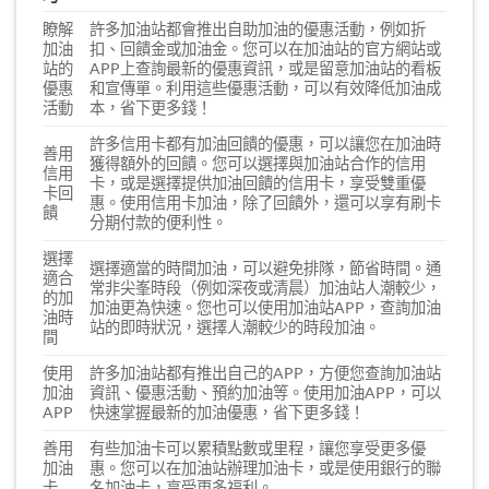
瞭解
許多加油站都會推出自助加油的優惠活動，例如折
加油
扣、回饋金或加油金。您可以在加油站的官方網站或
站的
APP上查詢最新的優惠資訊，或是留意加油站的看板
優惠
和宣傳單。利用這些優惠活動，可以有效降低加油成
活動
本，省下更多錢！
許多信用卡都有加油回饋的優惠，可以讓您在加油時
善用
獲得額外的回饋。您可以選擇與加油站合作的信用
信用
卡，或是選擇提供加油回饋的信用卡，享受雙重優
卡回
惠。使用信用卡加油，除了回饋外，還可以享有刷卡
饋
分期付款的便利性。
選擇
選擇適當的時間加油，可以避免排隊，節省時間。通
適合
常非尖峯時段（例如深夜或清晨）加油站人潮較少，
的加
加油更為快速。您也可以使用加油站APP，查詢加油
油時
站的即時狀況，選擇人潮較少的時段加油。
間
使用
許多加油站都有推出自己的APP，方便您查詢加油站
加油
資訊、優惠活動、預約加油等。使用加油APP，可以
APP
快速掌握最新的加油優惠，省下更多錢！
善用
有些加油卡可以累積點數或里程，讓您享受更多優
加油
惠。您可以在加油站辦理加油卡，或是使用銀行的聯
卡
名加油卡，享受更多福利。