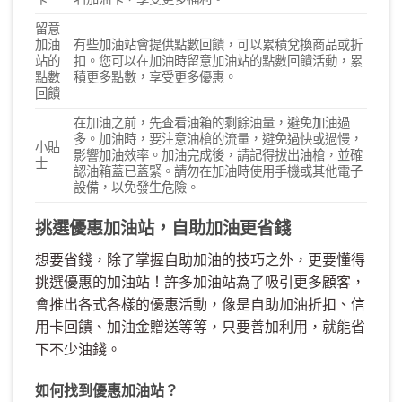
留意
加油
有些加油站會提供點數回饋，可以累積兌換商品或折
站的
扣。您可以在加油時留意加油站的點數回饋活動，累
點數
積更多點數，享受更多優惠。
回饋
在加油之前，先查看油箱的剩餘油量，避免加油過
多。加油時，要注意油槍的流量，避免過快或過慢，
小貼
影響加油效率。加油完成後，請記得拔出油槍，並確
士
認油箱蓋已蓋緊。請勿在加油時使用手機或其他電子
設備，以免發生危險。
挑選優惠加油站，自助加油更省錢
想要省錢，除了掌握自助加油的技巧之外，更要懂得
挑選優惠的加油站！許多加油站為了吸引更多顧客，
會推出各式各樣的優惠活動，像是自助加油折扣、信
用卡回饋、加油金贈送等等，只要善加利用，就能省
下不少油錢。
如何找到優惠加油站？