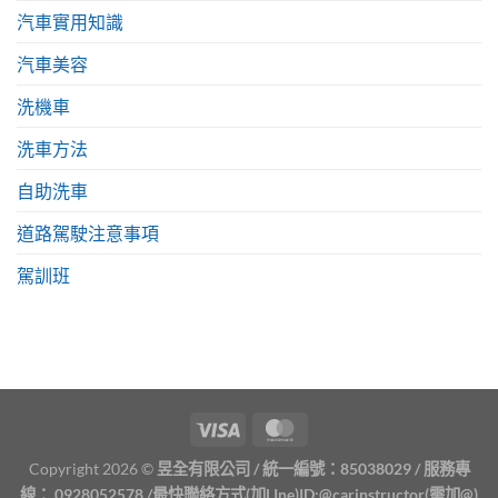
汽車實用知識
汽車美容
洗機車
洗車方法
自助洗車
道路駕駛注意事項
駕訓班
Copyright 2026 ©
昱全有限公司 / 統一編號：85038029 / 服務專
線：
0928052578
/最快聯絡方式(加LIne)ID:
@carinstructor
(需加@)